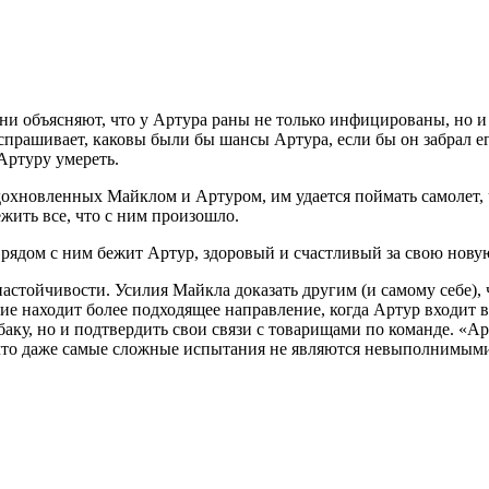
они объясняют, что у Артура раны не только инфицированы, но и
 спрашивает, каковы были бы шансы Артура, если бы он забрал е
Артуру умереть.
дохновленных Майклом и Артуром, им удается поймать самолет,
жить все, что с ним произошло.
а рядом с ним бежит Артур, здоровый и счастливый за свою нову
настойчивости. Усилия Майкла доказать другим (и самому себе),
ние находит более подходящее направление, когда Артур входит в
баку, но и подтвердить свои связи с товарищами по команде. «А
 что даже самые сложные испытания не являются невыполнимым