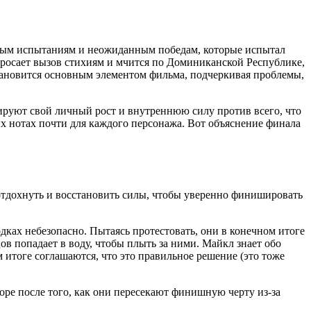
тным испытаниям и неожиданным победам, которые испытал
росает вызов стихиям и мчится по Доминиканской Республике,
становится основным элементом фильма, подчеркивая проблемы,
рируют свой личный рост и внутреннюю силу против всего, что
ых нотах почти для каждого персонажа. Вот объяснение финала
отдохнуть и восстановить силы, чтобы уверенно финишировать
дках небезопасно. Пытаясь протестовать, они в конечном итоге
ов попадает в воду, чтобы плыть за ними. Майкл знает обо
м итоге соглашаются, что это правильное решение (это тоже
оре после того, как они пересекают финишную черту из-за