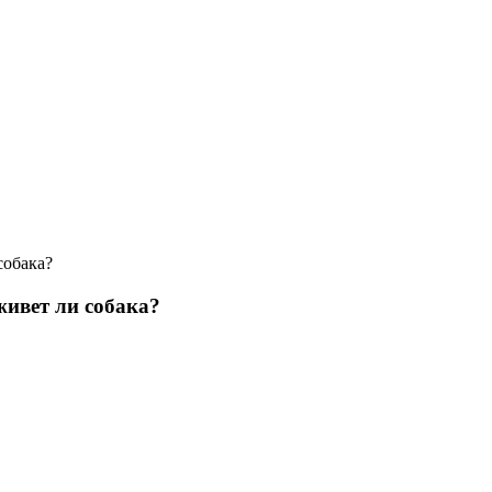
собака?
ивет ли собака?