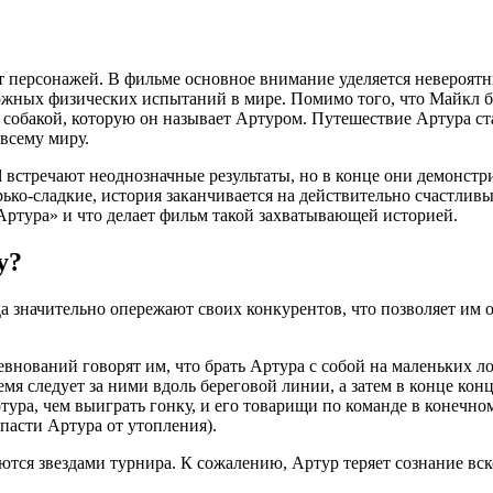
т персонажей. В фильме основное внимание уделяется невероя
ожных физических испытаний в мире. Помимо того, что Майкл б
ой собакой, которую он называет Артуром. Путешествие Артура 
всему миру.
l встречают неоднозначные результаты, но в конце они демонст
ько-сладкие, история заканчивается на действительно счастлив
Артура» и что делает фильм такой захватывающей историей.
у?
 значительно опережают своих конкурентов, что позволяет им 
внований говорят им, что брать Артура с собой на маленьких ло
мя следует за ними вдоль береговой линии, а затем в конце конц
ртура, чем выиграть гонку, и его товарищи по команде в конечно
пасти Артура от утопления).
тся звездами турнира. К сожалению, Артур теряет сознание вск