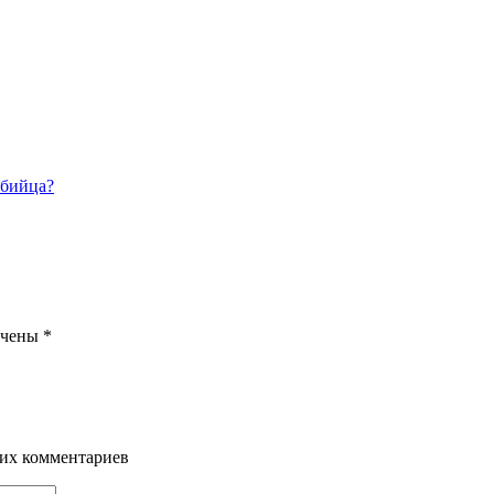
убийца?
ечены
*
щих комментариев