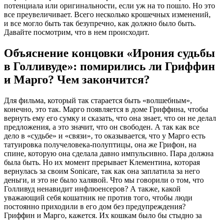
потенциала или оригинальности, если уж на то пошло. Но это
все преувеличивает. Всего несколько крошечных изменений,
и все могло быть так безупречно, как должно было быть.
Давайте посмотрим, что в нем происходит.
Объяснение концовки «Ирония судьбы
в Голливуде»: помирились ли Гриффин
и Марго? Чем закончится?
Для фильма, который так старается быть «волшебным»,
конечно, это так. Марго появляется в доме Гриффина, чтобы
вернуть ему его сумку и сказать, что она знает, что он не делал
предложения, а это значит, что он свободен. А так как все
дело в «судьбе» и «связи», то оказывается, что у Марго есть
татуировка получеловека-полуптицы, она же Грифон, на
спине, которую она сделала давно импульсивно. Пара должна
была быть. Но их момент прерывает Клементина, которая
вернулась за своим Sonicare, так как она заплатила за него
деньги, и это не было халявой. Что мы говорили о том, что
Голливуд ненавидит инфлюенсеров? А также, какой
уважающий себя кошатник не против того, чтобы люди
постоянно приходили в его дом без предупреждения?
Гриффин и Марго, кажется. Их кошкам было бы стыдно за