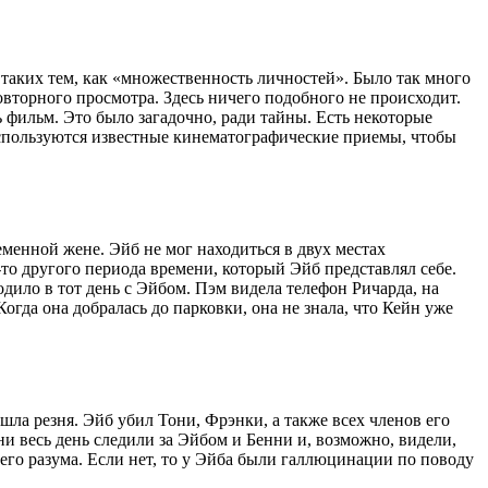
таких тем, как «множественность личностей». Было так много
вторного просмотра. Здесь ничего подобного не происходит.
 фильм. Это было загадочно, ради тайны. Есть некоторые
спользуются известные кинематографические приемы, чтобы
еменной жене. Эйб не мог находиться в двух местах
то другого периода времени, который Эйб представлял себе.
одило в тот день с Эйбом. Пэм видела телефон Ричарда, на
гда она добралась до парковки, она не знала, что Кейн уже
шла резня. Эйб убил Тони, Фрэнки, а также всех членов его
и весь день следили за Эйбом и Бенни и, возможно, видели,
его разума. Если нет, то у Эйба были галлюцинации по поводу