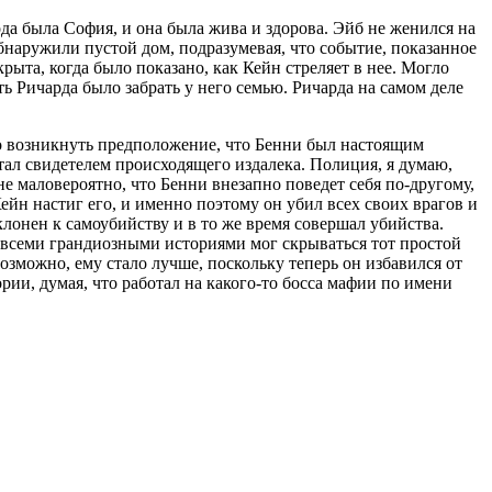
да была София, и она была жива и здорова. Эйб не женился на
обнаружили пустой дом, подразумевая, что событие, показанное
рыта, когда было показано, как Кейн стреляет в нее. Могло
ь Ричарда было забрать у него семью. Ричарда на самом деле
гло возникнуть предположение, что Бенни был настоящим
тал свидетелем происходящего издалека. Полиция, я думаю,
е маловероятно, что Бенни внезапно поведет себя по-другому,
Кейн настиг его, и именно поэтому он убил всех своих врагов и
клонен к самоубийству и в то же время совершал убийства.
а всеми грандиозными историями мог скрываться тот простой
озможно, ему стало лучше, поскольку теперь он избавился от
рии, думая, что работал на какого-то босса мафии по имени