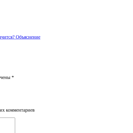
нчится? Объяснение
ечены
*
щих комментариев