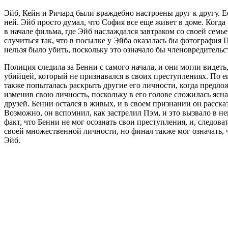
Эйб, Кейн и Ричард были враждебно настроены друг к другу. Е
ней. Эйб просто думал, что София все еще живет в доме. Когд
в начале фильма, где Эйб наслаждался завтраком со своей семье
случиться так, что в посылке у Эйба оказалась бы фотография 
нельзя было убить, поскольку это означало бы членовредительс
Полиция следила за Бенни с самого начала, и они могли видеть
убийцей, который не признавался в своих преступлениях. По е
также попыталась раскрыть другие его личности, когда предлож
изменив свою личность, поскольку в его голове сложилась ясна
друзей. Бенни остался в живых, и в своем признании он расска
Возможно, он вспомнил, как застрелил Пэм, и это вызвало в н
факт, что Бенни не мог осознать свои преступления, и, следов
своей множественной личности, но финал также мог означать, ч
Эйб.