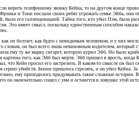
сли верить телефонному звонку Кейна, то на другом конце прово
а Фрэнки и Тони послали своих ребят угрожать семье Эйба, они 
й, было его галлюцинацией. Тайна того, кто убил Пэм, была раск
Пэм. Это имеет смысл, поскольку единственным способом наказат
тво.
, как он болтает, как будто с невидимым человеком, и у них мо
го словам, он был всего лишь невиновным водителем, который с
ила ему ту же марку сигарет, которую курил Эйб. Но было крайн
я картина того, как Эйб был мертв. Эйб пришел в ярость, когда 
зал, что Кейн просил его застрелить. В каком-то смысле он был с
ем серию убийств. Бенни пришлось стрелять, и он убил Кейна. З
ательно, ему приходилось придумывать такие сложные истории. В
то он окончательно сошел с ума и останется в ловушке этой исто