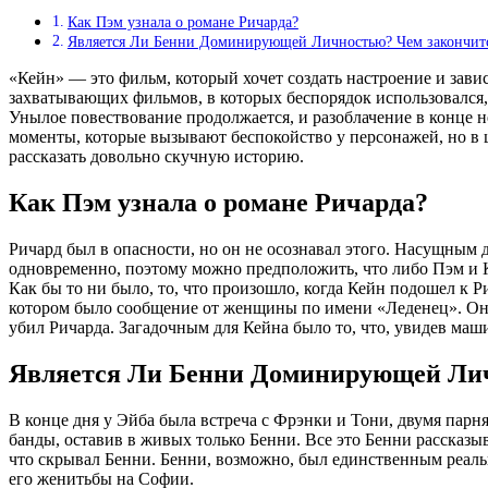
Как Пэм узнала о романе Ричарда?
Является Ли Бенни Доминирующей Личностью? Чем закончит
«Кейн» — это фильм, который хочет создать настроение и зав
захватывающих фильмов, в которых беспорядок использовался,
Унылое повествование продолжается, и разоблачение в конце н
моменты, которые вызывают беспокойство у персонажей, но в
рассказать довольно скучную историю.
Как Пэм узнала о романе Ричарда?
Ричард был в опасности, но он не осознавал этого. Насущным 
одновременно, поэтому можно предположить, что либо Пэм и К
Как бы то ни было, то, что произошло, когда Кейн подошел к Ри
котором было сообщение от женщины по имени «Леденец». Она по
убил Ричарда. Загадочным для Кейна было то, что, увидев маши
Является Ли Бенни Доминирующей Лич
В конце дня у Эйба была встреча с Фрэнки и Тони, двумя парня
банды, оставив в живых только Бенни. Все это Бенни рассказы
что скрывал Бенни. Бенни, возможно, был единственным реаль
его женитьбы на Софии.