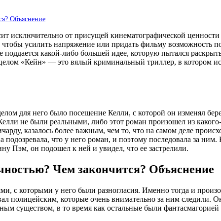
ся? Объяснение
исит исключительно от присущей кинематографической ценности 
 чтобы усилить напряжение или придать фильму возможность по
е поддается какой-либо большей идее, которую пытался раскрыть
 целом «Кейн» — это вялый криминальный триллер, в котором и
делом для него было посещение Келли, с которой он изменял бер
елли не были реальными, либо этот роман произошел из какого-
чарду, казалось более важным, чем то, что на самом деле происх
дозревала, что у него роман, и поэтому последовала за ним. Ко
ну Пэм, он подошел к ней и увидел, что ее застрелили.
ностью? Чем закончится? Объяснение
ми, с которыми у него были разногласия. Именно тогда и произо
вал полицейским, которые очень внимательно за ним следили. Он
ным существом, в то время как остальные были фантасмагорией 