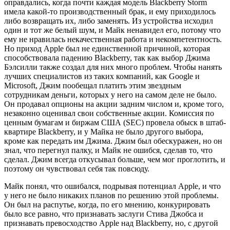
оправдались, когда почти каждая модель Blackberry Storm
имела какой-то производственный брак, и ему приходилось
либо возвращать их, либо заменять. Из устройства исходил
один и тот же белый шум, и Майк ненавидел его, потому что
ему не нравилась некачественная работа и некомпетентность.
Но приход Apple был не единственной причиной, которая
способствовала падению Blackberry, так как выбор Джима
Бэлсилли также создал для них много проблем. Чтобы нанять
лучших специалистов из таких компаний, как Google и
Microsoft, Джим пообещал платить этим звездным
сотрудникам деньги, которых у него на самом деле не было.
Он продавал опционы на акции задним числом и, кроме того,
незаконно оценивал свои собственные акции. Комиссия по
ценным бумагам и биржам США (SEC) провела обыск в штаб-
квартире Blackberry, и у Майка не было другого выбора,
кроме как передать им Джима. Джим был обескуражен, но он
знал, что перегнул палку, и Майк не ошибся, сделав то, что
сделал. Джим всегда откусывал больше, чем мог проглотить, и
поэтому он чувствовал себя так повсюду.
Майк понял, что ошибался, подрывая потенциал Apple, и что
у него не было никаких планов по решению этой проблемы.
Он был на распутье, когда, по его мнению, конкурировать
было все равно, что признавать заслуги Стива Джобса и
признавать превосходство Apple над Blackberry, но, с другой