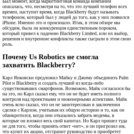
Был момент, когда маркетинговая команда компании
опасалась, что, несмотря на то, что это лучший телефон всех
времен, наступит время, когда Blackberry будут называть
телефоном, который был у людей до того, как у них появился
iPhone. Именно это и произошло. Итак, в этом обзоре мы
обсудим, была ли конкуренция единственным пороком,
который привел к падению Blackberry Limited, или их выбор,
решения и внутренние конфликты также сыграли в этом свою
роль.
Почему Us Robotics не смогла
захватить Blackberry?
Карл Янковски предложил Майку и Джиму объединить Palm
Pilot и Blackberry и создать лучший из когда-либо
существовавших смартфонов. Возможно, Майк согласился бы
на это, но Карл сказал ему, что он не будет иметь полного
контроля над проектными и инженерными аспектами. Майк
очень ясно сказал, что он не заинтересован в заключении
сделки с Карлом, учитывая их общую историю и то, как он
обанкротился, когда они отказались забрать модемы, в
которые он вложил весь свой капитал. Но Карл пришел туда
не для того, чтобы принять ответ «нет», и он пригрозил им,
что купит их акции, отстранит руководство и приобретет