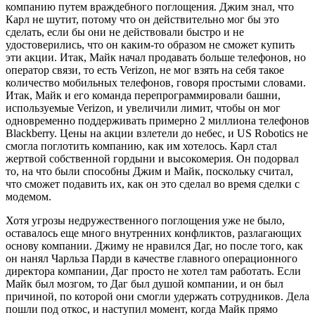
компанию путем враждебного поглощения. Джим знал, что
Карл не шутит, потому что он действительно мог бы это
сделать, если бы они не действовали быстро и не
удостоверились, что он каким-то образом не сможет купить
эти акции. Итак, Майк начал продавать больше телефонов, но
оператор связи, то есть Verizon, не мог взять на себя такое
количество мобильных телефонов, говоря простыми словами.
Итак, Майк и его команда перепрограммировали башни,
используемые Verizon, и увеличили лимит, чтобы он мог
одновременно поддерживать примерно 2 миллиона телефонов
Blackberry. Цены на акции взлетели до небес, и US Robotics не
смогла поглотить компанию, как им хотелось. Карл стал
жертвой собственной гордыни и высокомерия. Он подорвал
то, на что были способны Джим и Майк, поскольку считал,
что сможет подавить их, как он это сделал во время сделки с
модемом.
Хотя угрозы недружественного поглощения уже не было,
оставалось еще много внутренних конфликтов, разлагающих
основу компании. Джиму не нравился Даг, но после того, как
он нанял Чарльза Парди в качестве главного операционного
директора компании, Даг просто не хотел там работать. Если
Майк был мозгом, то Даг был душой компании, и он был
причиной, по которой они смогли удержать сотрудников. Дела
пошли под откос, и наступил момент, когда Майк прямо