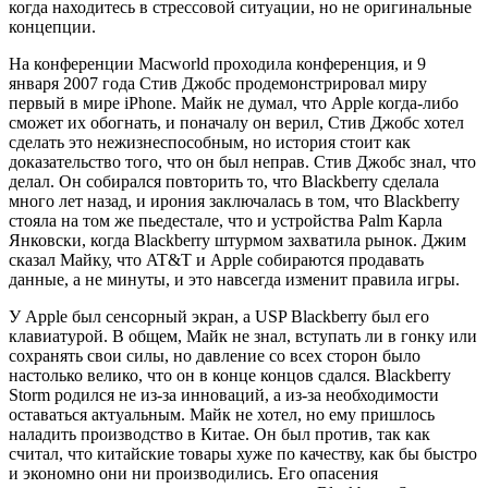
когда находитесь в стрессовой ситуации, но не оригинальные
концепции.
На конференции Macworld проходила конференция, и 9
января 2007 года Стив Джобс продемонстрировал миру
первый в мире iPhone. Майк не думал, что Apple когда-либо
сможет их обогнать, и поначалу он верил, Стив Джобс хотел
сделать это нежизнеспособным, но история стоит как
доказательство того, что он был неправ. Стив Джобс знал, что
делал. Он собирался повторить то, что Blackberry сделала
много лет назад, и ирония заключалась в том, что Blackberry
стояла на том же пьедестале, что и устройства Palm Карла
Янковски, когда Blackberry штурмом захватила рынок. Джим
сказал Майку, что AT&T и Apple собираются продавать
данные, а не минуты, и это навсегда изменит правила игры.
У Apple был сенсорный экран, а USP Blackberry был его
клавиатурой. В общем, Майк не знал, вступать ли в гонку или
сохранять свои силы, но давление со всех сторон было
настолько велико, что он в конце концов сдался. Blackberry
Storm родился не из-за инноваций, а из-за необходимости
оставаться актуальным. Майк не хотел, но ему пришлось
наладить производство в Китае. Он был против, так как
считал, что китайские товары хуже по качеству, как бы быстро
и экономно они ни производились. Его опасения