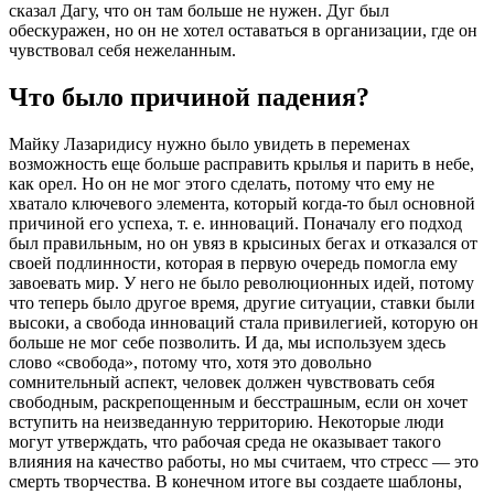
сказал Дагу, что он там больше не нужен. Дуг был
обескуражен, но он не хотел оставаться в организации, где он
чувствовал себя нежеланным.
Что было причиной падения?
Майку Лазаридису нужно было увидеть в переменах
возможность еще больше расправить крылья и парить в небе,
как орел. Но он не мог этого сделать, потому что ему не
хватало ключевого элемента, который когда-то был основной
причиной его успеха, т. е. инноваций. Поначалу его подход
был правильным, но он увяз в крысиных бегах и отказался от
своей подлинности, которая в первую очередь помогла ему
завоевать мир. У него не было революционных идей, потому
что теперь было другое время, другие ситуации, ставки были
высоки, а свобода инноваций стала привилегией, которую он
больше не мог себе позволить. И да, мы используем здесь
слово «свобода», потому что, хотя это довольно
сомнительный аспект, человек должен чувствовать себя
свободным, раскрепощенным и бесстрашным, если он хочет
вступить на неизведанную территорию. Некоторые люди
могут утверждать, что рабочая среда не оказывает такого
влияния на качество работы, но мы считаем, что стресс — это
смерть творчества. В конечном итоге вы создаете шаблоны,