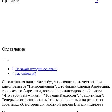
Нравится:
7
Оглавление
На какой истории основан?
Где снимали?
Сегодняшняя наша статья будет посвящена отечественной
кинопремьере “Непрощенный”. Это фильм Сарика Адреасяна,
того самого Адреасяна, который срежиссировал обе части
“Что творят мужчины”, “Тот еще Карлосон”, “Защитники”.
Теперь же он решил снять фильм основанный на реальных
событиях, об истории личностной драмы Виталия Калоева.