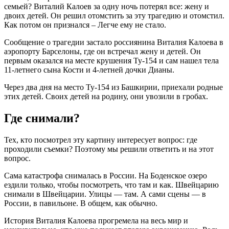
семьей? Виталий Калоев за одну ночь потерял все: жену и
двоих детей. Он решил отомстить за эту трагедию и отомстил.
Как потом он признался – Легче ему не стало.
Сообщение о трагедии застало россиянина Виталия Калоева в
аэропорту Барселоны, где он встречал жену и детей. Он
первым оказался на месте крушения Ту-154 и сам нашел тела
11-летнего сына Кости и 4-летней дочки Дианы.
Через два дня на место Ту-154 из Башкирии, приехали родные
этих детей. Своих детей на родину, они увозили в гробах.
Где снимали?
Тех, кто посмотрел эту картину интересует вопрос: где
проходили съемки? Поэтому мы решили ответить и на этот
вопрос.
Сама катастрофа снималась в России. На Боденское озеро
ездили только, чтобы посмотреть, что там и как. Швейцарию
снимали в Швейцарии. Улицы — там. А сами сцены — в
России, в павильоне. В общем, как обычно.
История Виталия Калоева прогремела на весь мир и