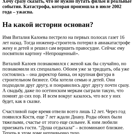
Хочу сразу сказать, что не нужно путать фильм и реальные
события. Катастрофа, которая произошла в июле 2002
года – ужасна.
На какой истории основан?
Имя Виталия Калоева пестрело на первых полосах газет 16
лет назад. Тогда инженер-строитель потерял в авиакатастрофе
жену и детей и решил сам вершить правосудие. Сейчас ему
посвятили картину «Непрощенный».
Виталий Калоев познакомился с женой как бы случайно, но
познакомили их специально. Обоим уже за тридцать, оба уже
состоялись – она директор банка, он крупная фигура в
строительном бизнесе. Оба хотели семью и детей. Они
подходили друг другу, и понравились друг другу почти сразу.
А свадьбу, даже по осетинским меркам сыграли такую, что
помнят до сих пор. И всем вокруг казалось, что все у них
будет, как в сказке.
Счастливой паре время отвели всего лишь 12 лет. Через год
появился Костя, еще 7 лет ждали Диану. Роды обоих были
тяжелыми, счастье от этого еще сильнее. К ним любили
приезжать гости. “Душа отдыхала” – вспоминают близкие.
Теперь в этом доме непривычно тихо.