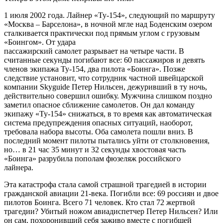
1 июля 2002 года. Лайнер «Ту-154», следующий по маршруту
«Москва – Барселона», в ночной мгле над Боденским озером
сталкивается практически под прямым углом с грузовым
«Боингом». От удара
пассажирский самолет разрывает на четыре части. В
считанные секунды погибают все: 60 пассажиров и девять
членов экипажа Ту-154, два пилота «Боинга». Позже
следствие установит, что сотрудник частной швейцарской
компании Skyguide Петер Нильсен, дежуривший в ту ночь,
действительно совершил ошибку. Мужчина слишком поздно
заметил опасное сближение самолетов. Он дал команду
экипажу «Ту-154» снижаться, в то время как автоматическая
система предупреждения опасных ситуаций, наоборот,
требовала набора высоты. Оба самолета пошли вниз. В
последний момент пилоты пытались уйти от столкновения,
но… в 21 час 35 минут и 32 секунды хвостовая часть
«Боинга» разрубила пополам фюзеляж российского
лайнера.
Эта катастрофа стала самой страшной трагедией в истории
гражданской авиации 21-века. Погибли все: 69 россиян и двое
пилотов Боинга. Всего 71 человек. Кто стал 72 жертвой
трагедии? Убитый ножом авиадиспетчер Петер Нильсен? Или
он сам, похоронивший себя заживо вместе с погибшей