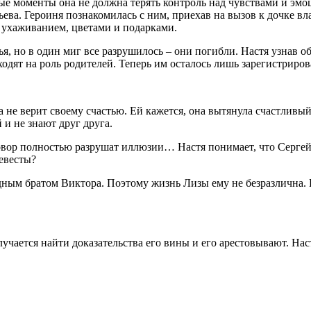
ные моменты она не должна терять контроль над чувствами и эмо
тьева. Героиня познакомилась с ним, приехав на вызов к дочке 
 ухаживанием, цветами и подарками.
ья, но в один миг все разрушилось – они погибли. Настя узнав о
одят на роль родителей. Теперь им осталось лишь зарегистриров
 не верит своему счастью. Ей кажется, она вытянула счастливы
 и не знают друг друга.
р полностью разрушат иллюзии… Настя понимает, что Сергей ее
евесты?
ным братом Виктора. Поэтому жизнь Лизы ему не безразлична. 
чается найти доказательства его вины и его арестовывают. Наст