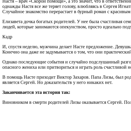
Настя – врач «Скорой помощи», а это значит, что в ответствен
однажды Настя все же теряет голову, влюбляясь в Сергея Игна
Случайное знакомство перерастает в бурный роман с красивым
Елизавета дочка богатых родителей. У нее была счастливая сем
людей, которые занимаются опекунством, просто идеально подх
Кадр
И, спустя неделю, мужчина делает Насте предложение. Девушка
Конечно она даже не задумывается о том, что они практический
Однако последующие события и случайно подслушанный разгово
опасного жениха или притвориться и играть роль счастливой н
В помощь Насте приходит Виктор Захаров. Папа Лизы, был род
является Сергей. Но доказательств у него никаких нет.
Заканчивается эта история так:
Виновником в смерти родителей Лизы оказывается Сергей. Полу