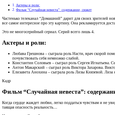
Актеры и роли:
Фильм “Случайная невеста”: содержание, сюжет
Частенько телеканал “Домашний” дарит для своих зрителей нов
все самое интересное про эту картину. Она рекламируется дост
Это не многосерийный сериал. Серий всего лишь 4.
Актеры и роли:
Любава Грешнова – сыграла роль Насти, врач скорой помо
почувствовать себя немножко слабой.
Константин Соловьев – сыграл роль Сергея Игнатьева. Се
Антон Макарский – сыграл роль Виктора Захарова. Викто
Елизавета Анохина – сыграла роль Лизы Князевой. Лиза я
Кадр
Фильм “Случайная невеста”: содержан
Когда сердце жаждет любви, легко поддаться чувствам и не увид
таящая опасность реальность…