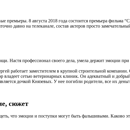
ые премьеры. 8 августа 2018 года состоится премьера фильма “С
аточно давно на телеканале, состав актеров просто замечательный
щи. Настя профессионал своего дела, умела держит эмоции при 
ргей работает заместителем в крупной строительной компании. О
р владеет сетью ветеринарных клиник. Он адекватный и добрый 
вляется дочкой Князевых. У нее погибли родители, все их деньг
ие, сюжет
еть, что эмоции и поступки могут быть фальшивыми. Каково это, 