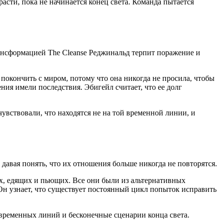
асти, пока не начинается конец света. Команда пытается
трансформацией The Cleanse Реджинальд терпит поражение и
покончить с миром, потому что она никогда не просила, чтобы
ния имели последствия. Эбигейл считает, что ее долг
чувствовали, что находятся не на той временной линии, и
 давая понять, что их отношения больше никогда не повторятся.
их, едящих и пьющих. Все они были из альтернативных
Он узнает, что существует постоянный цикл попыток исправить
 временных линий и бесконечные сценарии конца света.