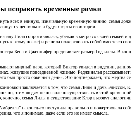
обы исправить временные рамки
нуть всех в единую, изначальную временную линию, семья должн
рестанут существовать и будут стерты из истории.
оначалу Лила сопротивлялась, убежав в метро со своей семьей и 
нусь к этому позже) и решила пожертвовать собой вместе со сво
 монстра Бена и Дженнифер представляет размер Годзиллы. В кон
зывают мирный парк, который Виктор увидел в видении, данном
онах, живущие повседневной жизнью. Реджинальд рассказывает: 
то был просто обычный день». Это подтверждает, что жертва се
онцовкой заключается в том, что семья Лилы и дочь Элиссон, К
, конечно, этим людям не позволено существовать в этой времен
, конечно, семья Лилы и существование Клэр вызовут аналогич
 Амбрелла” наконец-то поступила правильно и пожертвовала соб
ения, что я понимаю, даже если это не имеет смысла.