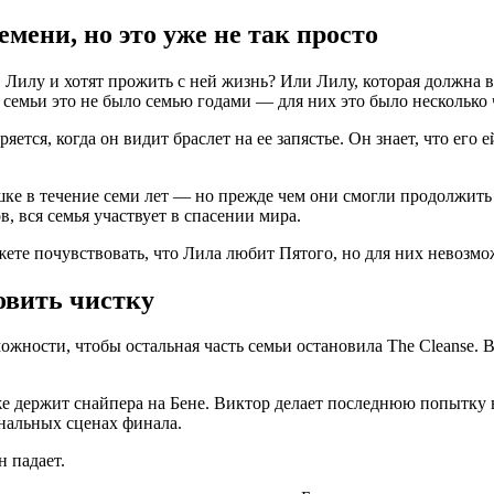
ени, но это уже не так просто
Лилу и хотят прожить с ней жизнь? Или Лилу, которая должна ве
 семьи это не было семью годами — для них это было несколько 
ется, когда он видит браслет на ее запястье. Он знает, что его 
ке в течение семи лет — но прежде чем они смогли продолжить 
, вся семья участвует в спасении мира.
те почувствовать, что Лила любит Пятого, но для них невозмож
овить чистку
ожности, чтобы остальная часть семьи остановила The Cleanse. 
же держит снайпера на Бене. Виктор делает последнюю попытку 
нальных сценах финала.
н падает.