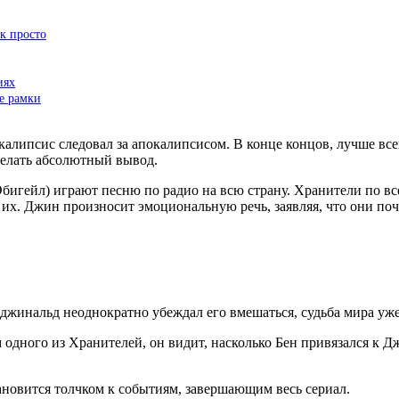
к просто
иях
е рамки
липсис следовал за апокалипсисом. В конце концов, лучше всего
делать абсолютный вывод.
бигейл) играют песню по радио на всю страну. Хранители по вс
 их. Джин произносит эмоциональную речь, заявляя, что они поч
Реджинальд неоднократно убеждал его вмешаться, судьба мира уж
 одного из Хранителей, он видит, насколько Бен привязался к Д
тановится толчком к событиям, завершающим весь сериал.