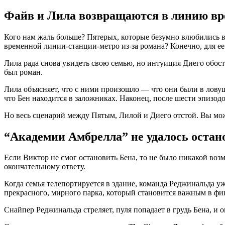
Файв и Лила возвращаются в линию врем
Кого нам жаль больше? Пятерых, которые безумно влюбились в 
временной линии-станции-метро из-за романа? Конечно, для ее
Лила рада снова увидеть свою семью, но интуиция Диего обостря
был роман.
Лила объясняет, что с ними произошло — что они были в ловуш
что Бен находится в заложниках. Наконец, после шести эпизодов
Но весь сценарий между Пятым, Лилой и Диего отстой. Вы може
“Академии Амбрелла” не удалось остан
Если Виктор не смог остановить Бена, то не было никакой возм
окончательному ответу.
Когда семья телепортируется в здание, команда Реджинальда у
прекрасного, мирного парка, который становится важным в фи
Снайпер Реджинальда стреляет, пуля попадает в грудь Бена, и о