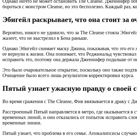
Однако ничто не может остановить The Cleanse. Дженнифер объ
бороться с монстром Cleanse, но это бесполезно. Каждый раз, к
Эбигейл раскрывает, что она стоит за 
Вероятно, никого не удивило, что за The Cleanse стояла Эбиге
жалеет, что не выстрелил в Бена раньше.
Однако Эбигейл снимает маску Джина, показывая, что это его 
ее вернули к жизни. Она понимает, что Реджинальд чувствовал 
исправить это, поэтому она держала Дженнифер подальше от н
Это было очаровательное открытие, поскольку оно также подтве
Очищение было всего лишь результатом корректировки курса.
Пятый узнает ужасную правду о своей 
Во время сражения с The Cleanse, Фив ввязывается в драку с Д
Расстроенный Пятый направляется в метро, ​​где оказывается 
временных линий, и они отказались от попыток исправить сло
временные линии.
Пятый узнает, что проблема в его семье. Апокалипсисы случа