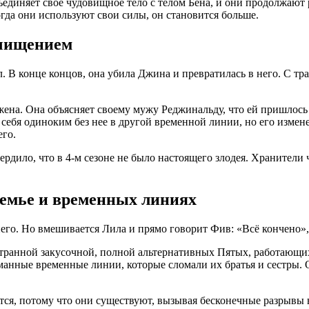
единяет свое чудовищное тело с телом Бена, и они продолжают р
огда они используют свои силы, он становится больше.
очищением
йл. В конце концов, она убила Джина и превратилась в него. С 
жена. Она объясняет своему мужу Реджинальду, что ей пришлось 
себя одиноким без нее в другой временной линии, но его измене
его.
рдило, что в 4-м сезоне не было настоящего злодея. Хранители 
семье и временных линиях
иего. Но вмешивается Лила и прямо говорит Фив: «Всё кончено»,
в странной закусочной, полной альтернативных Пятых, работающ
манные временные линии, которые сломали их братья и сестры. 
ются, потому что они существуют, вызывая бесконечные разрывы