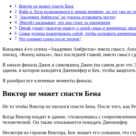
Виктор не может спасти Бена
Файв и Лила возвращаются в линию времени, но это уже не та
“Академии Амбрелла” не удалось остановить чистку
Эбигейл раскрывает, что она стоит за очищением
Пятый узнает ужасную правду о своей семье и временных лин
Семья должна пожертвовать собой, чтобы исправить временны
Что означает сцена после титров?
Концовка 4-го сезона «Академии Амбрелла» имела смысл. Апока
эпизод, «Конец начала», был последней главой, имело смысл с
В начале финала Джин и самозванец Джин (на самом деле это Э
здания, в котором находятся Дженнифер и Бен, чтобы защитить
Я разобрал все ключевые моменты финала.
Виктор не может спасти Бена
Не то чтобы Виктор не пытался спасти Бена. После того, как 
Когда Виктор входит в здание, столкнувшись с сопротивлением
человеческой. Он также отказывается покидать Дженнифер.
Несмотря на героизм Виктора, Бен лишает его сознания, что с