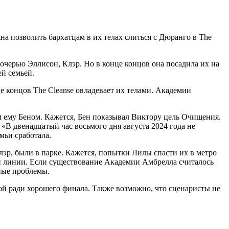
а позволить бархатцам в их телах слиться с Дюранго в The
дочерью Эллисон, Клэр. Но в конце концов она посадила их на
ей семьей.
це концов The Cleanse овладевает их телами. Академии
 ему Беном. Кажется, Бен показывал Виктору цель Очищения.
«В двенадцатый час восьмого дня августа 2024 года не
мьи сработала.
лэр, были в парке. Кажется, попытки Лилы спасти их в метро
ной линии. Если существование Академии Амбрелла считалось
ные проблемы.
ой ради хорошего финала. Также возможно, что сценаристы не