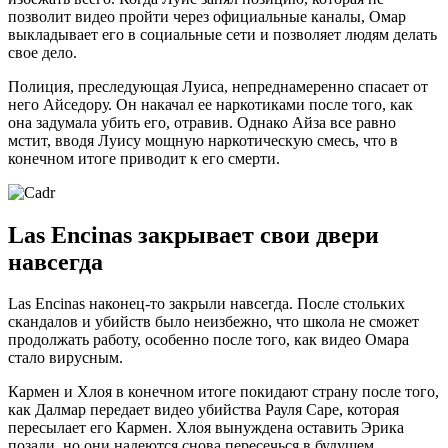
позволит видео пройти через официальные каналы, Омар
выкладывает его в социальные сети и позволяет людям делать
свое дело.
Полиция, преследующая Луиса, непреднамеренно спасает от
него Айседору. Он накачал ее наркотиками после того, как
она задумала убить его, отравив. Однако Айза все равно
мстит, вводя Луису мощную наркотическую смесь, что в
конечном итоге приводит к его смерти.
Las Encinas закрывает свои двери
навсегда
Las Encinas наконец-то закрыли навсегда. После стольких
скандалов и убийств было неизбежно, что школа не сможет
продолжать работу, особенно после того, как видео Омара
стало вирусным.
Кармен и Хлоя в конечном итоге покидают страну после того,
как Далмар передает видео убийства Рауля Саре, которая
пересылает его Кармен. Хлоя вынуждена оставить Эрика
позади, но они надеются снова пересечься в будущем.