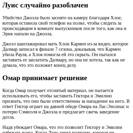
Луис случайно разоблачен
Убийство Джоэла было заснято на камеру благодаря Хлое,
которая оставила свой телефон на полке, чтобы следить за
происходящим в комнате выпускников после того, как она и
Эрик напали на Джоэла.
Джоэл шантажировал мать Хлои Кармен из-за видео, которое
Далмар записал в финале 7 сезона, доказывая, что Кармен
убила Рауля, а Хлоя помогла ей это скрыть. Он пытался
заставить ее заплатить Далмару, но она не хотела, так как не
думала, что это положит конец делу.
Омар принимает решение
Когда Омар получает отснятый материал, он пытается
использовать его, чтобы заставить Гектора и Эмилию
признать, что они были ответственны за нападение на него. В
ответ Гектор играет на давней обиде Омара на Лас-Энсинас и
потерю Сэмюэля и Джоэла и предлагает сжечь заведение
дотла.
Надя убеждает Омара, что это позволит Гектору и Эмилии
избежать всего. Когда Луис занял позицию, которая не