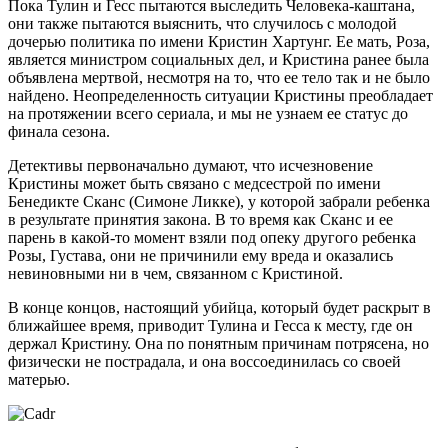
Пока Тулин и Гесс пытаются выследить Человека-каштана,
они также пытаются выяснить, что случилось с молодой
дочерью политика по имени Кристин Хартунг. Ее мать, Роза,
является министром социальных дел, и Кристина ранее была
объявлена ​​мертвой, несмотря на то, что ее тело так и не было
найдено. Неопределенность ситуации Кристины преобладает
на протяжении всего сериала, и мы не узнаем ее статус до
финала сезона.
Детективы первоначально думают, что исчезновение
Кристины может быть связано с медсестрой по имени
Бенедикте Сканс (Симоне Ликке), у которой забрали ребенка
в результате принятия закона. В то время как Сканс и ее
парень в какой-то момент взяли под опеку другого ребенка
Розы, Густава, они не причинили ему вреда и оказались
невиновными ни в чем, связанном с Кристиной.
В конце концов, настоящий убийца, который будет раскрыт в
ближайшее время, приводит Тулина и Гесса к месту, где он
держал Кристину. Она по понятным причинам потрясена, но
физически не пострадала, и она воссоединилась со своей
матерью.