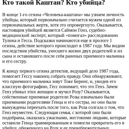
Кто такой Каштан? Кто убийца?
В конце 1-го сезона «Человека-каштана» мы узнаем личность
убийцы, который первоначально считается мужем одной из
первоначальных жертв, хотя это опровергнуто. Оказывается,
настоящим убийцей является Саймон Генз, судебно-
медицинский эксперт, который «помогал» расследованию
Тулина и Гесса. Подсказки начинаются еще в прологе 1
сезона, действие которого происходит в 1987 году. Мы видим
последствия убийства, унесшего жизни двух родителей и их
сына и оставившего после себя раненых приемного мальчика
и его сестру.
К концу первого сезона детектив, ведущий дело 1987 года,
помогает Гессу наконец собрать правду. Они обнаруживают,
что приемного мальчика зовут Токе Беринг, и, увидев его
классную фотографию, Гесс понимает, что это Генз. Зачем
Генз убивал этих женщин и мучил Розу? Оказывается,
собственные приемные родители Розы изначально были
приемными родителями Генца и его сестры, но они были
вынуждены переехать после того, как Роза солгала о том, что
Генз неуместен. Следующая семья, с которой они были
подобраны, оказалась ужасными, жестокими людьми, которые
оставили Генца травмированным и помогли превратить его в
убийцу, обиженного на Розу и ее пренебрежительных