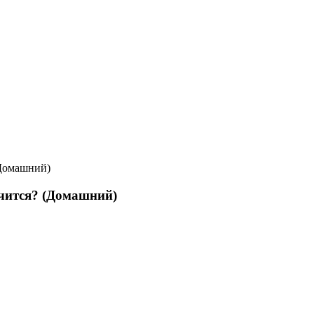
(Домашний)
нчится? (Домашний)