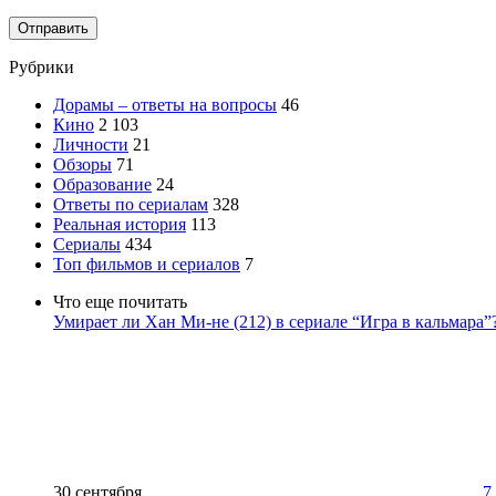
Отправить
Рубрики
Дорамы – ответы на вопросы
46
Кино
2 103
Личности
21
Обзоры
71
Образование
24
Ответы по сериалам
328
Реальная история
113
Сериалы
434
Топ фильмов и сериалов
7
Что еще почитать
Умирает ли Хан Ми-не (212) в сериале “Игра в кальмара”
30 сентября
7