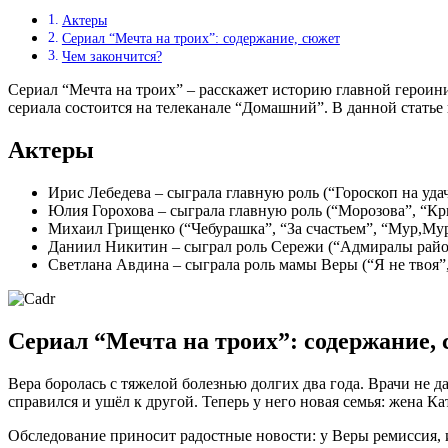
Актеры
Сериал “Мечта на троих”: содержание, сюжет
Чем закончится?
Сериал “Мечта на троих” – расскажет историю главной героини
сериала состоится на телеканале “Домашний”. В данной статье 
Актеры
Ирис Лебедева – сыграла главную роль (“Гороскоп на уда
Юлия Горохова – сыграла главную роль (“Морозова”, “К
Михаил Грищенко (“Чебурашка”, “За счастьем”, “Мур,Му
Даниил Никитин – сыграл роль Сережи (“Адмиралы райо
Светлана Авдина – сыграла роль мамы Веры (“Я не твоя”
Сериал “Мечта на троих”: содержание,
Вера боролась с тяжелой болезнью долгих два года. Врачи не д
справился и ушёл к другой. Теперь у него новая семья: жена Ка
Обследование приносит радостные новости: у Веры ремиссия, и