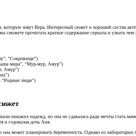
, которую зовут Вера. Интересный сюжет и хороший состав актер
вы сможете прочитать краткое содержание сериала и узнать чем 
чу”, “Сокровище”)
рыша мира”, “Мур-мур, Амур”)
р, Амур”)
на”)
, “Родные люди”)
 сюжет
авали никаких надежд, но она не сдавалась ради мечты стать ма
тя и годовалая дочь Аня.
 она может планировать беременность. Однако из лаборатории п