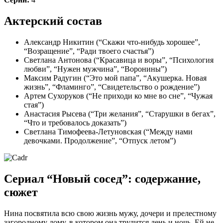
Актерский состав
Александр Никитин (“Скажи что-нибудь хорошее”,
“Возращение”, “Ради твоего счастья”)
Светлана Антонова (“Красавица и воры”, “Психология
любви”, “Нужен мужчина”, “Воронины”)
Максим Радугин (“Это мой папа”, “Акушерка. Новая
жизнь”, “Фламинго”, “Свидетельство о рождение”)
Артем Сухоруков (“Не приходи ко мне во сне”, “Чужая
стая”)
Анастасия Рысева (“Три желания”, “Старушки в бегах”,
“Что и требовалось доказать”)
Светлана Тимофеева-Летуновская (“Между нами
девочками. Продолжение”, “Отпуск летом”)
Сериал “Новый сосед”: содержание,
сюжет
Нина посвятила всю свою жизнь мужу, дочери и прелестному
загородному дому, в котором она трудится день и ночь. Ей не