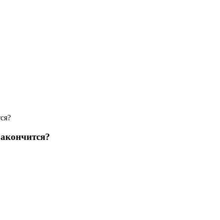
ся?
закончится?