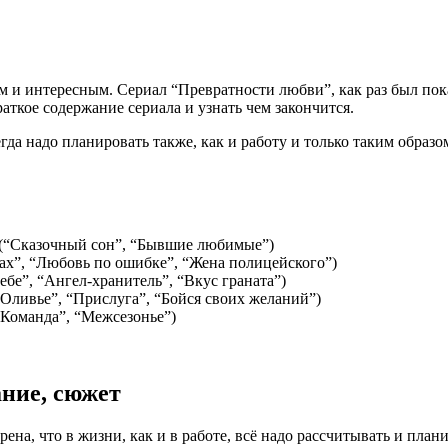
и интересным. Сериал “Превратности любви”, как раз был показ
раткое содержание сериала и узнать чем закончится.
гда надо планировать также, как и работу и только таким образ
(“Сказочный сон”, “Бывшие любимые”)
ках”, “Любовь по ошибке”, “Жена полицейского”)
ебе”, “Ангел-хранитель”, “Вкус граната”)
“Оливье”, “Прислуга”, “Бойся своих желаний”)
“Команда”, “Межсезонье”)
ние, сюжет
а, что в жизни, как и в работе, всё надо рассчитывать и плани