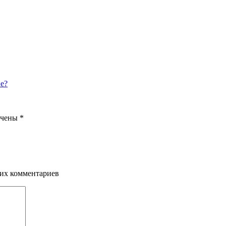
не?
ечены
*
щих комментариев