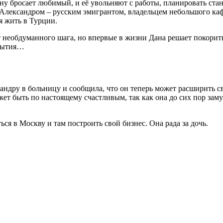
у бросает любимый, и её увольняют с работы, планировать стано
Александром – русским эмигрантом, владельцем небольшого каф
я жить в Турции.
т необдуманного шага, но впервые в жизни Дана решает покорить
обытия…
ндру в больницу и сообщила, что он теперь может расширить сво
жет быть по настоящему счастливым, так как она до сих пор замуж
ся в Москву и там построить свой бизнес. Она рада за дочь.