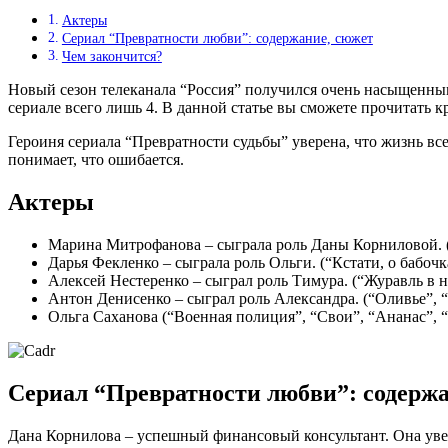
Актеры
Сериал “Превратности любви”: содержание, сюжет
Чем закончится?
Новый сезон телеканала “Россия” получился очень насыщенным 
сериале всего лишь 4. В данной статье вы сможете прочитать к
Героиня сериала “Превратности судьбы” уверена, что жизнь все
понимает, что ошибается.
Актеры
Марина Митрофанова – сыграла роль Даны Корниловой. 
Дарья Фекленко – сыграла роль Ольги. (“Кстати, о бабоч
Алексей Нестеренко – сыграл роль Тимура. (“Журавль в н
Антон Денисенко – сыграл роль Александра. (“Оливье”, 
Ольга Саханова (“Военная полиция”, “Свои”, “Ананас”, 
Сериал “Превратности любви”: содержа
Дана Корнилова – успешный финансовый консультант. Она уверен