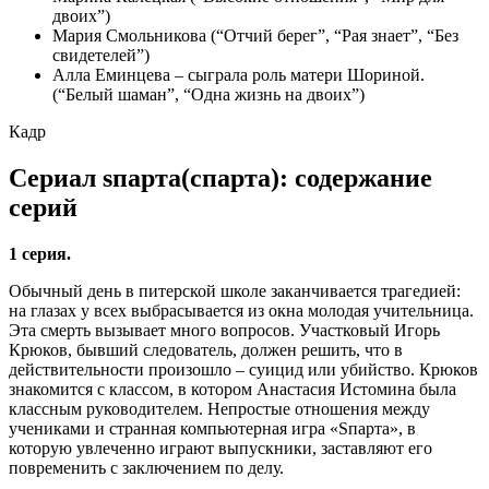
двоих”)
Мария Смольникова (“Отчий берег”, “Рая знает”, “Без
свидетелей”)
Алла Еминцева – сыграла роль матери Шориной.
(“Белый шаман”, “Одна жизнь на двоих”)
Кадр
Сериал sпарта(спарта): содержание
серий
1 серия.
Обычный день в питерской школе заканчивается трагедией:
на глазах у всех выбрасывается из окна молодая учительница.
Эта смерть вызывает много вопросов. Участковый Игорь
Крюков, бывший следователь, должен решить, что в
действительности произошло – суицид или убийство. Крюков
знакомится с классом, в котором Анастасия Истомина была
классным руководителем. Непростые отношения между
учениками и странная компьютерная игра «Sпарта», в
которую увлеченно играют выпускники, заставляют его
повременить с заключением по делу.