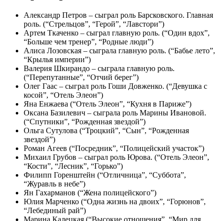
Александр Петров – сыграл роль Барсковского. Главная
роль. (“Стрельцов”, “Герой”, “Лавстори”)
Артем Ткаченко – сыграл главную роль. (“Один вдох”,
“Больше чем тренер”, “Родные люди”)
Алиса Лозовская – сыграла главную роль. (“Бабье лето”,
“Крылья империи”)
Валерия Шкирандо – сыграла главную роль.
(“Перепутанные”, “Отчий берег”)
Олег Гаас – сыграл роль Гоши Довженко. (“Девушка с
косой”, “Отель Элеон”)
Яна Енжаева (“Отель Элеон”, “Кухня в Париже”)
Оксана Базилевич – сыграла роль Марины Ивановой.
(“Спутники”, “Рожденная звездой”)
Ольга Сутулова (“Троцкий”, “Сын”, “Рожденная
звездой”)
Роман Агеев (“Посредник”, “Полицейский участок”)
Михаил Грубов – сыграл роль Юрова. (“Отель Элеон”,
“Кости”, “Лесник”, “Горько”)
Филипп Горенштейн (“Отличница”, “Суббота”,
“Журавль в небе”)
Ян Гахарманов (“Жена полицейского”)
Юлия Марченко (“Одна жизнь на двоих”, “Горюнов”,
“Лебединый рай”)
Марина Калецкая (“Высокие отношения”, “Мир для