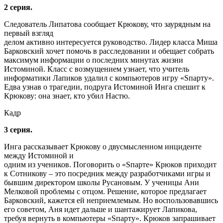
2 серия.
Следователь Липатова сообщает Крюкову, что заурядным на
первый взгляд
делом активно интересуется руководство. Лидер класса Миша
Барковский хочет помочь в расследовании и обещает собрать
максимум информации о последних минутах жизни
Истоминой. Класс с возмущением узнает, что учитель
информатики Лапиков удалил с компьютеров игру «Sпарту».
Едва узнав о трагедии, подруга Истоминой Инга спешит к
Крюкову: она знает, кто убил Настю.
Кадр
3 серия.
Инга рассказывает Крюкову о двусмысленном инциденте
между Истоминой и
одним из учеников. Поговорить о «Sпарте» Крюков приходит
к Сотникову – это посредник между разработчиками игры и
бывшим директором школы Русановым. У ученицы Ани
Мелковой проблемы с отцом. Решение, которое предлагает
Барковский, кажется ей неприемлемым. Но воспользовавшись
его советом, Аня идет дальше и шантажирует Лапикова,
требуя вернуть в компьютеры «Sпарту». Крюков запрашивает