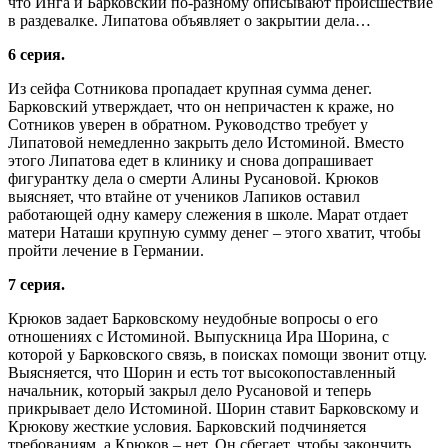
что Инга и Барковский по-разному описывают происшествие
в раздевалке. Липатова объявляет о закрытии дела…
6 серия.
Из сейфа Сотникова пропадает крупная сумма денег.
Барковский утверждает, что он непричастен к краже, но
Сотников уверен в обратном. Руководство требует у
Липатовой немедленно закрыть дело Истоминой. Вместо
этого Липатова едет в клинику и снова допрашивает
фигурантку дела о смерти Алины Русановой. Крюков
выясняет, что втайне от учеников Лапиков оставил
работающей одну камеру слежения в школе. Марат отдает
матери Наташи крупную сумму денег – этого хватит, чтобы
пройти лечение в Германии.
7 серия.
Крюков задает Барковскому неудобные вопросы о его
отношениях с Истоминой. Выпускница Ира Шорина, с
которой у Барковского связь, в поисках помощи звонит отцу.
Выясняется, что Шорин и есть тот высокопоставленный
начальник, который закрыл дело Русановой и теперь
прикрывает дело Истоминой. Шорин ставит Барковскому и
Крюкову жесткие условия. Барковский подчиняется
требованиям, а Крюков – нет. Он сбегает, чтобы закончить