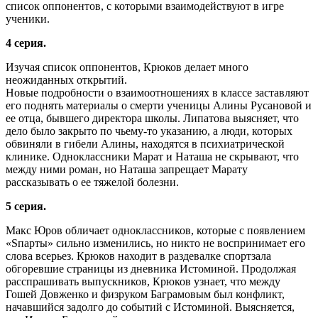
список оппонентов, с которыми взаимодействуют в игре
ученики.
4 серия.
Изучая список оппонентов, Крюков делает много
неожиданных открытий.
Новые подробности о взаимоотношениях в классе заставляют
его поднять материалы о смерти ученицы Алины Русановой и
ее отца, бывшего директора школы. Липатова выясняет, что
дело было закрыто по чьему-то указанию, а люди, которых
обвиняли в гибели Алины, находятся в психиатрической
клинике. Одноклассники Марат и Наташа не скрывают, что
между ними роман, но Наташа запрещает Марату
рассказывать о ее тяжелой болезни.
5 серия.
Макс Юров обличает одноклассников, которые с появлением
«Sпарты» сильно изменились, но никто не воспринимает его
слова всерьез. Крюков находит в раздевалке спортзала
обгоревшие страницы из дневника Истоминой. Продолжая
расспрашивать выпускников, Крюков узнает, что между
Гошей Довженко и физруком Баграмовым был конфликт,
начавшийся задолго до событий с Истоминой. Выясняется,