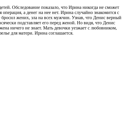
 детей. Обследование показало, что Ирина никогда не сможет
я операция, а денег на нее нет. Ирина случайно знакомится с
е бросил жених, зла на всех мужчин. Узнав, что Денис верный
 всячески подставляет его перед женой. Но видя, что Денис
о жена ничего не знает. Мать девочки уезжает с любовником,
зелье для матери. Ирина соглашается.