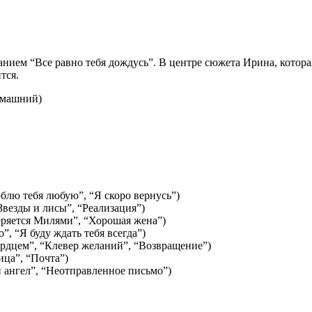
ием “Все равно тебя дождусь”. В центре сюжета Ирина, которая б
тся.
Dомашний)
блю тебя любую”, “Я скоро вернусь”)
везды и лисы”, “Реализация”)
меряется Милями”, “Хорошая жена”)
, “Я буду ждать тебя всегда”)
рдцем”, “Клевер желаний”, “Возвращение”)
ца”, “Почта”)
ангел”, “Неотправленное письмо”)