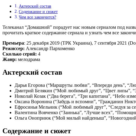
Актерский состав
Содержание и сюжет
Чем все закончится?
Телеканал “Домашний” порадует нас новым сериалом под назван
прочитать краткое содержание сериала и узнать чем все закончи
Премьера
: 25 декабря 2019 (ТРК Украина), 7 сентября 2021 (
Режиссер:
Александр Пархоменко
Сколько серий:
4
Жанр:
мелодрама
Актерский состав
Дарья Егорова (“Маршруты любви”, “Впереди день”, “Лю
Дмитрий Белякин (“Мой любимый друг”, “Цвет липы”, “З
Николай Козак (“Два берега”, “Три капитана”, “Небо из
Оксана Воронина (“Забудь и вспомни”, “Гражданин Никто”
Ефросинья Мельник (“Мой любимый друг”, “Следуя за се
Валентина Вовченко (“Заинька”, “Лучше всех”, “Помощни
Ольга Оноприюк (“Мой милый найденыш”, “Новогодний 
Содержание и сюжет