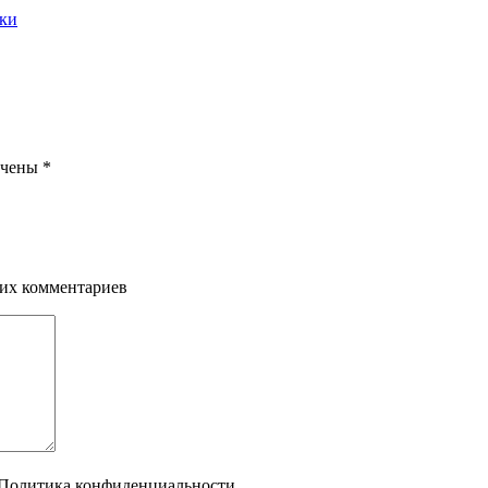
вки
ечены
*
щих комментариев
Политика конфиденциальности.