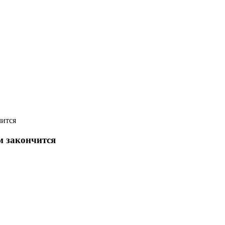
чится
м закончится