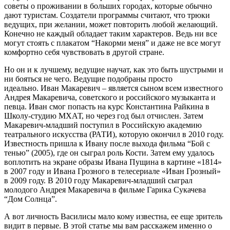
советы о проживании в больших городах, которые обычно
дают туристам. Создатели программы считают, что трюки
ведущих, при желании, может повторить любой желающий.
Конечно не каждый обладает таким характеров. Ведь ни все
могут стоять с плакатом “Накорми меня” и даже не все могут
комфортно себя чувствовать в другой стране.
Но он и к лучшему, ведущие научат, как это быть шустрыми и
ни бояться не чего. Ведущие подобраны просто
идеально. Иван Макаревич – является сыном всем известного
Андрея Макаревича, советского и российского музыканта и
певца. Иван смог попасть на курс Константина Райкина в
Школу-студию МХАТ, но через год был отчислен. Затем
Макаревич-младший поступил в Российскую академию
театрального искусства (РАТИ), которую окончил в 2010 году.
Известность пришла к Ивану после выхода фильма “Бой с
тенью” (2005), где он сыграл роль Кости. Затем ему удалось
воплотить на экране образы Ивана Пущина в картине «1814»
в 2007 году и Ивана Грозного в телесериале «Иван Грозный»
в 2009 году. В 2010 году Макаревич-младший сыграл
молодого Андрея Макаревича в фильме Гарика Сукачева
“Дом Солнца”.
А вот личность Василисы мало кому известна, ее еще зритель
видит в первые. В этой статье мы вам расскажем именно о