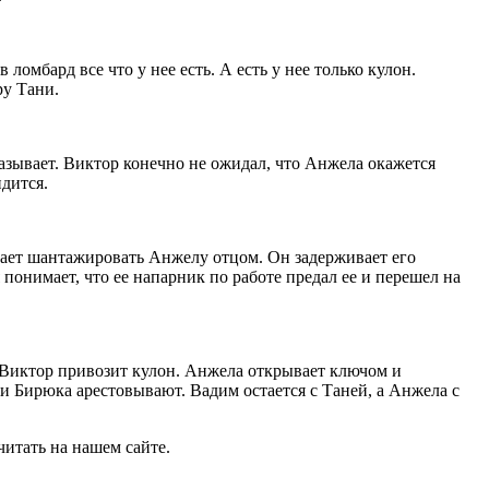
ломбард все что у нее есть. А есть у нее только кулон.
ру Тани.
азывает. Виктор конечно не ожидал, что Анжела окажется
дится.
ешает шантажировать Анжелу отцом. Он задерживает его
понимает, что ее напарник по работе предал ее и перешел на
 Виктор привозит кулон. Анжела открывает ключом и
 и Бирюка арестовывают. Вадим остается с Таней, а Анжела с
итать на нашем сайте.