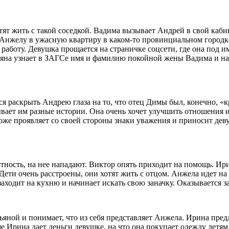
отят жить с такой соседкой. Вадима вызывает Андрей в свой кабин
 Анжелу в ужасную квартиру в каком-то провинциальном городке
работу. Девушка прощается на страничке соцсети, где она под 
ьяна узнает в ЗАГСе имя и фамилию покойной жены Вадима и на
тся раскрыть Андрею глаза на то, что отец Димы был, конечно,
вает им разные истории. Она очень хочет улучшить отношения и 
оже проявляет со своей стороны знаки уважения и приносит дев
тность, на нее нападают. Виктор опять приходит на помощь. Ирин
Дети очень расстроены, они хотят жить с отцом. Анжела идет на
аходит на кухню и начинает искать свою заначку. Оказывается за
ьяной и понимает, что из себя представляет Анжела. Ирина пред
ще Ирина дает деньги девушке, на что она покупает одежду детям