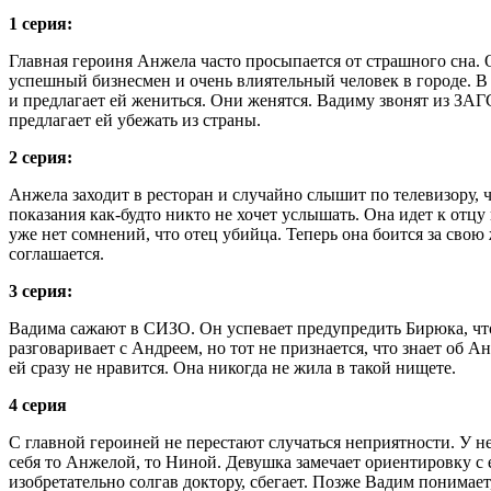
1 серия:
Главная героиня Анжела часто просыпается от страшного сна. О
успешный бизнесмен и очень влиятельный человек в городе. В 
и предлагает ей жениться. Они женятся. Вадиму звонят из ЗАГС
предлагает ей убежать из страны.
2 серия:
Анжела заходит в ресторан и случайно слышит по телевизору, 
показания как-будто никто не хочет услышать. Она идет к отцу
уже нет сомнений, что отец убийца. Теперь она боится за свою
соглашается.
3 серия:
Вадима сажают в СИЗО. Он успевает предупредить Бирюка, чтоб
разговаривает с Андреем, но тот не признается, что знает об 
ей сразу не нравится. Она никогда не жила в такой нищете.
4 серия
С главной героиней не перестают случаться неприятности. У н
себя то Анжелой, то Ниной. Девушка замечает ориентировку с ее
изобретательно солгав доктору, сбегает. Позже Вадим понимае