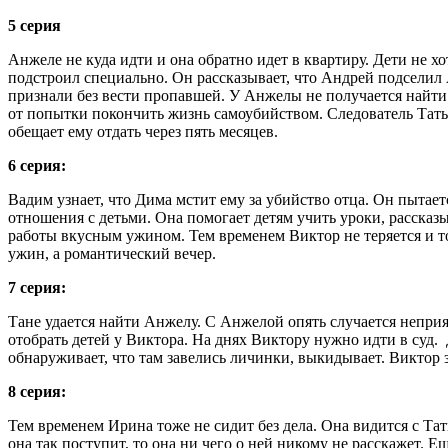
5 серия
Анжеле не куда идти и она обратно идет в квартиру. Дети не х
подстроил специально. Он рассказывает, что Андрей подселил
признали без вести пропавшей. У Анжелы не получается найти 
от попытки покончить жизнь самоубийством. Следователь Тат
обещает ему отдать через пять месяцев.
6 серия:
Вадим узнает, что Дима мстит ему за убийство отца. Он пытае
отношения с детьми. Она помогает детям учить уроки, рассказы
работы вкусным ужином. Тем временем Виктор не теряется и т
ужин, а романтический вечер.
7 серия:
Тане удается найти Анжелу. С Анжелой опять случается неприя
отобрать детей у Виктора. На днях Виктору нужно идти в суд. 
обнаруживает, что там завелись личинки, выкидывает. Виктор з
8 серия:
Тем временем Ирина тоже не сидит без дела. Она видится с Тат
она так поступит, то она ни чего о ней никому не расскажет. Е