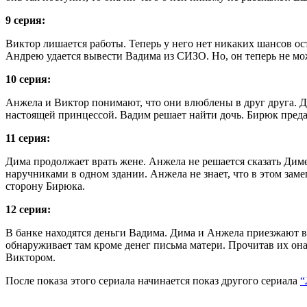
9 серия:
Виктор лишается работы. Теперь у него нет никаких шансов оста
Андрею удается вывести Вадима из СИЗО. Но, он теперь не мож
10 серия:
Анжела и Виктор понимают, что они влюблены в друг друга. Де
настоящей принцессой. Вадим решает найти дочь. Бирюк предал
11 серия:
Дима продолжает врать жене. Анжела не решается сказать Диме
наручниками в одном здании. Анжела не знает, что в этом заме
сторону Бирюка.
12 серия:
В банке находятся деньги Вадима. Дима и Анжела приезжают в
обнаруживает там кроме денег письма матери. Прочитав их она
Виктором.
После показа этого сериала начинается показ другого сериала
“