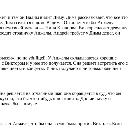
ет, и там он Вадим видит Диму. Дима рассказывает, что все это
. Дима селится в доме Вадима. Он хочет что бы Анжелу
именем своей матери — Нина Кравцова. Виктор спасает девушку
ходит страничку Анжелы. Андрей требует у Димы денег, он
 «крысой», но не убийцей. У Анжелы складываются хорошие
с Виктором и у нее это получается. Она решает встретить его с
ушке цветы и конфеты. У них получается не только обычный
а решается на отчаянный шаг, она обращается в суд, что бы
 кухню, что бы что-нибудь приготовить. Достает муку и
начка была в муке.
лагает Анжеле, что бы она в суде была против Виктора. Если
.