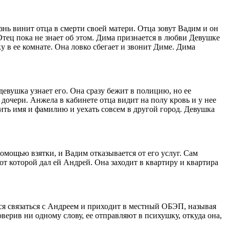
знь винит отца в смерти своей матери. Отца зовут Вадим и он
Отец пока не знает об этом. Дима признается в любви Девушке
у в ее комнате. Она ловко сбегает и звонит Диме. Дима
евушка узнает его. Она сразу бежит в полицию, но ее
 дочери. Анжела в кабинете отца видит на полу кровь и у нее
нить имя и фамилию и уехать совсем в другой город. Девушка
мощью взятки, и Вадим отказывается от его услуг. Сам
от которой дал ей Андрей. Она заходит в квартиру и квартира
ся связаться с Андреем и приходит в местный ОБЭП, называя
оверив ни одному слову, ее отправляют в психушку, откуда она,