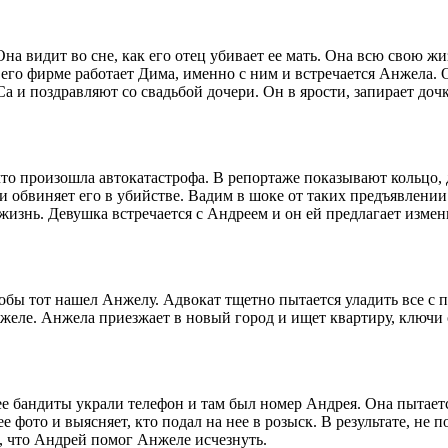
на видит во сне, как его отец убивает ее мать. Она всю свою жи
его фирме работает Дима, именно с ним и встречается Анжела. 
а и поздравляют со свадьбой дочери. Он в ярости, запирает дочк
что произошла автокатастрофа. В репортаже показывают кольцо, д
 и обвиняет его в убийстве. Вадим в шоке от таких предъявлении
 жизнь. Девушка встречается с Андреем и он ей предлагает изме
ы тот нашел Анжелу. Адвокат тщетно пытается уладить все с по
Анжеле. Анжела приезжает в новый город и ищет квартиру, ключи 
ее бандиты украли телефон и там был номер Андрея. Она пытает
 фото и выясняет, кто подал на нее в розыск. В результате, не п
т, что Андрей помог Анжеле исчезнуть.