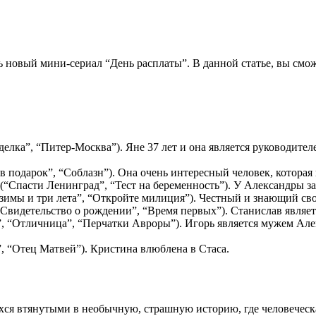
ь новый мини-сериал “День расплаты”. В данной статье, вы смож
елка”, “Питер-Москва”). Яне 37 лет и она является руководител
 подарок”, “Соблазн”). Она очень интересный человек, которая г
(“Спасти Ленинград”, “Тест на беременность”). У Александры за
зимы и три лета”, “Откройте милиция”). Честный и знающий сво
“Свидетельство о рождении”, “Время первых”). Станислав явля
 “Отличница”, “Перчатки Авроры”). Игорь является мужем Алек
, “Отец Матвей”). Кристина влюблена в Стаса.
хся втянутыми в необычную, страшную историю, где человеческа