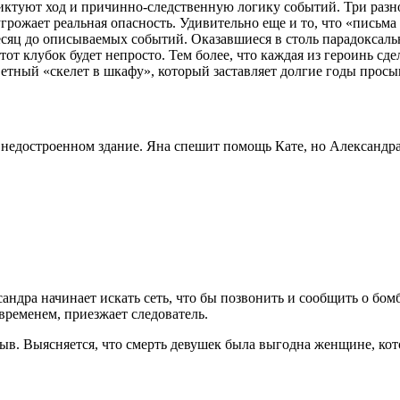
ктуют ход и причинно-следственную логику событий. Три разно
рожает реальная опасность. Удивительно еще и то, что «письма с
месяц до описываемых событий. Оказавшиеся в столь парадоксал
тот клубок будет непросто. Тем более, что каждая из героинь сде
аветный «скелет в шкафу», который заставляет долгие годы прос
недостроенном здание. Яна спешит помощь Кате, но Александра 
сандра начинает искать сеть, что бы позвонить и сообщить о бомб
временем, приезжает следователь.
рыв. Выясняется, что смерть девушек была выгодна женщине, кот