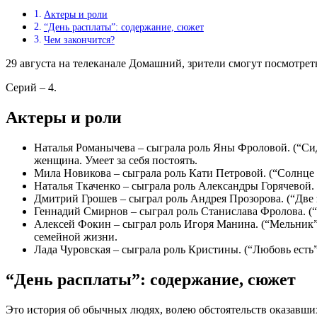
Актеры и роли
“День расплаты”: содержание, сюжет
Чем закончится?
29 августа на телеканале Домашний, зрители смогут посмотрет
Серий – 4.
Актеры и роли
Наталья Романычева – сыграла роль Яны Фроловой. (“Сид
женщина. Умеет за себя постоять.
Мила Новикова – сыграла роль Кати Петровой. (“Солнце в
Наталья Ткаченко – сыграла роль Александры Горячевой. 
Дмитрий Грошев – сыграл роль Андрея Прозорова. (“Две 
Геннадий Смирнов – сыграл роль Станислава Фролова. (
Алексей Фокин – сыграл роль Игоря Манина. (“Мельник”,
семейной жизни.
Лада Чуровская – сыграла роль Кристины. (“Любовь есть”
“День расплаты”: содержание, сюжет
Это история об обычных людях, волею обстоятельств оказавши