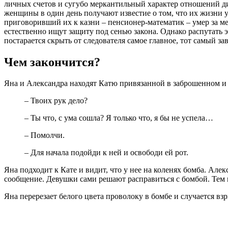
личных счетов и сугубо меркантильный характер отношений ди
женщины в один день получают известие о том, что их жизни уг
приговоривший их к казни – пенсионер-математик – умер за 
естественно ищут защиту под сенью закона. Однако распутать э
постарается скрыть от следователя самое главное, тот самый з
Чем закончится?
Яна и Александра находят Катю привязанной в заброшенном и 
– Твоих рук дело?
– Ты что, с ума сошла? Я только что, я бы не успела…
– Помолчи.
– Для начала подойди к ней и освободи ей рот.
Яна подходит к Кате и видит, что у нее на коленях бомба. Алек
сообщение. Девушки сами решают расправиться с бомбой. Тем 
Яна перерезает белого цвета проволоку в бомбе и случается вз