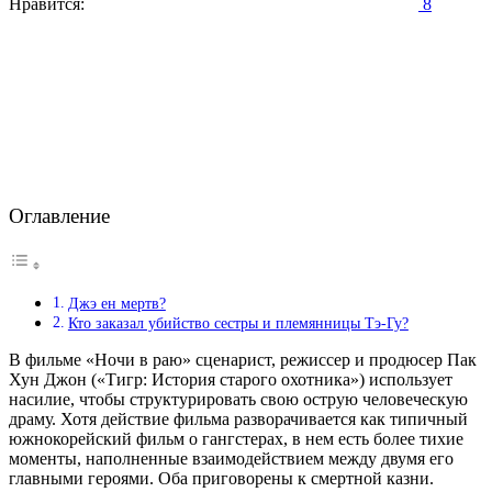
Нравится:
8
Оглавление
Джэ ен мертв?
Кто заказал убийство сестры и племянницы Тэ-Гу?
В фильме «Ночи в раю» сценарист, режиссер и продюсер Пак
Хун Джон («Тигр: История старого охотника») использует
насилие, чтобы структурировать свою острую человеческую
драму. Хотя действие фильма разворачивается как типичный
южнокорейский фильм о гангстерах, в нем есть более тихие
моменты, наполненные взаимодействием между двумя его
главными героями. Оба приговорены к смертной казни.