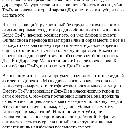
директора Ма удовлетворить свою потребность в мести, убив
Тэ-Гу, человека, который зарезал До, а не того, кто убедил его
сделать это.
Ян – хныкающий трус, который без труда жертвует своими
самыми верными солдатами ради собственного выживания.
Когда Тэ-Гу наконец осознает это, он уже близок к смерти.
Фильм снова переворачивает привычный образ мести с ног на
голову, отказывая своему герою в моменте удовлетворения.
Однако это не значит, что фильм ему неприятен. В качестве
своего последнего действия он обеспечивает безопасность
Джэ Ён. Директор Ма, в отличие от Яна, человек слова. Как
он и обещал Тэ-Гу, он позволяет Джэ Ён жить.
В конечном итоге фильм приуменьшает даже этот очевидный
акт чести. Директор Ма щадит ее жизнь, зная, что она все
равно скоро умрет, катастрофически просчитывая ситуацию.
Смерть Тэ-Гу превращает Джэ-Ён в классическую героиню
саги о мести. С момента постановки диагноза она прожила
свою жизнь с оправданным высокомерием по поводу смерти.
Это становится очевидным, когда она убивает всех этих
гангстеров в закусочной. Никто не может уйти, не
столкнувшись с последствиями своих действий. В фильме
снимается весь гламур, связанный с преступной жизнью,
остается лишь неизбежная реальность смерти.