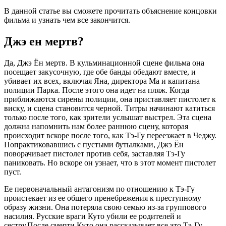
В данной статье вы сможете прочитать объяснение концовки
фильма и узнать чем все закончится.
Джэ ен мертв?
Да, Джэ Ён мертв. В кульминационной сцене фильма она
посещает закусочную, где обе банды обедают вместе, и
убивает их всех, включая Яна, директора Ма и капитана
полиции Парка. После этого она идет на пляж. Когда
приближаются сирены полиции, она приставляет пистолет к
виску, и сцена становится черной. Титры начинают катиться
только после того, как зрители услышат выстрел. Эта сцена
должна напомнить нам более раннюю сцену, которая
происходит вскоре после того, как Тэ-Гу переезжает в Чеджу.
Попрактиковавшись с пустыми бутылками, Джэ Ён
поворачивает пистолет против себя, заставляя Тэ-Гу
паниковать. Но вскоре он узнает, что в этот момент пистолет
пуст.
Ее первоначальный антагонизм по отношению к Тэ-Гу
проистекает из ее общего пренебрежения к преступному
образу жизни. Она потеряла свою семью из-за группового
насилия. Русские враги Куто убили ее родителей и
сестру.После смерти Куто она рассказывает все это Тэ-Гу,