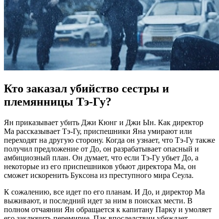
Кто заказал убийство сестры и
племянницы Тэ-Гу?
Ян приказывает убить Джи Кюнг и Джи Ын. Как директор
Ма рассказывает Тэ-Гу, приспешники Яна умирают или
переходят на другую сторону. Когда он узнает, что Тэ-Гу также
получил предложение от До, он разрабатывает опасный и
амбициозный план. Он думает, что если Тэ-Гу убьет До, а
некоторые из его приспешников убьют директора Ма, он
сможет искоренить Буксона из преступного мира Сеула.
К сожалению, все идет по его планам. И До, и директор Ма
выживают, и последний идет за ним в поисках мести. В
полном отчаянии Ян обращается к капитану Парку и умоляет
его заключить перемирие. Пак впоследствии убеждает