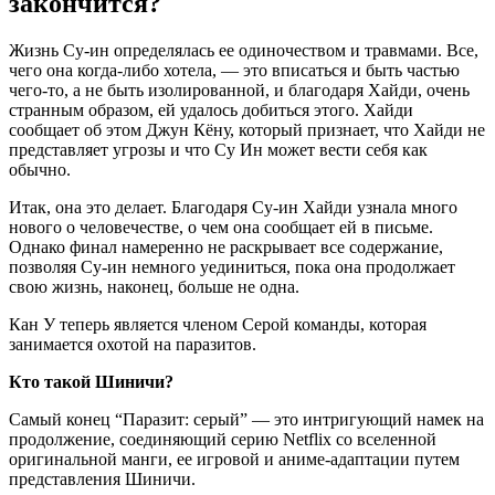
закончится?
Жизнь Су-ин определялась ее одиночеством и травмами. Все,
чего она когда-либо хотела, — это вписаться и быть частью
чего-то, а не быть изолированной, и благодаря Хайди, очень
странным образом, ей удалось добиться этого. Хайди
сообщает об этом Джун Кёну, который признает, что Хайди не
представляет угрозы и что Су Ин может вести себя как
обычно.
Итак, она это делает. Благодаря Су-ин Хайди узнала много
нового о человечестве, о чем она сообщает ей в письме.
Однако финал намеренно не раскрывает все содержание,
позволяя Су-ин немного уединиться, пока она продолжает
свою жизнь, наконец, больше не одна.
Кан У теперь является членом Серой команды, которая
занимается охотой на паразитов.
Кто такой Шиничи?
Самый конец “Паразит: серый” — это интригующий намек на
продолжение, соединяющий серию Netflix со вселенной
оригинальной манги, ее игровой и аниме-адаптации путем
представления Шиничи.