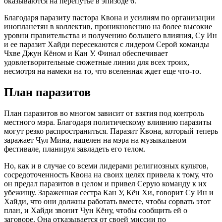
оказываются на перепутье в эпизоде ​​​​6.
Благодаря паразиту пастора Квона и усилиям по организации
инопланетян в коллектив, проникновению на более высокие
уровни правительства и получению большего влияния, Су Ин
и ее паразит Хайди пересекаются с лидером Серой команды
Чхве Джун Кёном и Кан У. Финал обеспечивает
удовлетворительные сюжетные линии для всех троих,
несмотря на намеки на то, что вселенная ждет еще что-то.
План паразитов
План паразитов во многом зависит от взятия под контроль
местного мэра. Благодаря политическому влиянию паразиты
могут резко распространиться. Паразит Квона, который теперь
заражает Чул Мина, нацелен на мэра на музыкальном
фестивале, планируя завладеть его телом.
Но, как и в случае со всеми лидерами религиозных культов,
сосредоточенность Квона на своих целях привела к тому, что
он предал паразитов в целом и привел Серую команду к их
убежищу. Зараженная сестра Кан У, Кён Хи, говорит Су Ин и
Хайди, что они должны работать вместе, чтобы сорвать этот
план, и Хайди звонит Чун Кёну, чтобы сообщить ей о
заговоре. Она отказывается от своей миссии по