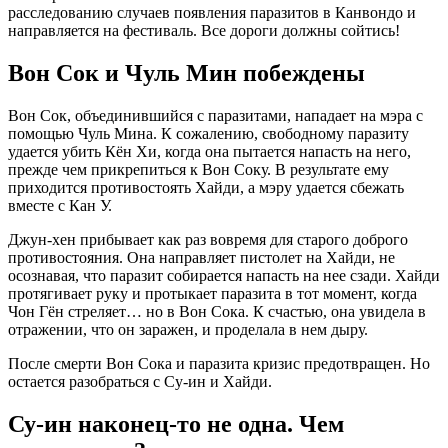
расследованию случаев появления паразитов в Канвондо и
направляется на фестиваль. Все дороги должны сойтись!
Вон Сок и Чуль Мин побеждены
Вон Сок, объединившийся с паразитами, нападает на мэра с
помощью Чуль Мина. К сожалению, свободному паразиту
удается убить Кён Хи, когда она пытается напасть на него,
прежде чем прикрепиться к Вон Соку. В результате ему
приходится противостоять Хайди, а мэру удается сбежать
вместе с Кан У.
Джун-хен прибывает как раз вовремя для старого доброго
противостояния. Она направляет пистолет на Хайди, не
осознавая, что паразит собирается напасть на нее сзади. Хайди
протягивает руку и протыкает паразита в тот момент, когда
Чон Гён стреляет… но в Вон Сока. К счастью, она увидела в
отражении, что он заражен, и проделала в нем дыру.
После смерти Вон Сока и паразита кризис предотвращен. Но
остается разобраться с Су-ин и Хайди.
Су-ин наконец-то не одна. Чем