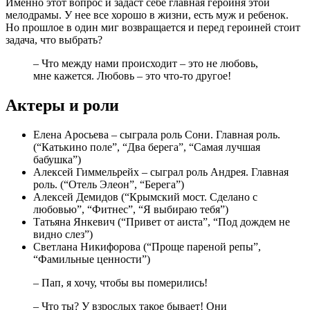
Именно этот вопрос и задаст себе главная героиня этой
мелодрамы. У нее все хорошо в жизни, есть муж и ребенок.
Но прошлое в один миг возвращается и перед героиней стоит
задача, что выбрать?
– Что между нами происходит – это не любовь,
мне кажется. Любовь – это что-то другое!
Актеры и роли
Елена Аросьева – сыграла роль Сони. Главная роль.
(“Катькино поле”, “Два берега”, “Самая лучшая
бабушка”)
Алексей Гиммельрейх – сыграл роль Андрея. Главная
роль. (“Отель Элеон”, “Берега”)
Алексей Демидов (“Крымский мост. Сделано с
любовью”, “Фитнес”, “Я выбираю тебя”)
Татьяна Янкевич (“Привет от аиста”, “Под дождем не
видно слез”)
Светлана Никифорова (“Проще пареной репы”,
“Фамильные ценности”)
– Пап, я хочу, чтобы вы померились!
– Что ты? У взрослых такое бывает! Они