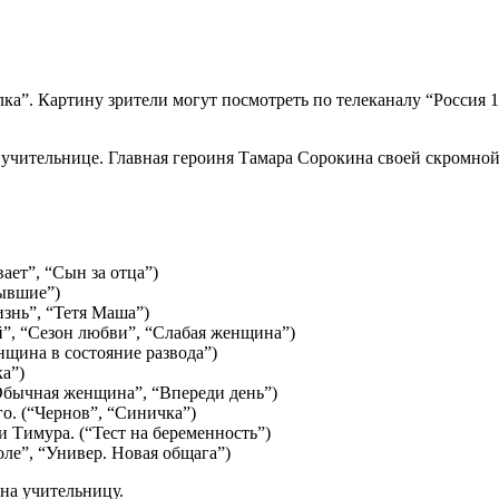
лка”. Картину зрители могут посмотреть по телеканалу “Россия 1
 учительнице. Главная героиня Тамара Сорокина своей скромной
ет”, “Сын за отца”)
Бывшие”)
знь”, “Тетя Маша”)
й”, “Сезон любви”, “Слабая женщина”)
нщина в состояние развода”)
а”)
Обычная женщина”, “Впереди день”)
о. (“Чернов”, “Синичка”)
 Тимура. (“Тест на беременность”)
ле”, “Универ. Новая общага”)
на учительницу.