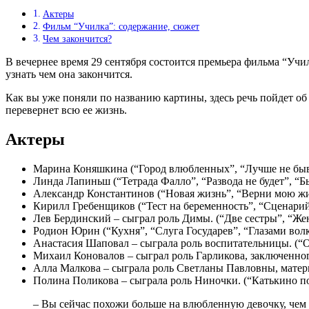
Актеры
Фильм “Училка”: содержание, сюжет
Чем закончится?
В вечернее время 29 сентября состоится премьера фильма “Учи
узнать чем она закончится.
Как вы уже поняли по названию картины, здесь речь пойдет об
перевернет всю ее жизнь.
Актеры
Марина Коняшкина (“Город влюбленных”, “Лучше не быва
Линда Лапиньш (“Тетрада Фалло”, “Развода не будет”, “
Александр Константинов (“Новая жизнь”, “Верни мою жи
Кирилл Гребенщиков (“Тест на беременность”, “Сценари
Лев Бердинский – сыграл роль Димы. (“Две сестры”, “Же
Родион Юрин (“Кухня”, “Слуга Государев”, “Глазами волк
Анастасия Шаповал – сыграла роль воспитательницы. (“
Михаил Коновалов – сыграл роль Гарликова, заключенног
Алла Малкова – сыграла роль Светланы Павловны, матери
Полина Поликова – сыграла роль Ниночки. (“Катькино по
– Вы сейчас похожи больше на влюбленную девочку, чем 