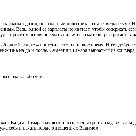
 скромный доход, она главный добытчик в семье, ведь ее муж Н
нных. Ведь, одной ее зарплаты не хватает, чтобы содержать се
р – просит учителя передать письмо его матери, растроганная ж
б одной услуге – приютить его на первое время. И тут доброе 
 её жизнь на до и после. Сумеет ли Тамара выбраться из кошмара
.
елом сюда к любимой.
ивает Вадим. Тамара смущенно пытается закрыть тему, ведь она д
мужа себя и начать новые отношения с Вадимом.