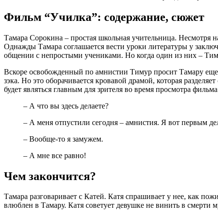
Фильм “Училка”: содержание, сюжет
Тамара Сорокина – простая школьная учительница. Несмотря на
Однажды Тамара соглашается вести уроки литературы у заключе
общении с непростыми учениками. Но когда один из них – Тиму
Вскоре освобожденный по амнистии Тимур просит Тамару еще о
зэка. Но это оборачивается кровавой драмой, которая разделяет
будет являться главным для зрителя во время просмотра фильма
– А что вы здесь делаете?
– А меня отпустили сегодня – амнистия. Я вот первым д
– Вообще-то я замужем.
– А мне все равно!
Чем закончится?
Тамара разговаривает с Катей. Катя спрашивает у нее, как пож
влюблен в Тамару. Катя советует девушке не винить в смерти 