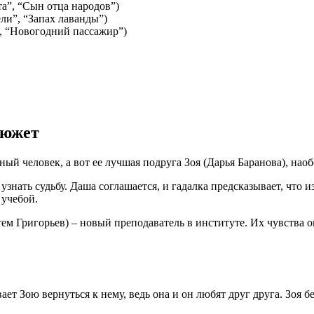
та”, “Сын отца народов”)
ли”, “Запах лаванды”)
”, “Новогодний пассажир”)
сюжет
й человек, а вот ее лучшая подруга Зоя (Дарья Баранова), наобо
узнать судьбу. Даша соглашается, и гадалка предсказывает, что 
 учебой.
ем Григорьев) – новый преподаватель в институте. Их чувства 
ет Зою вернуться к нему, ведь она и он любят друг друга. Зоя б