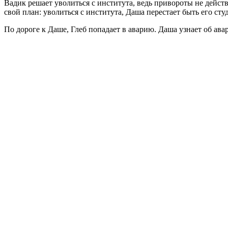
Вадик решает уволиться с института, ведь привороты не действ
свой план: уволиться с института, Даша перестает быть его сту
По дороге к Даше, Глеб попадает в аварию. Даша узнает об ава