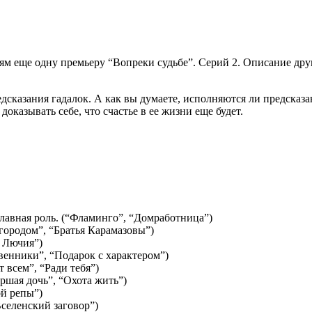
ям еще одну премьеру “Вопреки судьбе”. Серий 2. Описание дру
редсказания гадалок. А как вы думаете, исполняются ли предска
доказывать себе, что счастье в ее жизни еще будет.
лавная роль. (“Фламинго”, “Домработница”)
 городом”, “Братья Карамазовы”)
а Лючия”)
венники”, “Подарок с характером”)
 всем”, “Ради тебя”)
ршая дочь”, “Охота жить”)
й репы”)
Вселенский заговор”)