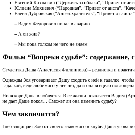
Евгений Казакевич (“Держись за облака”, “Привет от аис
Юлиана Михневич (“Народная”, “Привет от аиста”, “Каче
Елена Дубровская (“Ангел-хранитель”, “Привет от аиста
– Вадим Федорович попал в аварию.
– А он жив?
– Мы пока толком не чего не знаем.
Фильм “Вопреки судьбе”: содержание, 
Студентка Даша (Анастасия Филиппова) – реалистка и практичны
Однажды Зоя уговаривает Дашу сходить с ней к гадалке, чтобы 
гадалкой, ведь любимого у нее нет, да и она всецело поглощена
Но вскоре Даша влюбляется. В ее жизни появляется Вадим (Арт
не дает Даше покоя… Сможет ли она изменить судьбу?
Чем закончится?
Глеб защищает Зою от своего знакомого в клубе. Даша уговарива