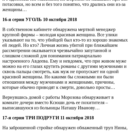
потасовки, но всем и без того понятно, что дрались они из-за
женщины…
16-я серия УГОЛЬ 10 октября 2018
В собственном кабинете обнаружена мертвой менеджер
крупной фирмы – молодая красивая женщина. Все улики
указывают на то, что убийцей был кто-то из хорошо знакомых
ей людей. Но кто? Личная жизнь убитой при ближайшем
рассмотрении оказывается чрезвычайно запутанной и
слишком сложной для понимания патриархально
настроенного Авдеева. Ему и невдомек, что при живом муже
можно на его глазах крутить романы с другими мужчинами и
сквозь пальцы смотреть, как муж не пропускает ни одной
красивой женщины. Но какими бы сложными ни были
отношения между мужчинами и женщинами, причины,
которые обычно приводят к смерти, довольно просты…
Вернувшись домой с работы Морозова обнаруживает в
комнате дочери вместо Ксюши дочь ее похитителя –
выписавшуюся из больницы Наташу Иванову…
17-я серия ТРИ ПОДРУГИ 11 октября 2018
На заброшенной стройке обнаружен обнаженный труп Нины,