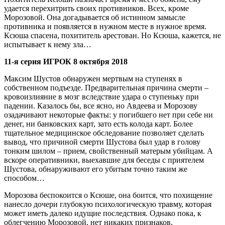
удается перехитрить своих противников. Всех, кроме
Морозовой. Она догадывается об истинном замысле
противника и появляется в нужном месте в нужное время.
Ксюша спасена, похититель арестован. Но Ксюша, кажется, не
испытывает к нему зла…
11-я серия ИГРОК 8 октября 2018
Максим Шустов обнаружен мертвым на ступенях в
собственном подъезде. Предварительная причина смерти –
кровоизлияние в мозг вследствие удара о ступеньку при
падении. Казалось бы, все ясно, но Авдеева и Морозову
озадачивают некоторые факты: у погибшего нет при себе ни
денег, ни банковских карт, зато есть колода карт. Более
тщательное медицинское обследование позволяет сделать
вывод, что причиной смерти Шустова был удар в голову
тонким шилом – прием, свойственный матерым убийцам. А
вскоре оперативники, выехавшие для беседы с приятелем
Шустова, обнаруживают его убитым точно таким же
способом…
Морозова беспокоится о Ксюше, она боится, что похищение
нанесло дочери глубокую психологическую травму, которая
может иметь далеко идущие последствия. Однако пока, к
облегчению Морозовой, нет никаких признаков,