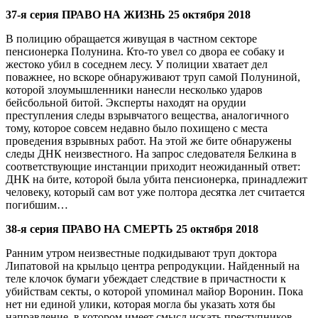
37-я серия ПРАВО НА ЖИЗНЬ 25 октября 2018
В полицию обращается живущая в частном секторе
пенсионерка Полунина. Кто-то увел со двора ее собаку и
жестоко убил в соседнем лесу. У полиции хватает дел
поважнее, но вскоре обнаруживают труп самой Полуниной,
которой злоумышленники нанесли несколько ударов
бейсбольной битой. Эксперты находят на орудии
преступления следы взрывчатого вещества, аналогичного
тому, которое совсем недавно было похищено с места
проведения взрывных работ. На этой же бите обнаружены
следы ДНК неизвестного. На запрос следователя Белкина в
соответствующие инстанции приходит неожиданный ответ:
ДНК на бите, которой была убита пенсионерка, принадлежит
человеку, который сам вот уже полтора десятка лет считается
погибшим…
38-я серия ПРАВО НА СМЕРТЬ 25 октября 2018
Ранним утром неизвестные подкидывают труп доктора
Липатовой на крыльцо центра репродукции. Найденный на
теле клочок бумаги убеждает следствие в причастности к
убийствам секты, о которой упоминал майор Воронин. Пока
нет ни единой улики, которая могла бы указать хотя бы
направление, в котором имеет смысл искать преступников.