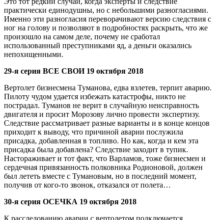
Это тот редкий случай, когда эксперты и следствие
практически единодушны, но с небольшими разногласиями.
Именно эти разногласия переворачивают версию следствия с
ног на голову и позволяют в подробностях раскрыть, что же
произошло на самом деле, почему не сработал
использованный преступниками яд, а деньги оказались
непохищенными.
29-я серия ВСЕ СВОИ 19 октября 2018
Вертолет бизнесмена Туманова, едва взлетев, терпит аварию.
Пилоту чудом удается избежать катастрофы, никто не
пострадал. Туманов не верит в случайную неисправность
двигателя и просит Морозову лично провести экспертизу.
Следствие рассматривает разные варианты и в конце концов
приходит к выводу, что причиной аварии послужила
присадка, добавленная в топливо. Но как, когда и кем эта
присадка была добавлена? Следствие заходит в тупик.
Настораживает и тот факт, что Варламов, тоже бизнесмен и
сердечная привязанность полковника Родионовой, должен
был лететь вместе с Тумановым, но в последний момент,
получив от кого-то звонок, отказался от полета…
30-я серия ОСЕЧКА 19 октября 2018
К расследованию аварии с вертолетом подключается