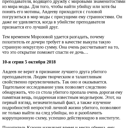
преподавателя, водящего дружбу с мировыми знаменитостями
из мира моды. Для того, чтобы найти убийцу или хотя бы
понять его мотивы, Авдееву приходится с головой
погрузиться в мир моды с присущими ему странностями. Он
даже не удивляется, когда в убийстве преподавателя
признается его лучший друг.
Тем временем Морозовой удается разгадать, почему
похититель ее дочери требует в качестве выкупа такую
странную некруглую сумму. Она очень рассчитывает на то,
что это открытие поможет спасти ее дочь…
10-я серия 5 октября 2018
Авдеев не верит в признание лучшего друга убитого
преподавателя. Людям творческим и талантливым
свойственно преувеличивать. Так оно и оказывается.
Тщательное исследование улик позволяет следствию
обнаружить, что со стола убитого пропала очень дорогая ему
памятная вещь, подаренная известным модельером. Этот, на
первый взгляд, незначительный факт, а также изучение
подробностей непростой личной жизни убитого, позволяют
не только выйти на след убийцы, но и разоблачить
коррупционную схему, успешно действующую в институте.
Похититель Ксюши назначает время и место обмена, ему