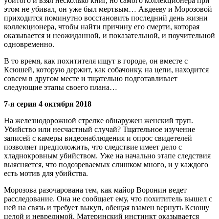
убитого и взял несколько книг, но самого коллекционера при
этом не убивал, он уже был мертвым… Авдееву и Морозовой
приходится поминутно восстановить последний день жизни
коллекционера, чтобы найти причину его смерти, которая
оказывается и неожиданной, и показательной, и поучительной
одновременно.
В то время, как похитителя ищут в городе, он вместе с
Ксюшей, которую держит, как собачонку, на цепи, находится
совсем в другом месте и тщательно подготавливает
следующие этапы своего плана…
7-я серия 4 октября 2018
На железнодорожной стрелке обнаружен женский труп.
Убийство или несчастный случай? Тщательное изучение
записей с камеры видеонаблюдения и опрос свидетелей
позволяет предположить, что следствие имеет дело с
хладнокровным убийством. Уже на начально этапе следствия
выясняется, что подозреваемых слишком много, и у каждого
есть мотив для убийства.
Морозова разочарована тем, как майор Воронин ведет
расследование. Она не сообщает ему, что похититель вышел с
ней на связь и требует выкуп, обещая взамен вернуть Ксюшу
целой и невредимой. Материнский инстинкт оказывается