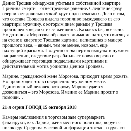
Денис Трошев обнаружен убитым в собственной квартире.
Причина смерти – огнестрельное ранение. Следствие сразу
очерчивает довольно узкий круг подозреваемых. Дело в том,
что соседка Трошева видела торопливо выходящего из его
квартиры мужчину, с которым днем раньше у Трошева
произошел конфликт из-за женщины. Казалось бы, все ясно.
Но дотошная Морозова обращает внимание на то, что висящая
на стене в квартире Трошева картина, написанная в манере
прошлого века, – явный, тем не менее, новодел, еще
пахнущий красками. Получив от экспертов импульс в нужном
направлении, следствие разрабатывает новую версию и
обнаруживает торговцев поддельными картинами и
действительный мотив убийства Дениса Трошева.
Марине, гражданской жене Морозова, приходит время рожать.
Но происходит это в совершенно неурочном месте.
Единственный человек, которому Марине удается
дозвониться – это Морозова. Именно ее Марина просит о
помощи…
21-я серия ГОЛОД 15 октября 2018
Камеры наблюдения в торговом зале супермаркета
фиксируют, как Лариса, жена местного политика, ворует с
полок еду. Средства массовой информации тотчас раздувают