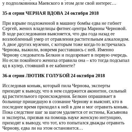
у подполковника Маевского в этом деле свой интерес…
35-я серия ЧЕРНАЯ ВДОВА 24 октября 2018
При взрыве подложенной в машину бомбы едва не гибнет
Сергей, жених владелицы фитнес-центра Марины Черновой.
В ходе расследования выясняется, что два года назад ее
возлюбленный умер от отравления растительным алкалоидом.
А двое других мужчин, с которым тоже когда-то встречалась
Чернова, выжили, вовремя расставшись с ней. Именно
Чернову следователь Белкин и подозревает в первую очередь.
Но если покойного жениха отравила она – кто тогда подсыпал
яд в кулер, стоявший в ее кабинете?
36-я серия ЛЮТИК ГОЛУБОЙ 24 октября 2018
Исследовав коньяк, который пила Чернова, эксперты
приходят к выводу, что в нем содержится аконитин, сильный
яд растительного происхождения. Белкин опрашивает в
больнице пришедшую в сознание Чернову и выяснят, кто в
последнее время приходил к ней в дом и мог отравить коньяк.
Пока следствие шаг за шагом удаляется от истины, Касьянова
и эксперты, призвав на помощь науке женскую интуицию,
приходят к выводу, что тот, кто попытался дважды отравить
Чернову, едва ли на этом остановится…