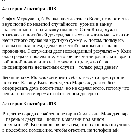
4-я серия 2 октября 2018
Софья Меркулова, бабушка шестилетнего Коли, не верит, что
внук погиб по нелепой случайности, уронив в ванну
включенный на подзарядку планшет. Отец Коли, муж ее
трагически погибшей дочери, застраховал жизнь мальчика от
несчастного случая на крупную сумму. А потом, пользуясь
своим положением, сделал все, чтобы вскрытие сына не
проводили. Эксгумация дает неожиданный результат – у Коли
было редкое заболевание, которое не смогли распознать врачи
районной поликлиники. Но зачем отцу нужно было
инсценировать несчастный случай – только ради денег?
Бывший муж Морозовой винит себя в том, что преступник
похитил Ксюшу. Выясняется, что Морозов должен был
оперировать дочь похитителя, но не сделал этого, потому что
решил провести время с собственной дочерью…
5-я серия 3 октября 2018
В центре города ограблен ювелирный магазин. Молодая пара
– парень и девушка – вошли в магазин под видом
покупателей. Воспользовавшись тем, что охранник отлучился
в подсобное помещение, чтобы ответить на телефонный