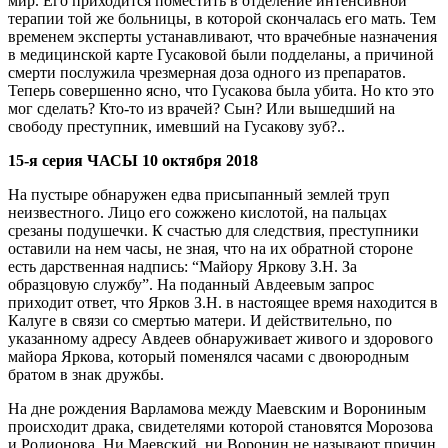
мир. Его приходится поместить в отделение интенсивной
терапии той же больницы, в которой скончалась его мать. Тем
временем эксперты устанавливают, что врачебные назначения
в медицинской карте Гусаковой были подделаны, а причиной
смерти послужила чрезмерная доза одного из препаратов.
Теперь совершенно ясно, что Гусакова была убита. Но кто это
мог сделать? Кто-то из врачей? Сын? Или вышедший на
свободу преступник, имевший на Гусакову зуб?..
15-я серия ЧАСЫ 10 октября 2018
На пустыре обнаружен едва присыпанный землей труп
неизвестного. Лицо его сожжено кислотой, на пальцах
срезаны подушечки. К счастью для следствия, преступники
оставили на нем часы, не зная, что на их обратной стороне
есть дарственная надпись: “Майору Яркову З.Н. За
образцовую службу”. На поданный Авдеевым запрос
приходит ответ, что Ярков З.Н. в настоящее время находится в
Калуге в связи со смертью матери. И действительно, по
указанному адресу Авдеев обнаруживает живого и здорового
майора Яркова, который поменялся часами с двоюродным
братом в знак дружбы.
На дне рождения Варламова между Маевским и Ворониным
происходит драка, свидетелями которой становятся Морозова
и Родионова. Ни Маевский, ни Воронин не называют причин