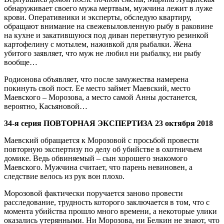
обнаруживает своего мужа мертвым, мужчина лежит в луже
крови. Оперативники и эксперты, обследую квартиру,
обращают внимание на свежевыловленную рыбу в раковине
на кухне и закатившуюся под диван перетянутую резинкой
картофелину с мотылем, наживкой для рыбалки. Жена
убитого заявляет, что муж не любил ни рыбалку, ни рыбу
вообще…
Родионова объявляет, что после замужества намерена
покинуть свой пост. Ее место займет Маевский, место
Маевского – Морозова, а место самой Анны достанется,
вероятно, Касьяновой…
34-я серия ПОВТОРНАЯ ЭКСПЕРТИЗА 23 октября 2018
Маевский обращается к Морозовой с просьбой провести
повторную экспертизу по делу об убийстве в охотничьем
домике. Ведь обвиняемый – сын хорошего знакомого
Маевского. Мужчина считает, что парень невиновен, а
следствие велось из рук вон плохо.
Морозовой фактически поручается заново провести
расследование, трудность которого заключается в том, что с
момента убийства прошло много времени, а некоторые улики
оказались утерянными. Ни Морозова, ни Белкин не знают, что