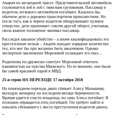
Авария на загородной трассе. Представительский автомобиль
сталкивается лоб в лоб с тяжелым грузовиком. Пассажир и
водитель легкового автомобиля погибают. Казалось бы,
обычное дело о дорожно-транспортном происшествии. Но
после того, как в черепе водителя обнаруживают пулевое
отверстие, дело принимает совсем другой оборот, учитывая,
сколь важное положение занимал пассажир.
Расследуя заказное убийство – а иначе квалифицировать это
преступление нельзя – Авдеев находит изрядное количество
тех, кто мог бы при желании быть заказчиком. Однако
экспертное заключение Морозовой охлаждает его пыл…
Родионова по-дружески советует Морозовой ответить
взаимностью на чувства Маевского. По ее мнению, они были
бы самой красивой парой в МВД.
25-я серия НА ПЕРЕХОДЕ 17 октября 2018
На пешеходном переходе джип сбивает Алису Малышеву,
молодую женщину на последнем месяце беременности.
Врачам удается спасти младенца, но сама Алиса погибает. В
полицию обращается отец погибшей. Он требует найти и
наказать сбежавшего с места преступления водителя джипа.