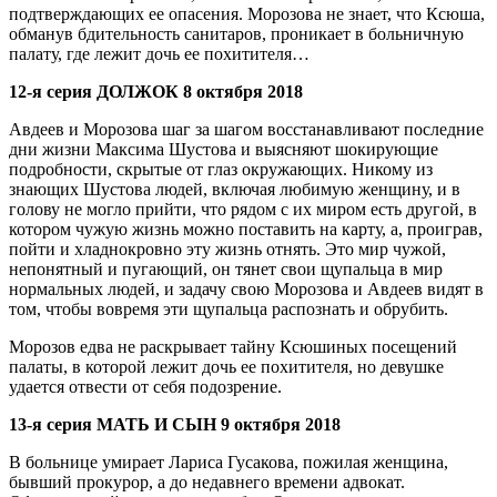
подтверждающих ее опасения. Морозова не знает, что Ксюша,
обманув бдительность санитаров, проникает в больничную
палату, где лежит дочь ее похитителя…
12-я серия ДОЛЖОК 8 октября 2018
Авдеев и Морозова шаг за шагом восстанавливают последние
дни жизни Максима Шустова и выясняют шокирующие
подробности, скрытые от глаз окружающих. Никому из
знающих Шустова людей, включая любимую женщину, и в
голову не могло прийти, что рядом с их миром есть другой, в
котором чужую жизнь можно поставить на карту, а, проиграв,
пойти и хладнокровно эту жизнь отнять. Это мир чужой,
непонятный и пугающий, он тянет свои щупальца в мир
нормальных людей, и задачу свою Морозова и Авдеев видят в
том, чтобы вовремя эти щупальца распознать и обрубить.
Морозов едва не раскрывает тайну Ксюшиных посещений
палаты, в которой лежит дочь ее похитителя, но девушке
удается отвести от себя подозрение.
13-я серия МАТЬ И СЫН 9 октября 2018
В больнице умирает Лариса Гусакова, пожилая женщина,
бывший прокурор, а до недавнего времени адвокат.