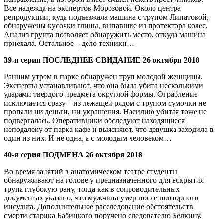
Все надежда на экспертов Морозовой. Около центра
репродукции, куда подъезжала машина с трупом Липатовой,
обнаружены кусочки глины, выпавшие из протектора колес.
Анализ грунта позволяет обнаружить место, откуда машина
приехала. Остальное – дело техники…
39-я серия ПОСЛЕДНЕЕ СВИДАНИЕ 26 октября 2018
Ранним утром в парке обнаружен труп молодой женщины.
Эксперты устанавливают, что она была убита несколькими
ударами твердого предмета округлой формы. Ограбление
исключается сразу – из лежащей рядом с трупом сумочки не
пропали ни деньги, ни украшения. Насилию убитая тоже не
подвергалась. Оперативники обследуют находящиеся
неподалеку от парка кафе и выясняют, что девушка заходила в
один из них. И не одна, а с молодым человеком…
40-я серия ПОДМЕНА 26 октября 2018
Во время занятий в анатомическом театре студенты
обнаруживают на голове у предназначенного для вскрытия
трупа глубокую рану, тогда как в сопроводительных
документах указано, что мужчина умер после повторного
инсульта. Дополнительное расследование обстоятельств
смерти старика Бабицкого поручено следователю Белкину,