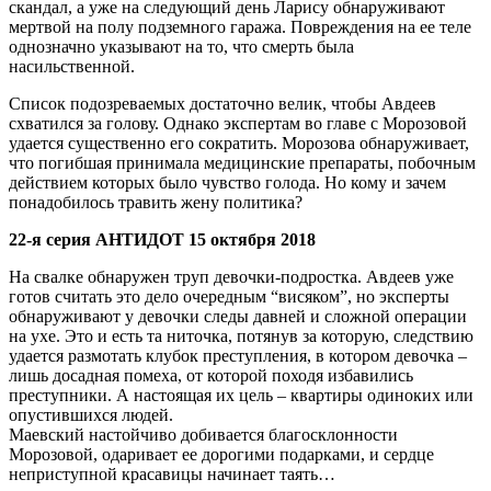
скандал, а уже на следующий день Ларису обнаруживают
мертвой на полу подземного гаража. Повреждения на ее теле
однозначно указывают на то, что смерть была
насильственной.
Список подозреваемых достаточно велик, чтобы Авдеев
схватился за голову. Однако экспертам во главе с Морозовой
удается существенно его сократить. Морозова обнаруживает,
что погибшая принимала медицинские препараты, побочным
действием которых было чувство голода. Но кому и зачем
понадобилось травить жену политика?
22-я серия АНТИДОТ 15 октября 2018
На свалке обнаружен труп девочки-подростка. Авдеев уже
готов считать это дело очередным “висяком”, но эксперты
обнаруживают у девочки следы давней и сложной операции
на ухе. Это и есть та ниточка, потянув за которую, следствию
удается размотать клубок преступления, в котором девочка –
лишь досадная помеха, от которой походя избавились
преступники. А настоящая их цель – квартиры одиноких или
опустившихся людей.
Маевский настойчиво добивается благосклонности
Морозовой, одаривает ее дорогими подарками, и сердце
неприступной красавицы начинает таять…