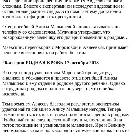
Расследование происшествия не кажется Авдееву слишком
сложным. Вместе с экспертами он исследует видеозаписи и
оставленные джипом следы. Это помогает ему достаточно
точно идентифицировать преступника.
Отец погибшей Алисы Малышевой вновь связывается по
телефону со следователем. Мужчина утверждает, что
новорожденную малышку его дочери подменили в роддоме…
Маевский, переговорив с Морозовой и Авдеевым, принимает
решение восстановить на работе Белкина.
26-я серия РОДНАЯ КРОВЬ 17 октября 2018
Эксперты под руководством Морозовой проводят ряд
анализов и убеждаются в правоте отца погибшей Алисы
Малышевой: ему отдали в роддоме другого ребенка. Однако
сотрудники роддома в один голос уверяют, что ошибка
исключена.
Тем временем Авдееву благодаря результатам экспертизы
удается найти сбившего Алису Малышеву негодяя. Теперь
нужно понять, кто, как и зачем подменил младенца в роддоме.
Чтобы выйти на след преступной группы, поставившей на
поток похищение и усыновление младенцев, Ире и Белкину
необходимо сыграть роль молодой супружеской пары, стать на