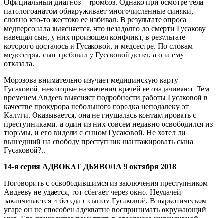
Официальный диагноз – тромбоз. Однако при осмотре тела
патологоанатом обнаруживает многочисленные синяки,
словно кто-то жестоко ее избивал. В результате опроса
медперсонала выясняется, что незадолго до смерти Гусакову
навещал сын, у них произошел конфликт, в результате
которого досталось и Гусаковой, и медсестре. По словам
медсестры, сын требовал у Гусаковой денег, а она ему
отказала.
Морозова внимательно изучает медицинскую карту
Гусаковой, некоторые назначения врачей ее озадачивают. Тем
временем Авдеев выясняет подробности работы Гусаковой в
качестве прокурора небольшого городка неподалеку от
Калуги. Оказывается, она не гнушалась контактировать с
преступниками, а один из них совсем недавно освободился из
тюрьмы, и его видели с сыном Гусаковой. Не хотел ли
вышедший на свободу преступник шантажировать сына
Гусаковой?..
14-я серия АДВОКАТ ДЬЯВОЛА 9 октября 2018
Поговорить с освободившимся из заключения преступником
Авдееву не удается, тот сбегает через окно. Неудачей
заканчивается и беседа с сыном Гусаковой. В наркотическом
угаре он не способен адекватно воспринимать окружающий