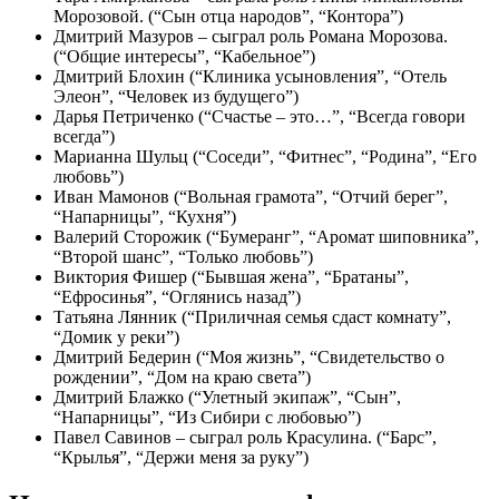
Морозовой. (“Сын отца народов”, “Контора”)
Дмитрий Мазуров – сыграл роль Романа Морозова.
(“Общие интересы”, “Кабельное”)
Дмитрий Блохин (“Клиника усыновления”, “Отель
Элеон”, “Человек из будущего”)
Дарья Петриченко (“Счастье – это…”, “Всегда говори
всегда”)
Марианна Шульц (“Соседи”, “Фитнес”, “Родина”, “Его
любовь”)
Иван Мамонов (“Вольная грамота”, “Отчий берег”,
“Напарницы”, “Кухня”)
Валерий Сторожик (“Бумеранг”, “Аромат шиповника”,
“Второй шанс”, “Только любовь”)
Виктория Фишер (“Бывшая жена”, “Братаны”,
“Ефросинья”, “Оглянись назад”)
Татьяна Лянник (“Приличная семья сдаст комнату”,
“Домик у реки”)
Дмитрий Бедерин (“Моя жизнь”, “Свидетельство о
рождении”, “Дом на краю света”)
Дмитрий Блажко (“Улетный экипаж”, “Сын”,
“Напарницы”, “Из Сибири с любовью”)
Павел Савинов – сыграл роль Красулина. (“Барс”,
“Крылья”, “Держи меня за руку”)