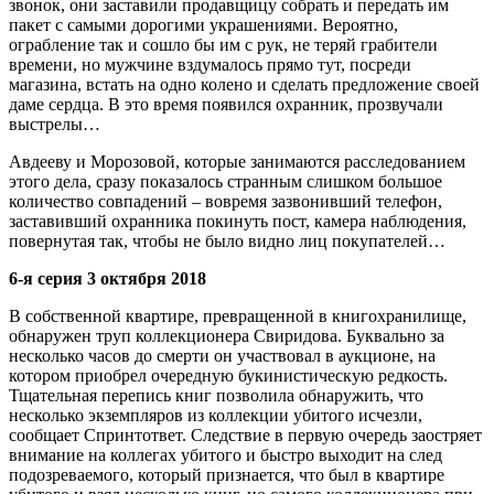
звонок, они заставили продавщицу собрать и передать им
пакет с самыми дорогими украшениями. Вероятно,
ограбление так и сошло бы им с рук, не теряй грабители
времени, но мужчине вздумалось прямо тут, посреди
магазина, встать на одно колено и сделать предложение своей
даме сердца. В это время появился охранник, прозвучали
выстрелы…
Авдееву и Морозовой, которые занимаются расследованием
этого дела, сразу показалось странным слишком большое
количество совпадений – вовремя зазвонивший телефон,
заставивший охранника покинуть пост, камера наблюдения,
повернутая так, чтобы не было видно лиц покупателей…
6-я серия 3 октября 2018
В собственной квартире, превращенной в книгохранилище,
обнаружен труп коллекционера Свиридова. Буквально за
несколько часов до смерти он участвовал в аукционе, на
котором приобрел очередную букинистическую редкость.
Тщательная перепись книг позволила обнаружить, что
несколько экземпляров из коллекции убитого исчезли,
сообщает Спринтответ. Следствие в первую очередь заостряет
внимание на коллегах убитого и быстро выходит на след
подозреваемого, который признается, что был в квартире