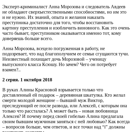
Эксперт-криминалист Анна Морозова и следователь Авдеев
не обладают сверхъестественными способностями, но им это
и не нужно. Их знаний, опыта и желания наказать
преступника достаточно для того, чтобы восстановить
картину преступления и изобличить виновного. Как это очень
часто бывает, преступником оказывается именно тот, кому
доверяешь больше всего.
Анна Морозова, всецело погруженная в работу, не
подозревает, что над благополучием ее семьи сгущаются тучи.
Неизвестный похищает дочь Морозовой – ученицу
выпускного класса Ксюшу. Но зачем? Чего он потребует
взамен?..
2 серия. 1 октября 2018
В руках Алины Красновой взрывается только что
доставленный ей подарок – деревянная шкатулка. Кто желал
смерти молодой женщине – бывший муж Виктор,
преследующий ее после развода, или Алексей, с которым она
только что рассталась? А может быть – новая любовница
Алексея? И почему перед своей гибелью Алина предлагала
своим бывшим мужчинам заняться с ней любовью? Как всегда
– вопросов больше, чем ответов, и все точки над “i” должны