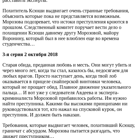
расставить эксперты.
Похититель Ксюши выдвигает очень странные требования,
объяснить которые пока не представляется возможным.
Морозова подозревает, что истоки преступления кроются в
прошлом. Следственный комитет поручает вести дело о
похищении Ксюши давнему другу Морозовой, майору
Воронину, который был в нее влюблен еще во времена
студенчества…
3-я серия 2 октября 2018
Старая обида, преданная любовь и месть. Они могут убить и
через много лет, когда ты стал, казалось бы, недосягаем для
любых врагов. Просто наступает день, когда твой лоб
оказывается в прицеле снайперской винтовки человека,
который не прощает обид. Плавное движение указательного
пальца… И вот уже у следователя Авдеева и эксперта-
криминалиста Морозовой прибавилось работы. Им нужно
найти преступника. Какими бы высокими принципами ни
руководствовался тот, кто нажал на спусковой курок, он
преступник. И должен быть наказан.
Требования, которые выдвигает человек, похитивший Ксюшу,
граничат с абсурдом. Морозова пытается разгадать, что
движет преступником…