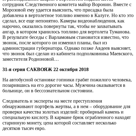
сотрудник Следственного комитета майор Воронин. Вместе с
Морозовой ему удается выяснить, что присадка была
добавлена в вертолетное топливо именно в Калуге. Но кто это
сделал, все еще непонятно. Камеры видеонаблюдения, как
нарочно, оказались повернуты так, чтобы не захватывать
ангар, в котором хранилось топливо для вертолета Туманова.
В результате беседы с Варламовым становится известно, что
звонок, после которого он изменил планы, был из
администрации губернатора. Однако позже Авдеев выясняет,
что звонок был сделан из кабинета подполковника Маевского,
заместителя Родионовой…
31-я серия САКВОЯЖ 22 октября 2018
На автобусной остановке гопники грабят пожилого человека,
позарившись на его дорогие часы. Мужчина оказывается в
больнице, он в бессознательном состоянии.
Следователь и эксперты на месте преступления
обнаруживают портфель жертвы, а в нем – оборудование для
проверки качества золотых изделий: пробирный камень и
специальную кислоту. В кармане брюк ограбленного находят
старинную монету, цена которой составляет несколько
десятков тысяч евро.