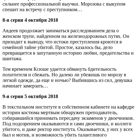
сильнее профессиональной выучки. Морозова с выкупом
спешит на встречу с преступником…
8-я серия 4 октября 2018
Авдеев продолжает заниматься расследованием дела о
женском трупе, найденном на железнодорожных путях. Он
приходит к выводу, что истоки преступления кроются в
семейной тайне убитой. Простое, казалось бы, дело
превращается в запутанную историю любви, предательства и
шантажа.
Тем временем Ксюше удается обмануть бдительность
похитителя и сбежать. Но далеко ли убежишь по морозу в
легкой одежде, да еще и ночью? Выбившись из сил, девушка
начинает замерзать…
9-я серия 5 октября 2018
В текстильном институте в собственном кабинете на кафедре
истории костюма мертвым обнаружен преподаватель,
собиравшийся принимать пересдачу экзаменов у двоечников.
Под подозрением оказываются и сами двоечники, и коллеги
убитого, и даже ректор института. Оказывается, у них у всех
был и мотив, и возможность убить талантливого