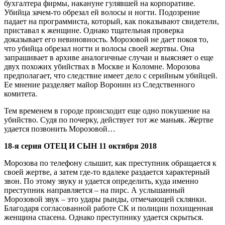
бухгалтера фирмы, накануне гулявшей на корпоративе.
Убийца зачем-то обрезал ей волосы и ногти. Подозрение
падает на программиста, который, как показывают свидетели,
приставал к женщине. Однако тщательная проверка
доказывает его невиновность. Морозовой не дает покоя то,
что убийца обрезал ногти и волосы своей жертвы. Она
запрашивает в архиве аналогичные случаи и выясняет о еще
двух похожих убийствах в Москве и Коломне. Морозова
предполагает, что следствие имеет дело с серийным убийцей.
Ее мнение разделяет майор Воронин из Следственного
комитета.
Тем временем в городе происходит еще одно покушение на
убийство. Судя по почерку, действует тот же маньяк. Жертве
удается позвонить Морозовой…
18-я серия ОТЕЦ И СЫН 11 октября 2018
Морозова по телефону слышит, как преступник обращается к
своей жертве, а затем где-то вдалеке раздается характерный
звон. По этому звуку и удается определить, куда именно
преступник направляется – на пирс. А услышанный
Морозовой звук – это удары рынды, отмечающей склянки.
Благодаря согласованной работе СК и полиции похищенная
женщина спасена. Однако преступнику удается скрыться.