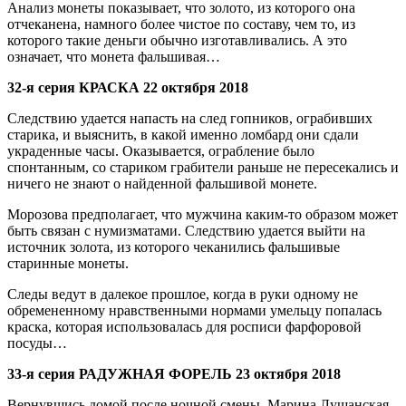
Анализ монеты показывает, что золото, из которого она
отчеканена, намного более чистое по составу, чем то, из
которого такие деньги обычно изготавливались. А это
означает, что монета фальшивая…
32-я серия КРАСКА 22 октября 2018
Следствию удается напасть на след гопников, ограбивших
старика, и выяснить, в какой именно ломбард они сдали
украденные часы. Оказывается, ограбление было
спонтанным, со стариком грабители раньше не пересекались и
ничего не знают о найденной фальшивой монете.
Морозова предполагает, что мужчина каким-то образом может
быть связан с нумизматами. Следствию удается выйти на
источник золота, из которого чеканились фальшивые
старинные монеты.
Следы ведут в далекое прошлое, когда в руки одному не
обремененному нравственными нормами умельцу попалась
краска, которая использовалась для росписи фарфоровой
посуды…
33-я серия РАДУЖНАЯ ФОРЕЛЬ 23 октября 2018
Вернувшись домой после ночной смены, Марина Лущанская