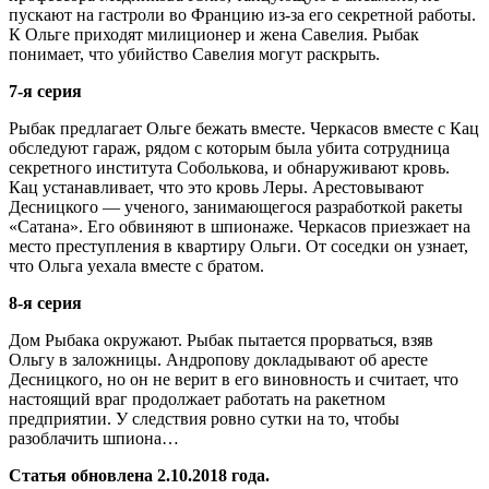
пускают на гастроли во Францию из-за его секретной работы.
К Ольге приходят милиционер и жена Савелия. Рыбак
понимает, что убийство Савелия могут раскрыть.
7-я серия
Рыбак предлагает Ольге бежать вместе. Черкасов вместе с Кац
обследуют гараж, рядом с которым была убита сотрудница
секретного института Соболькова, и обнаруживают кровь.
Кац устанавливает, что это кровь Леры. Арестовывают
Десницкого — ученого, занимающегося разработкой ракеты
«Сатана». Его обвиняют в шпионаже. Черкасов приезжает на
место преступления в квартиру Ольги. От соседки он узнает,
что Ольга уехала вместе с братом.
8-я серия
Дом Рыбака окружают. Рыбак пытается прорваться, взяв
Ольгу в заложницы. Андропову докладывают об аресте
Десницкого, но он не верит в его виновность и считает, что
настоящий враг продолжает работать на ракетном
предприятии. У следствия ровно сутки на то, чтобы
разоблачить шпиона…
Статья обновлена 2.10.2018 года.