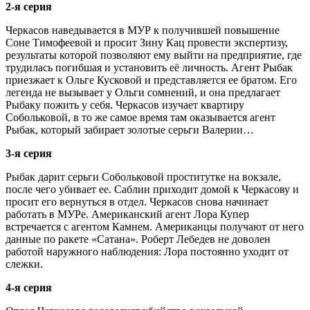
2-я серия
Черкасов наведывается в МУР к получившей повышение
Соне Тимофеевой и просит Зину Кац провести экспертизу,
результаты которой позволяют ему выйти на предприятие, где
трудилась погибшая и установить её личность. Агент Рыбак
приезжает к Ольге Кусковой и представляется ее братом. Его
легенда не вызывает у Ольги сомнений, и она предлагает
Рыбаку пожить у себя. Черкасов изучает квартиру
Собольковой, в то же самое время там оказывается агент
Рыбак, который забирает золотые серьги Валерии…
3-я серия
Рыбак дарит серьги Собольковой проститутке на вокзале,
после чего убивает ее. Саблин приходит домой к Черкасову и
просит его вернуться в отдел. Черкасов снова начинает
работать в МУРе. Американский агент Лора Купер
встречается с агентом Камнем. Американцы получают от него
данные по ракете «Сатана». Роберт Лебедев не доволен
работой наружного наблюдения: Лора постоянно уходит от
слежки.
4-я серия