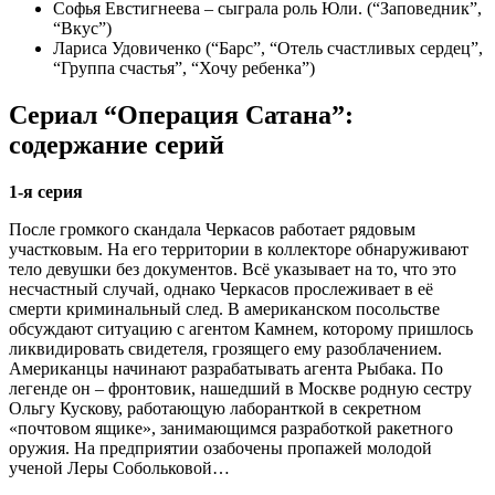
Софья Евстигнеева – сыграла роль Юли. (“Заповедник”,
“Вкус”)
Лариса Удовиченко (“Барс”, “Отель счастливых сердец”,
“Группа счастья”, “Хочу ребенка”)
Сериал “Операция Сатана”:
содержание серий
1-я серия
После громкого скандала Черкасов работает рядовым
участковым. На его территории в коллекторе обнаруживают
тело девушки без документов. Всё указывает на то, что это
несчастный случай, однако Черкасов прослеживает в её
смерти криминальный след. В американском посольстве
обсуждают ситуацию с агентом Камнем, которому пришлось
ликвидировать свидетеля, грозящего ему разоблачением.
Американцы начинают разрабатывать агента Рыбака. По
легенде он – фронтовик, нашедший в Москве родную сестру
Ольгу Кускову, работающую лаборанткой в секретном
«почтовом ящике», занимающимся разработкой ракетного
оружия. На предприятии озабочены пропажей молодой
ученой Леры Собольковой…