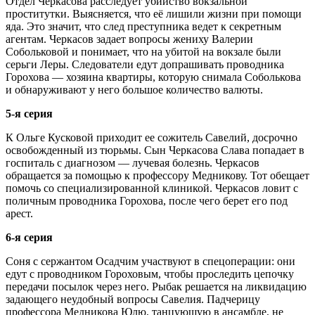
Отдел Черкасова расследует убийство вокзальной
проститутки. Выясняется, что её лишили жизни при помощи
яда. Это значит, что след преступника ведет к секретным
агентам. Черкасов задает вопросы жениху Валерии
Собольковой и понимает, что на убитой на вокзале были
серьги Леры. Следователи едут допрашивать проводника
Горохова — хозяина квартиры, которую снимала Соболькова
и обнаруживают у него большое количество валюты.
5-я серия
К Ольге Кусковой приходит ее сожитель Савелий, досрочно
освобожденный из тюрьмы. Сын Черкасова Слава попадает в
госпиталь с диагнозом — лучевая болезнь. Черкасов
обращается за помощью к профессору Медникову. Тот обещает
помочь со специализированной клиникой. Черкасов ловит с
поличным проводника Горохова, после чего берет его под
арест.
6-я серия
Соня с сержантом Осадчим участвуют в спецоперации: они
едут с проводником Гороховым, чтобы проследить цепочку
передачи посылок через него. Рыбак решается на ликвидацию
задающего неудобный вопросы Савелия. Падчерицу
профессора Медникова Юлю, танцующую в ансамбле, не