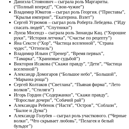
Даниэла Стоянович – сыграла роль Маргариты.
(“Полный вперед!”, “Свои-чужие”)
Владимир Юматов – сыграл роль Георгия. (“Приставы”,
“Крылья империи”, “Екатерина. Взлет”)
Сергей Угрюмов – сыграл роль Роберта Лебедева. (“Иду
спасать людей”, “Спутники”)
Луиза Мосендз – сыграла роль Зинаиды Кац. (“Хорошие
руки”, “История летчика”, “Счастье по рецепту”)
Яна Сексте (“Хор”, “Частица вселенной”, “Страна
чудес”, “Оттепель”)
Владимир Ильин (“Тренер”, “Время первых”,
“Тамарка”, “Хранимые судьбой”)
Виктория Исакова (“Скажи правду”, “Дети”, “Частица
вселенной”)
Александр Домогаров (“Большое небо”, “Большой”,
“Марьина роща”)
Сергей Колтаков (“Светлана”, “Пьяная фирма”, “Лето
волков”, “Стиляги”)
Игорь Гордин (“Содержанки”, “Скажи правду”,
“Взрослые дочери”, “Собачий рай”)
Александра Ребенок (“Настя”, “Остров”, “Соблазн”,
“Былое и Дума”)
Александр Голубев – сыграл роль участкового. (“Черные
волки”, “Что скрывает любовь”, “Пелагея и белый
бульдог”)