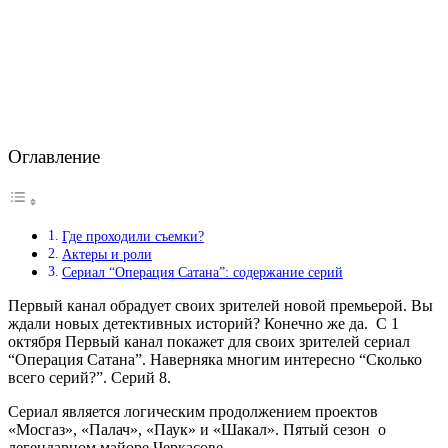
Оглавление
Где проходили съемки?
Актеры и роли
Сериал “Операция Сатана”: содержание серий
Первый канал обрадует своих зрителей новой премьерой. Вы
ждали новых детективных историй? Конечно же да. С 1
октября Первый канал покажет для своих зрителей сериал
“Операция Сатана”. Наверняка многим интересно “Сколько
всего серий?”. Серий 8.
Сериал является логическим продолжением проектов
«Мосгаз», «Палач», «Паук» и «Шакал». Пятый сезон о
легендарном майоре Черкасове.