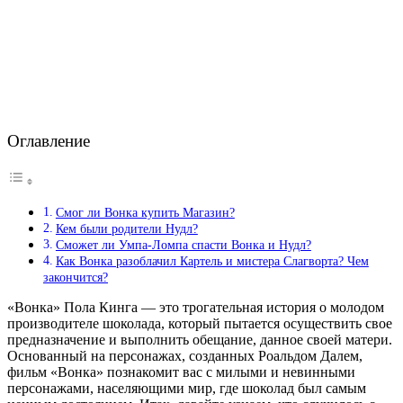
Оглавление
Смог ли Вонка купить Магазин?
Кем были родители Нудл?
Сможет ли Умпа-Ломпа спасти Вонка и Нудл?
Как Вонка разоблачил Картель и мистера Слагворта? Чем
закончится?
«Вонка» Пола Кинга — это трогательная история о молодом
производителе шоколада, который пытается осуществить свое
предназначение и выполнить обещание, данное своей матери.
Основанный на персонажах, созданных Роальдом Далем,
фильм «Вонка» познакомит вас с милыми и невинными
персонажами, населяющими мир, где шоколад был самым