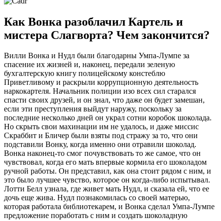
Как Вонка разоблачил Картель и
мистера Слагворта? Чем закончится?
Вилли Вонка и Нудл были благодарны Умпа-Лумпе за
спасение их жизней и, наконец, передали зеленую
бухгалтерскую книгу полицейскому констеблю
Приветливому и раскрыли коррупционную деятельность
наркокартеля. Начальник полиции изо всех сил старался
спасти своих друзей, и он знал, что даже он будет замешан,
если эти преступления выйдут наружу, поскольку за
последние несколько дней он украл сотни коробок шоколада.
Но скрыть свои махинации им не удалось, и даже миссис
Скраббит и Бличер были взяты под стражу за то, что они
подставили Вонку, когда именно они отравили шоколад.
Вонка наконец-то смог почувствовать то же самое, что он
чувствовал, когда его мать впервые кормила его шоколадом
ручной работы. Он представил, как она стоит рядом с ним, и
это было лучшее чувство, которое он когда-либо испытывал.
Лотти Белл узнала, где живет мать Нудл, и сказала ей, что ее
дочь еще жива. Нудл познакомилась со своей матерью,
которая работала библиотекарем, и Вонка сделал Умпа-Лумпе
предложение поработать с ним и создать шоколадную