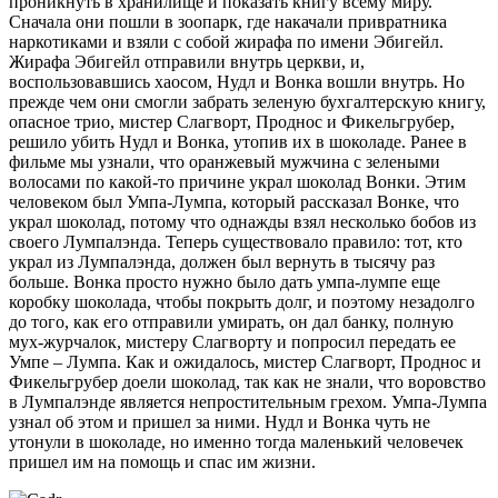
проникнуть в хранилище и показать книгу всему миру.
Сначала они пошли в зоопарк, где накачали привратника
наркотиками и взяли с собой жирафа по имени Эбигейл.
Жирафа Эбигейл отправили внутрь церкви, и,
воспользовавшись хаосом, Нудл и Вонка вошли внутрь. Но
прежде чем они смогли забрать зеленую бухгалтерскую книгу,
опасное трио, мистер Слагворт, Проднос и Фикельгрубер,
решило убить Нудл и Вонка, утопив их в шоколаде. Ранее в
фильме мы узнали, что оранжевый мужчина с зелеными
волосами по какой-то причине украл шоколад Вонки. Этим
человеком был Умпа-Лумпа, который рассказал Вонке, что
украл шоколад, потому что однажды взял несколько бобов из
своего Лумпалэнда. Теперь существовало правило: тот, кто
украл из Лумпалэнда, должен был вернуть в тысячу раз
больше. Вонка просто нужно было дать умпа-лумпе еще
коробку шоколада, чтобы покрыть долг, и поэтому незадолго
до того, как его отправили умирать, он дал банку, полную
мух-журчалок, мистеру Слагворту и попросил передать ее
Умпе – Лумпа. Как и ожидалось, мистер Слагворт, Проднос и
Фикельгрубер доели шоколад, так как не знали, что воровство
в Лумпалэнде является непростительным грехом. Умпа-Лумпа
узнал об этом и пришел за ними. Нудл и Вонка чуть не
утонули в шоколаде, но именно тогда маленький человечек
пришел им на помощь и спас им жизни.