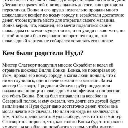
​​убегали из прачечной и возвращались до того, как проходила
перекличка. Вонка и его друзья нелегально продали много
шоколадных конфет по всему городу и заработали достаточно
денег, чтобы купить место для открытия своего магазина.
Вонка верил, что, наконец, его мечта поделиться своим
шоколадом со всеми осуществится, и он увидит свою мать, но
в этой истории был еще один поворот: очевидно, что
шоколадный картель не собирался оставлять его в покое.
Кем были родители Нудл?
Мистер Слагворт подкупил миссис Скраббит и велел ей
отравить шоколад Вилли Вонки. Вонка, не подозревая об
этом, продал его всему городу, а когда люди поняли, что с
ними случилось, они в гневе сожгли его магазин. Затем
мистер Слагворт, Проднос и Фикельгрубер подкупили
начальника полиции шоколадными конфетами и попросили
его убить Вонка. Вонка был отправлен на корабле на
Северный полюс, и ему сказали, что долги его друзей будут
выплачены и Нудл будет дано достаточно денег, чтобы она
могла начать все сначала. Но план никогда не заключался в
том, чтобы предоставить Нудл свободу; вместо этого мистер
Слагворт планировал, что, как только Вонка будет отправлен
умирать на корабле, он позаботится о том, чтобы миссис