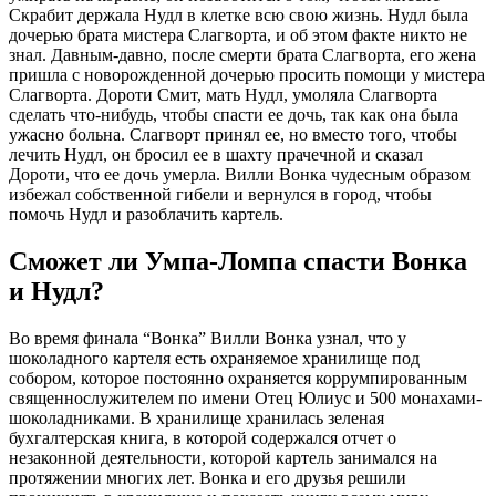
Скрабит держала Нудл в клетке всю свою жизнь. Нудл была
дочерью брата мистера Слагворта, и об этом факте никто не
знал. Давным-давно, после смерти брата Слагворта, его жена
пришла с новорожденной дочерью просить помощи у мистера
Слагворта. Дороти Смит, мать Нудл, умоляла Слагворта
сделать что-нибудь, чтобы спасти ее дочь, так как она была
ужасно больна. Слагворт принял ее, но вместо того, чтобы
лечить Нудл, он бросил ее в шахту прачечной и сказал
Дороти, что ее дочь умерла. Вилли Вонка чудесным образом
избежал собственной гибели и вернулся в город, чтобы
помочь Нудл и разоблачить картель.
Сможет ли Умпа-Ломпа спасти Вонка
и Нудл?
Во время финала “Вонка” Вилли Вонка узнал, что у
шоколадного картеля есть охраняемое хранилище под
собором, которое постоянно охраняется коррумпированным
священнослужителем по имени Отец Юлиус и 500 монахами-
шоколадниками. В хранилище хранилась зеленая
бухгалтерская книга, в которой содержался отчет о
незаконной деятельности, которой картель занимался на
протяжении многих лет. Вонка и его друзья решили