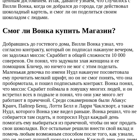
ценным достоянием. Итак, давайте узнаем, что случилось с
Вилли Вонка, когда он добрался до города, где действовал
шоколадный картель, и смог ли он поделиться своим
шоколадом с людьми.
Смог ли Вонка купить Магазин?
Добравшись до гостевого дома, Вилли Вонка узнал, что
согласно контракту, который он подписал накануне вечером,
он задолжал миссис Скраббит в общей сложности 10 000
соверенов. Он понял, что задумали злая женщина и ее
помощник Бличер, но ничего не мог с этим поделать.
Маленькая девочка по имени Нудл накануне посоветовала
ему прочитать мелкий шрифт, но он не смог понять, что она
пробормотала, и пошел подписывать контракт. Вонка понял,
что миссис Скрабит поймала в ловушку многих людей, и он
встретил всех в подвале и понял, что они уже много лет
работают в прачечной. Среди сокамерников были Абакус
Кранч, Пайпер Бенц, Лотти Белл и Ларри Чаклсворт, а также
Нудл, которого Вонка уже видел раньше. Вонка решил, что не
собирается там сидеть, и попросил Нудл каждый день
помогать ему выбираться из прачечной, чтобы он мог продать
свои шоколадки. Все остальные решили внести свой вклад и
помочь любым возможным способом после того, как узнали,
что он делает лучший шоколад в мире. Каждый день они днем