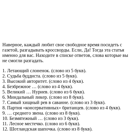
Наверное, каждый любит свое свободное время посидеть с
газетой, разгадывать кроссворды. Если, Да! Тогда эта статья
именно для вас. Находите в списке ответов, слова которые вы
не смогли разгадать.
1. Летающий слоненок. (слово из 5 букв).
2. Судьба буддиста. (слово из 5 букв).
3. Высокий авторитет. (слово из 4 букв).
4. Безбрежное … (слово из 4 букв).
5. Великий … Нуриев. (слово из 6 букв).
6. Миндальный ликер. (слово из 8 букв).
7. Самый хищный рев в саванне. (слово из 3 букв).
8. Партия «консервативных» британцев. (слово из 4 букв).
9. … среднего звена. (слово из 8 букв).
10. Безмятежный … (слово из 3 букв).
11. Лесное местечко. (слово из 6 букв).
12. Шотландская шапочка. (слово из 8 букв).