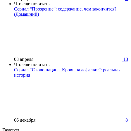
Что еще почитать
Сериал “Прозрение”: содержание, чем закончится?
(Домашний)
08 апреля
13
Что еще почитать
Сериал “Слово пацана. Кровь на асфальте”: реальная
история
06 декабря
8
Fastotvet