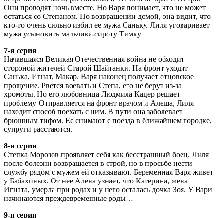
Они проводят ночь вместе. Но Варя понимает, что не может
остаться со Степаном. По возвращении домой, она видит, что
кто-то очень сильно избил ее мужа Саньку. Лиля уговаривает
мужа усыновить мальчика-сироту Тимку.
7-я серия
Начавшаяся Великая Отечественная война не обходит
стороной жителей Старой Шайтанки. На фронт уходят
Санька, Игнат, Макар. Варя наконец получает отцовское
прощение. Рвется воевать и Степа, его не берут из-за
хромоты. Но его любовница Людмила Кацер решает
проблему. Отправляется на фронт врачом и Алеша, Лиля
находит способ поехать с ним. В пути она заболевает
брюшным тифом. Ее снимают с поезда в ближайшем городке,
супруги расстаются.
8-я серия
Степка Морозов проявляет себя как бесстрашный боец. Лиля
после болезни возвращается в строй, но в просьбе нести
службу рядом с мужем ей отказывают. Беременная Варя живет
у Бабахиных. От нее Алена узнает, что Катерина, жена
Игната, умерла при родах и у него осталась дочка Зоя. У Вари
начинаются преждевременные роды…
9-я серия