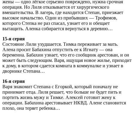
жены — одно лёгкое серьезно повреждено, нужна срочная
операция. Но Лиля отказывается от хирургического
вмешательства. В лагерь, где находится Степан, приезжает
высокое начальство. Один из прибывших — Трофимов,
которого Степка не раз спасал, узнает его и обещает
вытащить. Аленка собирается вернуться в деревню…
15-я серия
Состояние Лили ухудшается. Тимка переживает за мать.
Алена просит Бабахина отпустить ее к Игнату — она
беременна. Бабахин узнает, что его сообщник арестован, и он
может быть следующим. Варя, ищущая новое жилье, приходит
к дому, в котором сдается комната в коммуналке и узнает в
дворнике Степана…
16-я серия
Варя знакомит Степана с Егоркой, который поначалу не
принимает отца. Лиля решает, что больше не будет пить и
портить жизнь мужу и Тимке. Алексей готовит жену к
операции. Бабахина арестовывает НКВД. Алене становится
плохо, она теряет ребенка…