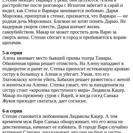
расстройстве после разговора с Игнатом забегает в сарай и
видит, как Степа и Варвара занимаются любовью. Дарья
Морозова, припертая к стенке, признается, что Варвара — не
родная дочь Морозовых. Близкие не хотят понять Дарью. Не
выдержав укоров совести, Дарья кончает жизнь
самоубийством. Макар не может простить дочь Варю за
смерть жены. Степан сбегает в город и прибивается к ворам-
щипачам.
5-я серия
Алена занимает место бывшей примы театра Тамары.
Обиженная прима решает отомстить. На Алену нападают в
подворотне и ранят ее. Степка приносит истекающую кровью
сестру в больницу к Алеше и убегает. Узнав, что его
Златовласку хотели убить, Бабахин решает развестись с женой
и жениться на Аленке. Степка узнает, что за нападением на
сестру стоит «королева преступного мира» Людмила Кацер.
Макар по-прежнему суров с Варей, и когда сосед Санька
Жуков приходит свататься, дает согласие.
6-я серия
Степан становится любовником Людмилы Кацер. А тем
временем муж Вари Санька обнаруживает, что его жена не
девственница, начинает ее избивать. В городе Варя случайно
встречает Степана, рассказывает, что они не брат и сестра.