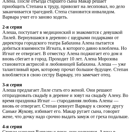
Алена. После отъезда старшего сына Макар решает
приобщить Степана к труду, привозит на лесоповал, но дело
заканчивается трагедией. Степа становится инвалидом.
Варвара учит его заново ходить.
2-я серия
Алеша, поступает в медицинский и знакомится с девушкой
Лилей. Вернувшаяся в деревню с щедрыми подарками от
директора городского театра Бабахина Алена пытается
добиться взаимности Игната, в которого давно влюблена. Но
Игнат ее отвергает. В отместку Алена поджигает его дом и
вновь сбегает в город. Проходит 10 лет. Алена Морозова
становится актрисой и любовницей Бабахина. Алеша — уже
талантливый врач, которому прочат большое будущее. Степан
влюбляется в свою сестру Варвару, это замечает отец.
3-я серия
Алеша предлагает Лиле стать его женой. Они решают
отпраздновать свадьбу в деревне и зовут на свадьбу Алену. Во
время праздника Игнат — стародавняя любовь Алены —
вновь ее отвергает. Степан ревнует Варвару к своему другу
Саньке Жукову, избивает его. Макар ругает сына, говорит
жене, что дочку надо срочно выдать замуж от греха подальше.
4-я серия
Степан находит Варвару у реки, они целуются. Алена в