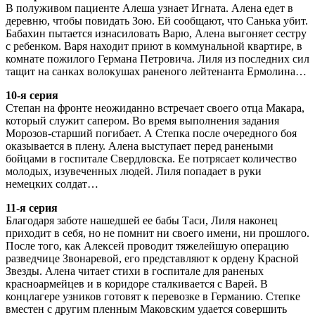
В полуживом пациенте Алеша узнает Игната. Алена едет в
деревню, чтобы повидать Зою. Ей сообщают, что Санька убит.
Бабахин пытается изнасиловать Варю, Алена выгоняет сестру
с ребенком. Варя находит приют в коммунальной квартире, в
комнате пожилого Германа Петровича. Лиля из последних сил
тащит на санках волокушах раненого лейтенанта Ермолина…
10-я серия
Степан на фронте неожиданно встречает своего отца Макара,
который служит сапером. Во время выполнения задания
Морозов-старший погибает. А Степка после очередного боя
оказывается в плену. Алена выступает перед ранеными
бойцами в госпитале Свердловска. Ее потрясает количество
молодых, изувеченных людей. Лиля попадает в руки
немецких солдат…
11-я серия
Благодаря заботе нашедшей ее бабы Таси, Лиля наконец
приходит в себя, но не помнит ни своего имени, ни прошлого.
После того, как Алексей проводит тяжелейшую операцию
разведчице Звонаревой, его представляют к ордену Красной
Звезды. Алена читает стихи в госпитале для раненых
красноармейцев и в коридоре сталкивается с Варей. В
концлагере узников готовят к перевозке в Германию. Степке
вместен с другим пленным Маковским удается совершить