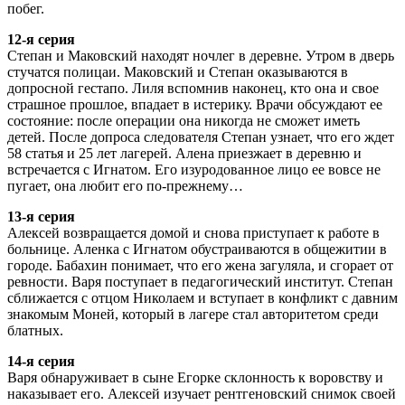
побег.
12-я серия
Степан и Маковский находят ночлег в деревне. Утром в дверь
стучатся полицаи. Маковский и Степан оказываются в
допросной гестапо. Лиля вспомнив наконец, кто она и свое
страшное прошлое, впадает в истерику. Врачи обсуждают ее
состояние: после операции она никогда не сможет иметь
детей. После допроса следователя Степан узнает, что его ждет
58 статья и 25 лет лагерей. Алена приезжает в деревню и
встречается с Игнатом. Его изуродованное лицо ее вовсе не
пугает, она любит его по-прежнему…
13-я серия
Алексей возвращается домой и снова приступает к работе в
больнице. Аленка с Игнатом обустраиваются в общежитии в
городе. Бабахин понимает, что его жена загуляла, и сгорает от
ревности. Варя поступает в педагогический институт. Степан
сближается с отцом Николаем и вступает в конфликт с давним
знакомым Моней, который в лагере стал авторитетом среди
блатных.
14-я серия
Варя обнаруживает в сыне Егорке склонность к воровству и
наказывает его. Алексей изучает рентгеновский снимок своей