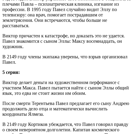
плечами Павла – психиатрическая клиника, изгнание из
профессии. В 1995 году Павел случайно видит Эллу по
телевизору: она врач, помогает пострадавшим от
землетрясения. Они встречаются, чтобы больше не
расставаться.
Виктор причастен к катастрофе, но доказать это не удается.
Павел знакомится с сыном Эллы: Максу восемнадцать, он
художник.
В 2149 году члены экипажа уверены, что взрыв организовал
Павел.
5 серия:
Виктор делает деньги на художественном перформансе с
участием Макса. Павел пытается найти с сыном Эллы общий
язык, это едва не стоит жизни им обоим.
После смерти Терентьева Павел предлагает его сыну Андрею
продолжить дело отца и математически вычислить
координаты Ялмеза.
В 2149 году Кортиков убеждается, что Павел говорил правду
о своем невероятном долголетии. Капитан космического