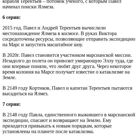
корабля Терентьев – потомок ученого, с которым Павел
начинал поиски Ялмеза.
6 серия:
2015 год. Павел и Андрей Терентьев вычислили
местонахождение Ялмеза в космосе. В руках Виктора
сосредоточены ресурсы, позволяющие отправить экспедицию
на Марс и запустить масштабное шоу.
В 2020г. Павел становится участником марсианской миссии.
Незадолго до полета он привозит умирающую Эллу туда, где
они впервые поняли, что любят друг друга. Через некоторое
время колония на Марсе получает известие о катаклизме на
Земле.
В 2149 году Кортиков, Павел и капитан Терентьев пытаются
высадиться на Ялмез.
7 серия:
В 2148 году Павла, единственного выжившего в марсианской
экспедиции, спасают и возвращают на Землю. Ему
приходится привыкать к новым порядкам, которые
установлены на планете после катаклизма.