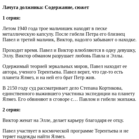
Лачуга должника: Содержание, сюжет
1 серия:
Летом 1940 года трое мальчишек находят в песке
металлическую капсулу. После гибели Петра его близнец
Павел и третий мальчик, Виктор, надолго забывают о находке.
Проходит время. Павел и Виктор влюбляются в одну девушку,
Эллу. Виктор обманом разрушает любовь Павла и Эллы.
Одержимый теорией зеркальных миров, Павел находит ее
автора, ученого Терентьева. Павел верит, что где-то есть
планета Ялмез, и на ней его брат Петр жив.
В 2150 году суд рассматривает дело Степана Кортикова,
единственного выжившего участника экспедиции на планету
Ялмез. Его обвиняют в сговоре с… Павлом и гибели экипажа.
2 серия:
Виктор женат на Элле, делает карьеру благодаря ее отцу.
Павел участвует в космической программе Терентьева и не
теряет надежды найти Ялмез.