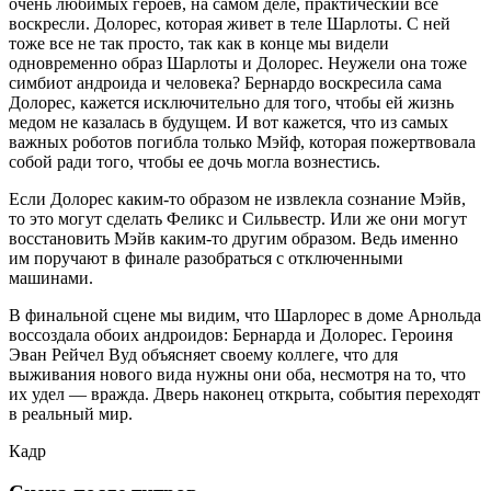
очень любимых героев, на самом деле, практический все
воскресли. Долорес, которая живет в теле Шарлоты. С ней
тоже все не так просто, так как в конце мы видели
одновременно образ Шарлоты и Долорес. Неужели она тоже
симбиот андроида и человека? Бернардо воскресила сама
Долорес, кажется исключительно для того, чтобы ей жизнь
медом не казалась в будущем. И вот кажется, что из самых
важных роботов погибла только Мэйф, которая пожертвовала
собой ради того, чтобы ее дочь могла вознестись.
Если Долорес каким-то образом не извлекла сознание Мэйв,
то это могут сделать Феликс и Сильвестр. Или же они могут
восстановить Мэйв каким-то другим образом. Ведь именно
им поручают в финале разобраться с отключенными
машинами.
В финальной сцене мы видим, что Шарлорес в доме Арнольда
воссоздала обоих андроидов: Бернарда и Долорес. Героиня
Эван Рейчел Вуд объясняет своему коллеге, что для
выживания нового вида нужны они оба, несмотря на то, что
их удел — вражда. Дверь наконец открыта, события переходят
в реальный мир.
Кадр