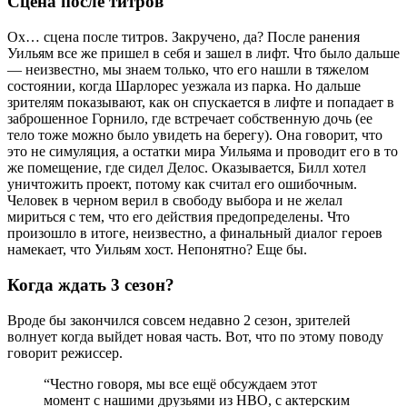
Сцена после титров
Ох… сцена после титров. Закручено, да? После ранения
Уильям все же пришел в себя и зашел в лифт. Что было дальше
— неизвестно, мы знаем только, что его нашли в тяжелом
состоянии, когда Шарлорес уезжала из парка. Но дальше
зрителям показывают, как он спускается в лифте и попадает в
заброшенное Горнило, где встречает собственную дочь (ее
тело тоже можно было увидеть на берегу). Она говорит, что
это не симуляция, а остатки мира Уильяма и проводит его в то
же помещение, где сидел Делос. Оказывается, Билл хотел
уничтожить проект, потому как считал его ошибочным.
Человек в черном верил в свободу выбора и не желал
мириться с тем, что его действия предопределены. Что
произошло в итоге, неизвестно, а финальный диалог героев
намекает, что Уильям хост. Непонятно? Еще бы.
Когда ждать 3 сезон?
Вроде бы закончился совсем недавно 2 сезон, зрителей
волнует когда выйдет новая часть. Вот, что по этому поводу
говорит режиссер.
“Честно говоря, мы все ещё обсуждаем этот
момент с нашими друзьями из HBO, с актерским