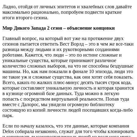
Ладно, отойдя от личных эпитетов и хвалебных слов давайте
максимально рационально, попробуем подвести краткие
итоги второго сезона.
Мир Дикого Запада 2 сезон – объяснение концовки
Главный вопрос, на который вот уже на протяжение двух
сезонов пытается ответить Вест Ворлд – это в чем же все-таки
разница между людьми и их рукотворными созданиями
роботами. Кажется, что люди – это по истине сложные и
уникальные существа, которые принимают различное
количество сложных выборов, на что не способны бездушные
машины. Но, как нам показали в финале 10 эпизода, люди это
не такие уж и сложные существа, как они хотят себя показать.
Всего, каких-то жалких плюс-минус десять тысяч строк кода,
которые составляют уникальную личность и которая хранится
в кузнице огромной базе данных. Туда можно в легкую
попасть с посредством виртуальной реальности. Попав туда
вместе с Далорос, мы увидели огромную библиотеку
состоящую из копий личности людей посещавших когда-либо
парк.
Если по началу казалось, что эти данные, которые компания
Delos собирала незаконно, служат для того чтобы клонировать
и копировать высокопоставленных людей из реального мира.