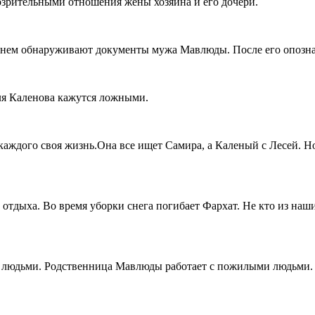
озрительными отношения жены хозяина и его дочери.
и нем обнаруживают документы мужа Мавлюды. После его опозна
ля Каленова кажутся ложными.
 каждого своя жизнь.Она все ищет Самира, а Каленый с Лесей. Но
отдыха. Во время уборки снега погибает Фархат. Не кто из наш
и людьми. Родственница Мавлюды работает с пожилыми людьми.