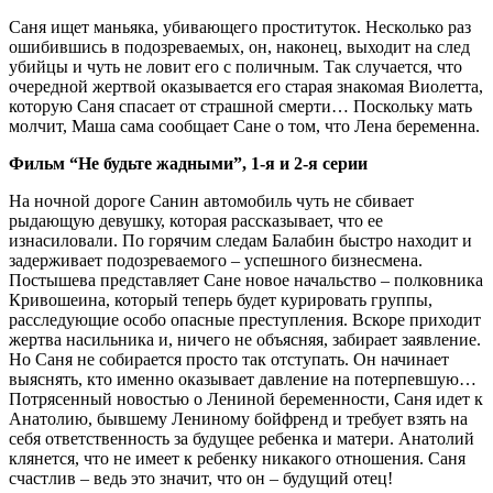
Саня ищет маньяка, убивающего проституток. Несколько раз
ошибившись в подозреваемых, он, наконец, выходит на след
убийцы и чуть не ловит его с поличным. Так случается, что
очередной жертвой оказывается его старая знакомая Виолетта,
которую Саня спасает от страшной смерти… Поскольку мать
молчит, Маша сама сообщает Сане о том, что Лена беременна.
Фильм “Не будьте жадными”, 1-я и 2-я серии
На ночной дороге Санин автомобиль чуть не сбивает
рыдающую девушку, которая рассказывает, что ее
изнасиловали. По горячим следам Балабин быстро находит и
задерживает подозреваемого – успешного бизнесмена.
Постышева представляет Сане новое начальство – полковника
Кривошеина, который теперь будет курировать группы,
расследующие особо опасные преступления. Вскоре приходит
жертва насильника и, ничего не объясняя, забирает заявление.
Но Саня не собирается просто так отступать. Он начинает
выяснять, кто именно оказывает давление на потерпевшую…
Потрясенный новостью о Лениной беременности, Саня идет к
Анатолию, бывшему Лениному бойфренд и требует взять на
себя ответственность за будущее ребенка и матери. Анатолий
клянется, что не имеет к ребенку никакого отношения. Саня
счастлив – ведь это значит, что он – будущий отец!