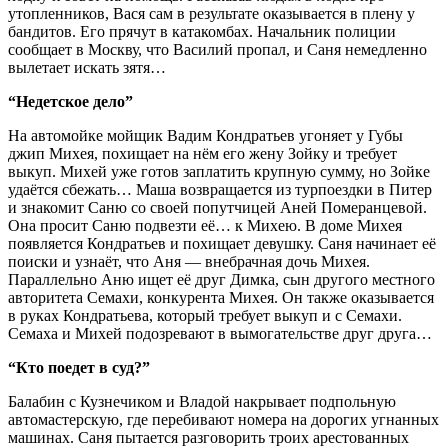
утопленников, Вася сам в результате оказывается в плену у
бандитов. Его прячут в катакомбах. Начальник полиции
сообщает в Москву, что Василий пропал, и Саня немедленно
вылетает искать зятя…
“Недетское дело”
На автомойке мойщик Вадим Кондратьев угоняет у Губы
джип Михея, похищает на нём его жену Зойку и требует
выкуп. Михей уже готов заплатить крупную сумму, но Зойке
удаётся сбежать… Маша возвращается из турпоездки в Питер
и знакомит Саню со своей попутчицей Аней Померанцевой.
Она просит Саню подвезти её… к Михею. В доме Михея
появляется Кондратьев и похищает девушку. Саня начинает её
поиски и узнаёт, что Аня — внебрачная дочь Михея.
Параллельно Аню ищет её друг Димка, сын другого местного
авторитета Семахи, конкурента Михея. Он также оказывается
в руках Кондратьева, который требует выкуп и с Семахи.
Семаха и Михей подозревают в вымогательстве друг друга…
“Кто поедет в суд?”
Балабин с Кузнечиком и Владой накрывает подпольную
автомастерскую, где перебивают номера на дорогих угнанных
машинах. Саня пытается разговорить троих арестованных