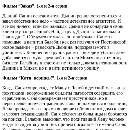
Фильм “Заказ”, 1-я и 2-я серии
Давний Санин осведомитель Дынин решил остепениться и
завел собственное дело – частное детективное агентство. И
все бы ничего, если бы однажды Дынин не обнаружил свою
клиентку застреленной. Найдя труп, Дынин запаниковал и
“наследил”. Обезумев от ужаса, он прибежал к Сане за
помощью, а капитан Балабин как раз получил от Постышевой
новое задание – разыскать Дынина, подозреваемого в
убийстве… Количество трупов растет – вскоре к убитой даме
добавляется ее муж – деловой партнер Михея по аптечному
бизнесу. Балабину предстоит не только доказать невиновность
Дынина и Михея, но и найти истинного убийцу.
Фильм “Катя, вернись!”, 1-я и 2-я серии
Когда Саня сопровождает Машу с Леной в детский магазин за
покупками, вооруженные бандиты пытаются совершить его
ограбление. Саня обезвреживает преступников, но в
перестрелке получает ранение. Пока он находится в больнице,
Лена пропадает – ее прямо во дворе собственного дома крадет
и увозит сумасшедший. Саня сбегает из больницы и бросается
на поиски. Балабин выясняет, что похитивший Лену человек
когда-то сидел за убийство, причем посадил его именно Саня.
Кузнечик ведет параллельное расследование – он ищет