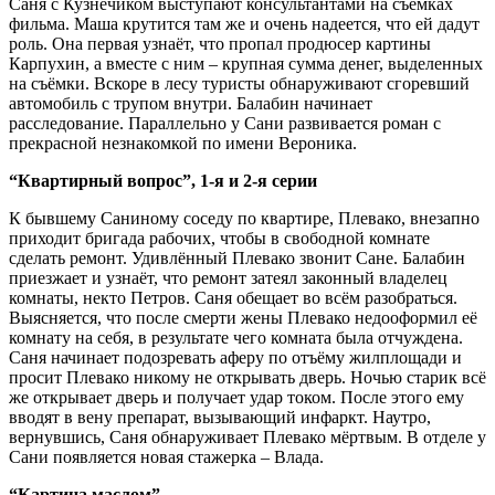
Саня с Кузнечиком выступают консультантами на съёмках
фильма. Маша крутится там же и очень надеется, что ей дадут
роль. Она первая узнаёт, что пропал продюсер картины
Карпухин, а вместе с ним – крупная сумма денег, выделенных
на съёмки. Вскоре в лесу туристы обнаруживают сгоревший
автомобиль с трупом внутри. Балабин начинает
расследование. Параллельно у Сани развивается роман с
прекрасной незнакомкой по имени Вероника.
“Квартирный вопрос”, 1-я и 2-я серии
К бывшему Саниному соседу по квартире, Плевако, внезапно
приходит бригада рабочих, чтобы в свободной комнате
сделать ремонт. Удивлённый Плевако звонит Сане. Балабин
приезжает и узнаёт, что ремонт затеял законный владелец
комнаты, некто Петров. Саня обещает во всём разобраться.
Выясняется, что после смерти жены Плевако недооформил её
комнату на себя, в результате чего комната была отчуждена.
Саня начинает подозревать аферу по отъёму жилплощади и
просит Плевако никому не открывать дверь. Ночью старик всё
же открывает дверь и получает удар током. После этого ему
вводят в вену препарат, вызывающий инфаркт. Наутро,
вернувшись, Саня обнаруживает Плевако мёртвым. В отделе у
Сани появляется новая стажерка – Влада.
“Картина маслом”