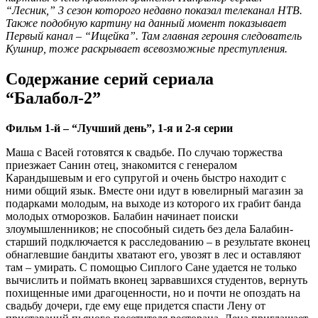
“Лесник,” 3 сезон которого недавно показал телеканал НТВ.
Также подобную картину на данный момент показывает
Первый канал – “Ищейка”. Там главная героиня следователь
Кушнир, тоже раскрывает всевозможные преступления.
Содержание серий сериала
“Балабол-2”
Фильм 1-й – “Лучший день”, 1-я и 2-я серии
Маша с Васей готовятся к свадьбе. По случаю торжества
приезжает Санин отец, знакомится с генералом
Карандышевым и его супругой и очень быстро находит с
ними общий язык. Вместе они идут в ювелирный магазин за
подарками молодым, на выходе из которого их грабит банда
молодых отморозков. Балабин начинает поиски
злоумышленников; не способный сидеть без дела Балабин-
старший подключается к расследованию – в результате вконец
обнаглевшие бандиты хватают его, увозят в лес и оставляют
там – умирать. С помощью Сиплого Сане удается не только
вычислить и поймать вконец зарвавшихся студентов, вернуть
похищенные ими драгоценности, но и почти не опоздать на
свадьбу дочери, где ему еще придется спасти Лену от