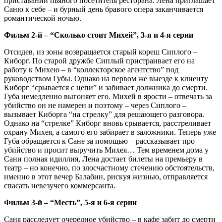
приставаний пьяного посетителя ресторана. Лена приглашает
Саню к себе – и бурный день бравого опера заканчивается
романтической ночью.
Фильм 2-й – “Сколько стоит Михей”, 3-я и 4-я серии
Отсидев, из зоны возвращается старый кореш Сиплого –
Киборг. По старой дружбе Сиплый пристраивает его на
работу к Михею – в “коллекторское агентство” под
руководством Губы. Однако на первом же выезде к клиенту
Киборг “срывается с цепи” и забивает должника до смерти.
Губа немедленно выгоняет его. Михей в ярости – отвечать за
убийство он не намерен и поэтому – через Сиплого –
вызывает Киборга “на стрелку” для решающего разговора.
Однако на “стрелке” Киборг вновь срывается, расстреливает
охрану Михея, а самого его забирает в заложники. Теперь уже
Губа обращается к Сане за помощью – рассказывает про
убийство и просит выручить Михея… Тем временем дома у
Сани полная идиллия, Лена достает билеты на премьеру в
театр – но конечно, по злосчастному стечению обстоятельств,
именно в этот вечер Балабин, рискуя жизнью, отправляется
спасать невезучего коммерсанта.
Фильм 3-й – “Месть”, 5-я и 6-я серии
Саня расследует очередное убийство – в кафе забит до смерти