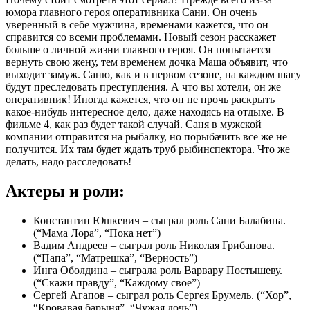
юмора главного героя оперативника Сани. Он очень
уверенный в себе мужчина, временами кажется, что он
справится со всеми проблемами. Новый сезон расскажет
больше о личной жизни главного героя. Он попытается
вернуть свою жену, тем временем дочка Маша объявит, что
выходит замуж. Саню, как и в первом сезоне, на каждом шагу
будут преследовать преступления. А что вы хотели, он же
оперативник! Иногда кажется, что он не прочь раскрыть
какое-нибудь интересное дело, даже находясь на отдыхе. В
фильме 4, как раз будет такой случай. Саня в мужской
компании отправится на рыбалку, но порыбачить все же не
получится. Их там будет ждать труб рыбинспектора. Что же
делать, надо расследовать!
Актеры и роли:
Константин Юшкевич – сыграл роль Сани Балабина.
(“Мама Лора”, “Пока нет”)
Вадим Андреев – сыграл роль Николая Грибанова.
(“Папа”, “Матрешка”, “Верность”)
Инга Оболдина – сыграла роль Варвару Постышеву.
(“Скажи правду”, “Каждому свое”)
Сергей Агапов – сыграл роль Сергея Брумель. (“Хор”,
“Кровавая барыня”, “Чужая дочь”)