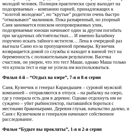
молодой человек. Полиция практически сразу выходит на
подозреваемых – компанию парней, принадлежащих к
“золотой молодежи”, но “крутые” родители очень быстро
“отмазывают” мальчиков. Пока разъяренный, но упорный
Саня занимается поиском неопровержимых улик,
подозреваемые юноши начинают один за другим погибать
при загадочных обстоятельствах… И именно Балабину
поручено искать тайного мстителя… Лена в очередной раз
выгнала Саню из-за пропущенной премьеры. Кузнечик
возвращается домой со службы и находит в ванной тест на
беременность с положительным результатом. Васечка
счастлив, он уверен, что это тест Маши, однако Маша только
что купила тест и еще не успела им воспользоваться.
Фильм 4-й – “Отдых на озере”, 7-я и 8-я серии
Саня, Кузнечик и генерал Карандышев – суровой мужской
компанией – отправляются в отпуск – на рыбалку на озеро,
где у генерала есть дом в деревне. Однако отдохнуть им не
суждено – убит рыбинcпектор, пытавшийся бороться с
местными браконьерами. Деревня глухая, начальство далеко, и
Саня с Кузнечиком и генералом начинают собственное
расследование.
Фильм “Будьте вы прокляты”, 1-я и 2-я серии