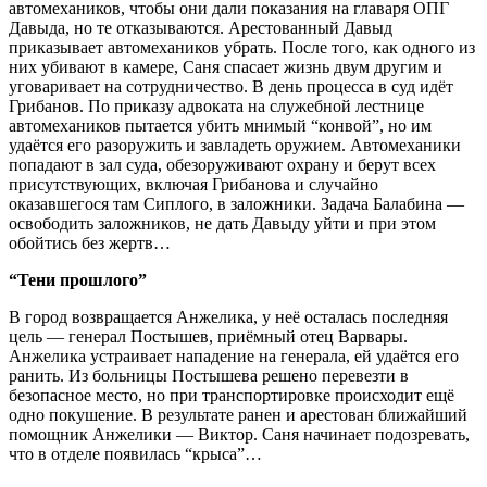
автомехаников, чтобы они дали показания на главаря ОПГ
Давыда, но те отказываются. Арестованный Давыд
приказывает автомехаников убрать. После того, как одного из
них убивают в камере, Саня спасает жизнь двум другим и
уговаривает на сотрудничество. В день процесса в суд идёт
Грибанов. По приказу адвоката на служебной лестнице
автомехаников пытается убить мнимый “конвой”, но им
удаётся его разоружить и завладеть оружием. Автомеханики
попадают в зал суда, обезоруживают охрану и берут всех
присутствующих, включая Грибанова и случайно
оказавшегося там Сиплого, в заложники. Задача Балабина —
освободить заложников, не дать Давыду уйти и при этом
обойтись без жертв…
“Тени прошлого”
В город возвращается Анжелика, у неё осталась последняя
цель — генерал Постышев, приёмный отец Варвары.
Анжелика устраивает нападение на генерала, ей удаётся его
ранить. Из больницы Постышева решено перевезти в
безопасное место, но при транспортировке происходит ещё
одно покушение. В результате ранен и арестован ближайший
помощник Анжелики — Виктор. Саня начинает подозревать,
что в отделе появилась “крыса”…