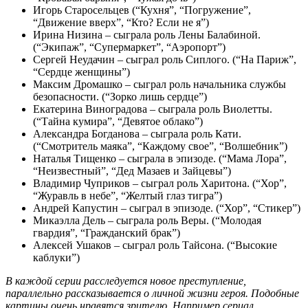
Игорь Старосельцев (“Кухня”, “Погружение”,
“Движение вверх”, “Кто? Если не я”)
Ирина Низина – сыграла роль Лены Балабиной.
(“Экипаж”, “Супермаркет”, “Аэропорт”)
Сергей Неудачин – сыграл роль Сиплого. (“На Париж”,
“Сердце женщины”)
Максим Дромашко – сыграл роль начальника службы
безопасности. (“Зорко лишь сердце”)
Екатерина Виноградова – сыграла роль Виолетты.
(“Тайна кумира”, “Девятое облако”)
Александра Богданова – сыграла роль Кати.
(“Смотритель маяка”, “Каждому свое”, “Волшебник”)
Наталья Тищенко – сыграла в эпизоде. (“Мама Лора”,
“Неизвестный”, “Дед Мазаев и Зайцевы”)
Владимир Чуприков – сыграл роль Харитона. (“Хор”,
“Журавль в небе”, “Желтый глаз тигра”)
Андрей Капустин – сыграл в эпизоде. (“Хор”, “Стикер”)
Микаэлла Дель – сыграла роль Веры. (“Молодая
гвардия”, “Гражданский брак”)
Алексей Ушаков – сыграл роль Тайсона. (“Высокие
каблуки”)
В каждой серии расследуется новое преступление,
параллельно рассказывается о личной жизни героя. Подобные
картины очень нравятся зрителю. Например сериал