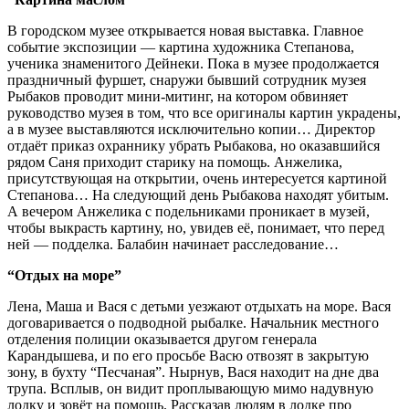
В городском музее открывается новая выставка. Главное
событие экспозиции — картина художника Степанова,
ученика знаменитого Дейнеки. Пока в музее продолжается
праздничный фуршет, снаружи бывший сотрудник музея
Рыбаков проводит мини-митинг, на котором обвиняет
руководство музея в том, что все оригиналы картин украдены,
а в музее выставляются исключительно копии… Директор
отдаёт приказ охраннику убрать Рыбакова, но оказавшийся
рядом Саня приходит старику на помощь. Анжелика,
присутствующая на открытии, очень интересуется картиной
Степанова… На следующий день Рыбакова находят убитым.
А вечером Анжелика с подельниками проникает в музей,
чтобы выкрасть картину, но, увидев её, понимает, что перед
ней — подделка. Балабин начинает расследование…
“Отдых на море”
Лена, Маша и Вася с детьми уезжают отдыхать на море. Вася
договаривается о подводной рыбалке. Начальник местного
отделения полиции оказывается другом генерала
Карандышева, и по его просьбе Васю отвозят в закрытую
зону, в бухту “Песчаная”. Нырнув, Вася находит на дне два
трупа. Всплыв, он видит проплывающую мимо надувную
лодку и зовёт на помощь. Рассказав людям в лодке про