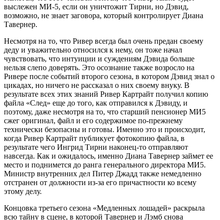
выслежен МИ-5, если он уничтожит Тирни, но Дэвид,
возможно, не знает заговора, который контролирует Диана
Тавернер.
Несмотря на то, что Ривер всегда был очень предан своему
деду и уважительно относился к нему, он тоже начал
чувствовать, что интуиции и суждениям Дэвида больше
нельзя слепо доверять. Это осознание также возросло на
Ривере после событий второго сезона, в котором Дэвид знал о
цикадах, но ничего не рассказал о них своему внуку. В
результате всех этих знаний Ривер Картрайт получил копию
файла «След» еще до того, как отправился к Дэвиду, и
поэтому, даже несмотря на то, что старший пенсионер МИ5
сжег оригинал, файл и его содержимое по-прежнему
технически безопасны и готовы. Именно это и происходит,
когда Ривер Картрайт публикует фотокопию файла, в
результате чего Ингрид Тирни наконец-то отправляют
навсегда. Как и ожидалось, именно Диана Тавернер займет ее
место и поднимется до ранга генерального директора МИ5.
Министр внутренних дел Питер Джадд также немедленно
отстранен от должности из-за его причастности ко всему
этому делу.
Концовка третьего сезона «Медленных лошадей» раскрыла
всю тайну в сцене, в которой Тавернер и Лэмб снова