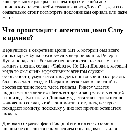
лошади» также раскрывают некоторых из любимых
шпионских персонажей-неудачников из «Дома Слау», и его
обязательно стоит посмотреть поклонникам сериала или даже
жанра.
Что происходит с агентами дома Слау
в архиве?
Вернувшись в секретный архив МИ-5, который был всего
лишь старым бункером времен холодной войны, Ривер и
Луиза попадают в большие неприятности, поскольку в их
комнату проник солдат «Чифтен». Но Шон Донован, который
когда-то был очень эффективным агентом службы
безопасности, умудряется завладеть винтовкой и расстрелять
большую часть солдат. Потратив несколько мгновений на
восстановление после удара гранаты, Риверу удается
подняться, в отличие от Бена, которого застрелили в конце 5-
го эпизода. Как только Доновану удается убить достаточное
количество солдат, чтобы они могли отступить, все трое
покидают комнату, поскольку у них нет причин оставаться
позади.
Донован сохранил файл Footprint и носил его с собой в
полной безопасности с намерением обнародовать файл и