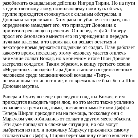
разоблачить скандальные действия Ингрид Тирни. Но на пути
к единственному люку, позволяющему покинуть объект,
группе приходится столкнуться с сильным обстрелом, и
Донована застреливают. Хотя рана не убивает его сразу, она
определенно замедляет его, что приводит Донована к
принятию решающего решения. Он передает файл Риверу,
прося его безопасно вынести его из учреждения и передать
нужным властям, в то время как он решает остаться и
некоторое время держаться подальше от солдат. План работает
какое-то время, поскольку этому человеку удается отвлечь
внимание солдат Вождя, но в конечном итоге Шон Донован
застрелен солдатом. Таким образом, к концу третьего сезона
«Медленных лошадей» Сара Данн становится единственным
человеком среди мошеннической команды «Тигр»,
пережившим это испытание, в то время как ее брат Бен и Шон
Донован мертвы.
Ривера и Луизу все еще преследуют солдаты Вождя, и им
приходится выходить через люк, но это место также усиленно
охраняется тремя солдатами, поставленными Ником Даффи.
Теперь Ширли приходит им на помощь, поскольку они с
Маркусом уже отбивались от солдат в другом месте объекта.
Эти двое попадают в сложные ситуации, но оба могут
выбраться из них, и поскольку Маркусу приходится самому
столкнуться с Даффи, Ширли берет машину своего коллеги и