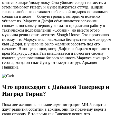
мчится к аварийному люку. Она убивает солдат на месте, а
затем помогает Риверу и Луизе выбраться оттуда. Ширли
также с любовью оставляет небольшой подарок оставшимся
солдатам в люке — боевую гранату, которая мгновенно
убивает их. Маркус и Даффи обмениваются горячими
словами, поскольку первому когда-то предлагали работу в
тактическом подразделении «Собаки», но вместо этого
мужчина решил стать агентом Slough House. Это произошло
потому, что Маркус знал, насколько бесчувственным лидером
был Даффи, и у него не было желания работать под его
началом. В конце концов, когда Даффи собирается причинить
вред Маркусу, Луиза Гай вмешивается и помогает своему
коллеге, уравновешивая благосклонность Маркуса с конца 2
сезона, когда он спас Луизу от смерти от рук Аркадия
Пашкина.
Что происходит с Дайаной Тавернер и
Ингрид Тирни?
Пока две женщины во главе администрации МИ-5 сидят и
ждут развития событий в архиве, они по-прежнему верят в
свою сторону. В то время как Тавернер верит, что