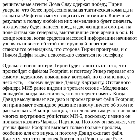
решительные агенты Дома Слау одержат победу, Тирни
уверена, что более профессиональная тактическая команда и
солдаты «Чифтен» смогут защитить ее позицию. Конечный
результат в пользу любой из них немедленно будет означать,
что другому будет нанесен вред, и две женщины смотрят на
поле битвы как генералы, выставившие свои армии в бой. В
конце концов, когда средства массовой информации начинают
узнавать новости об этой шокирующей перестрелке,
становится очевидным, что сторона Тирни проиграла, и с
Ником Даффи также невозможно связаться по телефону.
Однако степень потери Тирни будет зависеть от того, что
произойдет с файлом Footprint, и поэтому Ривер передает его
самому надежному помощнику, который, по его мнению, у
него есть, – своему дедушке Дэвиду Картрайту. Отставного
офицера МИ5 ранее видели в третьем сезоне «Медленных
лошадей», когда выяснилось, что он теряет память. Когда
Дэвид выслушивает все дело и просматривает файл Footprint,
он принимает очевидное решение никому ничего об этом не
рассказывать. В конце концов, этот человек сам участвовал во
многих внутренних убийствах МИ-5, поскольку именно он
приказал казнить Чарльза Партнера. Поэтому он заявляет, что
утечка файла Footprint вызовет только больше проблем,
особенно для его внука, и поэтому Дэвид сжигает файл.
Кажется, что этот человек боится, что Ривер также будет