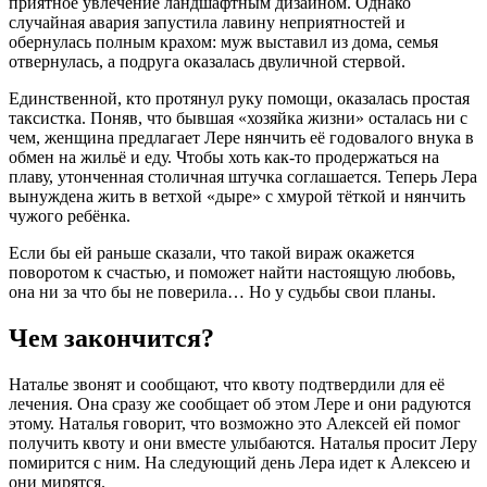
приятное увлечение ландшафтным дизайном. Однако
случайная авария запустила лавину неприятностей и
обернулась полным крахом: муж выставил из дома, семья
отвернулась, а подруга оказалась двуличной стервой.
Единственной, кто протянул руку помощи, оказалась простая
таксистка. Поняв, что бывшая «хозяйка жизни» осталась ни с
чем, женщина предлагает Лере нянчить её годовалого внука в
обмен на жильё и еду. Чтобы хоть как-то продержаться на
плаву, утонченная столичная штучка соглашается. Теперь Лера
вынуждена жить в ветхой «дыре» с хмурой тёткой и нянчить
чужого ребёнка.
Если бы ей раньше сказали, что такой вираж окажется
поворотом к счастью, и поможет найти настоящую любовь,
она ни за что бы не поверила… Но у судьбы свои планы.
Чем закончится?
Наталье звонят и сообщают, что квоту подтвердили для её
лечения. Она сразу же сообщает об этом Лере и они радуются
этому. Наталья говорит, что возможно это Алексей ей помог
получить квоту и они вместе улыбаются. Наталья просит Леру
помирится с ним. На следующий день Лера идет к Алексею и
они мирятся.