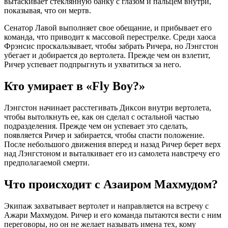
вытаскивает стеклянную банку с глазом и пальцем внутри,
показывая, что он мертв.
Сенатор Лавой выполняет свое обещание, и прибывает его
команда, что приводит к массовой перестрелке. Среди хаоса
Фрэнсис проскальзывает, чтобы забрать Ричера, но Лэнгстон
убегает и добирается до вертолета. Прежде чем он взлетит,
Ричер успевает подпрыгнуть и ухватиться за него.
Кто умирает в «Fly Boy?»
Лэнгстон начинает расстегивать Диксон внутри вертолета,
чтобы вытолкнуть ее, как он сделал с остальной частью
подразделения. Прежде чем он успевает это сделать,
появляется Ричер и забирается, чтобы спасти положение.
После небольшого движения вперед и назад Ричер берет верх
над Лэнгстоном и выталкивает его из самолета навстречу его
предполагаемой смерти.
Что происходит с Азаиром Махмудом?
Экипаж захватывает вертолет и направляется на встречу с
Ажари Махмудом. Ричер и его команда пытаются вести с ним
переговоры, но он не желает называть имена тех, кому