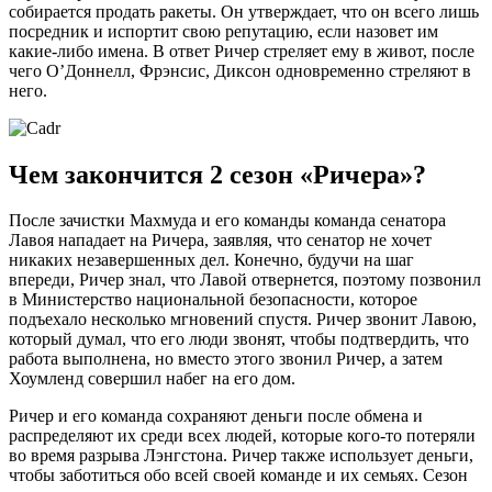
собирается продать ракеты. Он утверждает, что он всего лишь
посредник и испортит свою репутацию, если назовет им
какие-либо имена. В ответ Ричер стреляет ему в живот, после
чего О’Доннелл, Фрэнсис, Диксон одновременно стреляют в
него.
Чем закончится 2 сезон «Ричера»?
После зачистки Махмуда и его команды команда сенатора
Лавоя нападает на Ричера, заявляя, что сенатор не хочет
никаких незавершенных дел. Конечно, будучи на шаг
впереди, Ричер знал, что Лавой отвернется, поэтому позвонил
в Министерство национальной безопасности, которое
подъехало несколько мгновений спустя. Ричер звонит Лавою,
который думал, что его люди звонят, чтобы подтвердить, что
работа выполнена, но вместо этого звонил Ричер, а затем
Хоумленд совершил набег на его дом.
Ричер и его команда сохраняют деньги после обмена и
распределяют их среди всех людей, которые кого-то потеряли
во время разрыва Лэнгстона. Ричер также использует деньги,
чтобы заботиться обо всей своей команде и их семьях. Сезон