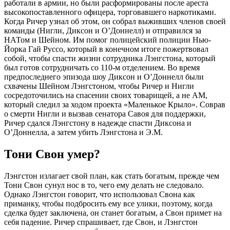
работали в армии, но были расформированы после ареста
высокопоставленного офицера, торговавшего наркотиками.
Когда Ричер узнал об этом, он собрал выживших членов своей
команды (Нигли, Диксон и О’Доннелл) и отправился за
НАТом и Шейном. Им помог полицейский полиции Нью-
Йорка Гай Руссо, который в конечном итоге пожертвовал
собой, чтобы спасти жизни сотрудника Лэнгстона, который
был готов сотрудничать со 110-м отделением. Во время
предпоследнего эпизода шоу Диксон и О’Доннелл были
схвачены Шейном Лэнгстоном, чтобы Ричер и Нигли
сосредоточились на спасении своих товарищей, а не АМ,
который следил за ходом проекта «Маленькое Крыло». Соврав
о смерти Нигли и вызвав сенатора Савоя для поддержки,
Ричер сдался Лэнгстону в надежде спасти Диксона и
О’Доннелла, а затем убить Лэнгстона и Э.М.
Тони Свон умер?
Лэнгстон излагает свой план, как стать богатым, прежде чем
Тони Свон сунул нос в то, чего ему делать не следовало.
Однако Лэнгстон говорит, что использовал Свона как
приманку, чтобы подбросить ему все улики, поэтому, когда
сделка будет заключена, он станет богатым, а Свон примет на
себя падение. Ричер спрашивает, где Свон, и Лэнгстон