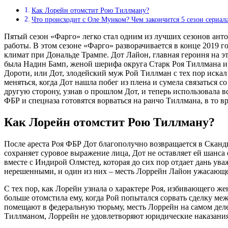
Как Лорейн отомстит Рою Тиллману?
Что происходит с Оле Мунком? Чем закончится 5 сезон сериал
Пятый сезон «Фарго» легко стал одним из лучших сезонов анто
работы. В этом сезоне «Фарго» разворачивается в конце 2019 
климат при Дональде Трампе. Дот Лайон, главная героиня на эт
была Надин Бамп, женой шерифа округа Старк Роя Тиллмана и 
Дороти, или Дот, злодейский муж Рой Тиллман с тех пор искал е
меняться, когда Дот нашла побег из плена и сумела связаться 
другую сторону, узнав о прошлом Дот, и теперь использовала в
ФБР и спецназа готовятся ворваться на ранчо Тиллмана, в то 
Как Лорейн отомстит Рою Тиллману?
После ареста Роя ФБР Дот благополучно возвращается в Сканд
сохраняет суровое выражение лица, Дот не оставляет ей шанса
вместе с Индирой Олмстед, которая до сих пор отдает дань ува
нерешенными, и один из них – месть Лоррейн Лайон ужасающ
С тех пор, как Лорейн узнала о характере Роя, избивающего ж
больше отомстила ему, когда Рой попытался сорвать сделку меж
помещают в федеральную тюрьму, месть Лоррейн на самом деле е
Тиллманом, Лоррейн не удовлетворяют юридические наказания