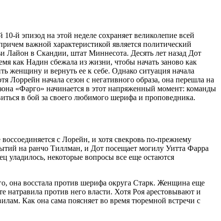
10-й эпизод на этой неделе сохраняет великолепие всей
, причем важной характеристикой является политический
ьи Лайон в Скандии, штат Миннесота. Десять лет назад Дот
мя как Надин сбежала из жизни, чтобы начать заново как
ить женщину и вернуть ее к себе. Однако ситуация начала
тя Лоррейн начала сезон с негативного образа, она перешла на
 сезона «Фарго» начинается в этот напряженный момент: команды
виться в бой за своего любимого шерифа и проповедника.
воссоединяется с Лорейн, и хотя свекровь по-прежнему
обытий на ранчо Тиллман, и Дот посещает могилу Уитта Фарра
нец уладилось, некоторые вопросы все еще остаются
ого, она восстала против шерифа округа Старк. Женщина еще
те натравила против него власти. Хотя Роя арестовывают и
вилам. Как она сама поясняет во время тюремной встречи с