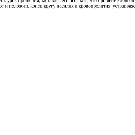
унк урок прощения, заставляя его осознать, что прощение долго
т и положить конец кругу насилия и кровопролития, устраиваяс