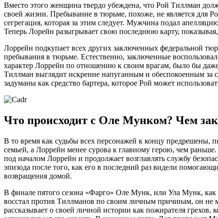
Вместо этого женщина твердо убеждена, что Рой Тиллман долж
своей жизни. Пребывание в тюрьме, похоже, не является для Ро
сегрегация, которая за этим следует. Мужчина подал апелляци
Теперь Лорейн разыгрывает свою последнюю карту, показывая, 
Лоррейн подкупает всех других заключенных федеральной тюрьм
пребывания в тюрьме. Естественно, заключенные воспользовали
характер Лоррейн по отношению к своим врагам, было бы даже 
Тиллман выглядит искренне напуганным и обеспокоенным за с
задуманы как средство бартера, которое Рой может использоват
Что происходит с Оле Мунком? Чем зак
В то время как судьбы всех персонажей к концу предрешены, пя
семьей, а Лоррейн менее сурова к главному герою, чем раньше.
под началом Лоррейн и продолжает возглавлять службу безопа
эпизода после того, как его в последний раз видели помогаю
возвращения домой.
В финале пятого сезона «Фарго» Оле Мунк, или Ула Мунк, как 
восстал против Тиллманов по своим личным причинам, он не м
рассказывает о своей личной истории как пожирателя грехов, к