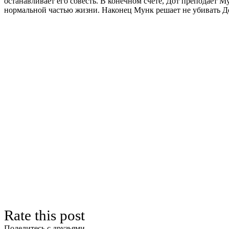
останавливает его совесть. В конечном счете, Дот преподает М
нормальной частью жизни. Наконец Мунк решает не убивать До
Rate this post
Поделитесь с друзьями