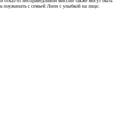
в и отказ от несправедливой миссии также могут быть
ь поужинать с семьей Лион с улыбкой на лице.