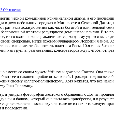
а? Объяснение
логии черной комедийной криминальной драмы, а его последний 
года в двух небольших городках в Миннесоте и Северной Дакоте
от раз, вела ложную жизнь как часть богатой и влиятельной сем
беспомощной жертвой регулярного домашнего насилия. В то вре
е, и его охота наконец заканчивается, когда ему удается выслед
со своей свекровью, матриархом-миллиардером Лоррейн Лайон. Хо
се свое влияние, чтобы послать власти за Роем. 10-я серия 5-го
время как группы разгневанных консерваторов ждут, чтобы отпра
ию вместе со своим мужем Уэйном и дочерью Скотти. Она также 
 обнять ее и наконец приблизиться к ней. Проходит год после с
жения своему коллеге-полицейскому. Хотя кажется, что все нако
ему Рою Тиллману.
ену, и увидела фотографии жестокого обращения с Дот из прошл
ду ней и банком, который она пыталась приобрести, и в результа
ще не окончена, поскольку она тоже не из тех, кто следует пра
 и последствия.