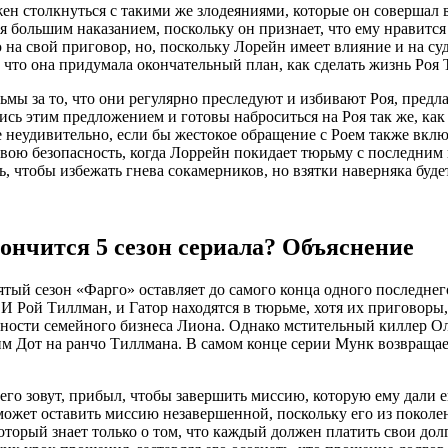
ен столкнуться с такими же злодеяниями, которые он совершал
я большим наказанием, поскольку он признает, что ему нравится 
ю на свой приговор, но, поскольку Лорейн имеет влияние и на с
что она придумала окончательный план, как сделать жизнь Роя Т
ы за то, что они регулярно преследуют и избивают Роя, предла
сь этим предложением и готовы наброситься на Роя так же, как
неудивительно, если бы жестокое обращение с Роем также включ
вою безопасность, когда Лоррейн покидает тюрьму с последним
ь, чтобы избежать гнева сокамерников, но взятки наверняка буде
ончится 5 сезон сериала? Объяснение
тый сезон «Фарго» оставляет до самого конца одного последнего
 И Рой Тиллман, и Гатор находятся в тюрьме, хотя их приговоры
сности семейного бизнеса Лиона. Однако мстительный киллер О
щим Дот на ранчо Тиллмана. В самом конце серии Мунк возвраща
его зовут, прибыл, чтобы завершить миссию, которую ему дали 
ожет оставить миссию незавершенной, поскольку его из поколе
оторый знает только о том, что каждый должен платить свои долг