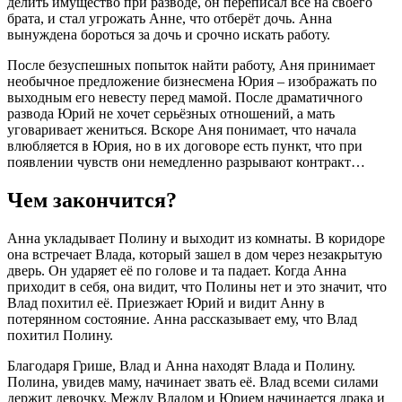
делить имущество при разводе, он переписал всё на своего
брата, и стал угрожать Анне, что отберёт дочь. Анна
вынуждена бороться за дочь и срочно искать работу.
После безуспешных попыток найти работу, Аня принимает
необычное предложение бизнесмена Юрия – изображать по
выходным его невесту перед мамой. После драматичного
развода Юрий не хочет серьёзных отношений, а мать
уговаривает жениться. Вскоре Аня понимает, что начала
влюбляется в Юрия, но в их договоре есть пункт, что при
появлении чувств они немедленно разрывают контракт…
Чем закончится?
Анна укладывает Полину и выходит из комнаты. В коридоре
она встречает Влада, который зашел в дом через незакрытую
дверь. Он ударяет её по голове и та падает. Когда Анна
приходит в себя, она видит, что Полины нет и это значит, что
Влад похитил её. Приезжает Юрий и видит Анну в
потерянном состояние. Анна рассказывает ему, что Влад
похитил Полину.
Благодаря Грише, Влад и Анна находят Влада и Полину.
Полина, увидев маму, начинает звать её. Влад всеми силами
держит девочку. Между Владом и Юрием начинается драка и