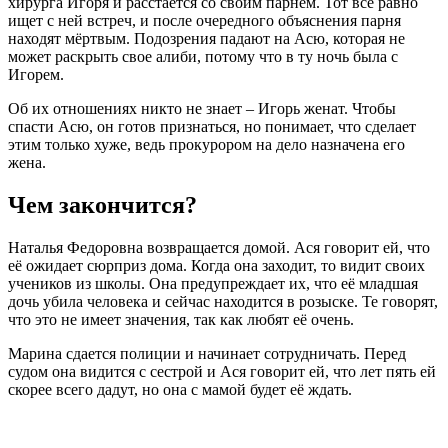
хирурга Игоря и расстаётся со своим парнем. Тот всё равно
ищет с ней встреч, и после очередного объяснения парня
находят мёртвым. Подозрения падают на Асю, которая не
может раскрыть свое алиби, потому что в ту ночь была с
Игорем.
Об их отношениях никто не знает – Игорь женат. Чтобы
спасти Асю, он готов признаться, но понимает, что сделает
этим только хуже, ведь прокурором на дело назначена его
жена.
Чем закончится?
Наталья Федоровна возвращается домой. Ася говорит ей, что
её ожидает сюрприз дома. Когда она заходит, то видит своих
учеников из школы. Она предупреждает их, что её младшая
дочь убила человека и сейчас находится в розыске. Те говорят,
что это не имеет значения, так как любят её очень.
Марина сдается полиции и начинает сотрудничать. Перед
судом она видится с сестрой и Ася говорит ей, что лет пять ей
скорее всего дадут, но она с мамой будет её ждать.