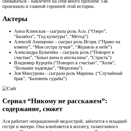
связываться – навлечете на себя много проблем! Так
произошло и главной героиней этой истории.
Актеры
Анна Клинская – сыграла роль Аси. (“Озеро”,
“Балабол”, “Год культуры”, “Метод”)
Алексей Анищенко – сыграл роль Игоря. (“Право на
измену”, “Моя сестра лучше”, “Журавль в небе”)
Александра Булычёва – сыграла роль (“Поворот к
счастью”, “Бокал вина и апельсины”, “Страсть”)
Владимир Курцеба (“Поворот к счастью”, “Холм”,
“Большие надежды”, “Морозова”)
Зоя Мансурова – сыграла роль Марины. (“Случайный
брак”, “Баловень судьбы”)
Сериал “Никому не расскажем”:
содержание, сюжет
Ася работает операционной медсестрой, заботится о младшей
сестре и матери. Она влюбляется в коллегу, талантливого