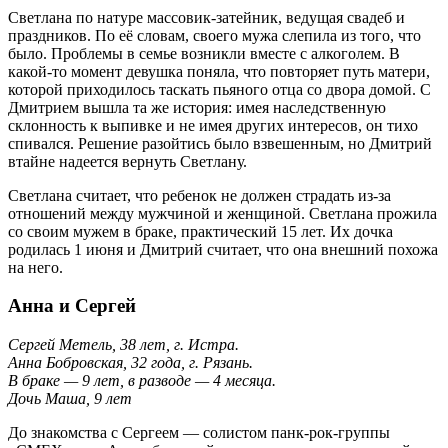
Светлана по натуре массовик-затейник, ведущая свадеб и
праздников. По её словам, своего мужа слепила из того, что
было. Проблемы в семье возникли вместе с алкоголем. В
какой-то момент девушка поняла, что повторяет путь матери,
которой приходилось таскать пьяного отца со двора домой. С
Дмитрием вышла та же история: имея наследственную
склонность к выпивке и не имея других интересов, он тихо
спивался. Решение разойтись было взвешенным, но Дмитрий
втайне надеется вернуть Светлану.
Светлана считает, что ребенок не должен страдать из-за
отношений между мужчиной и женщиной. Светлана прожила
со своим мужем в браке, практический 15 лет. Их дочка
родилась 1 июня и Дмитрий считает, что она внешний похожа
на него.
Анна и Сергей
Сергей Метель, 38 лет, г. Истра.
Анна Бобровская, 32 года, г. Рязань.
В браке — 9 лет, в разводе — 4 месяца.
Дочь Маша, 9 лет
До знакомства с Сергеем — солистом панк-рок-группы