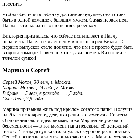
простить.
Чтобы обеспечить ребенку достойное будущее, она готова
быть в одной команде с бывшим мужем. Самая первая цель
Павла – это наладить отношения с ребенком.
Виктория призналась, что сейчас испытывает к Павлу
ненависть. Павел не знает в чем виноват перед Викой. С
первых выпусков стало понятно, что им не просто будет быть
в одной команде. Павел не хотел даже помочь Виктории с
тяжелой сумкой.
Марина и Сергей
Сергей Мохов, 30 лет, г. Москва.
Марина Мохова, 24 года, г. Москва.
В браке — 5 лет, в разводе — 1,5 года.
Сын Иван, 3,5 года
Марина привыкла жить под крылом богатого папы. Получив
на 20-летие квартиру, девушка решила съехаться с Сергеем.
Отношения были идеальными, пока Марина не узнала о
беременности — в тот момент папа перекрыл ей денежный
поток. И тогда девушка столкнулась с суровой реальностью:
Сергей преподавал за мизерную зарплату, а Марине хотелось