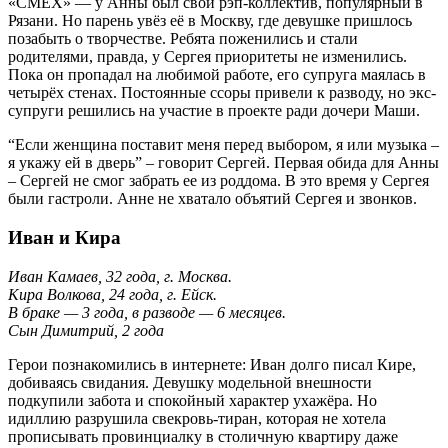
«СМЕХ» — у Анны был свой рэп-коллектив, популярный в
Рязани. Но парень увёз её в Москву, где девушке пришлось
позабыть о творчестве. Ребята поженились и стали
родителями, правда, у Сергея приоритеты не изменились.
Пока он пропадал на любимой работе, его супруга маялась в
четырёх стенах. Постоянные ссоры привели к разводу, но экс-
супруги решились на участие в проекте ради дочери Маши.
“Если женщина поставит меня перед выбором, я или музыка –
я укажу ей в дверь” – говорит Сергей. Первая обида для Анны
– Сергей не смог забрать ее из роддома. В это время у Сергея
были гастроли. Анне не хватало объятий Сергея и звонков.
Иван и Кира
Иван Камаев, 32 года, г. Москва.
Кира Волкова, 24 года, г. Ейск.
В браке — 3 года, в разводе — 6 месяцев.
Сын Димитрий, 2 года
Герои познакомились в интернете: Иван долго писал Кире,
добиваясь свидания. Девушку модельной внешности
подкупили забота и спокойный характер ухажёра. Но
идиллию разрушила свекровь-тиран, которая не хотела
прописывать провинциалку в столичную квартиру даже