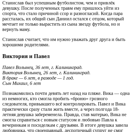
Станислав был успешным футболистом, чем и привлёк
девушку. После полученных травм ему пришлось уйти из
спорта, что стало причиной ссор и разногласий. Когда пара
рассталась, их общий сын Даниил остался с отцом, который
мечтает не только вырастить из сына звезду футбола, но и
вернуть маму.
Станислав считает, что им нужно уважать друг друга и быть
хорошими родителями.
Виктория и Павел
Павел Волынец, 36 лет, г. Калининград.
Виктория Волынец, 26 лет, г. Калининград.
В браке — 6 лет, в разводе — 1 год.
Сын Михаил, 6 лет
Познакомились почти девять лет назад на пляже. Вика — одна
из немногих, кто смогла пробить «броню» грозного
следователя, привыкшего всё контролировать. Павел и Вика
практически сразу стали жить вместе, а через полгода 18-
летняя девушка забеременела. Правда, став матерью, Вика не
смогла справиться с новым статусом и любовью Павла к
вечеринкам и посиделкам с друзьями. В итоге девушка завела
любовника, что своенравный, деспотичный супруг не смог