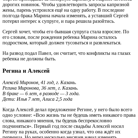
дорогих новинок. Чтобы удовлетворить запросы капризной
жены, парень устроился ещё на одну работу. В последние
полгода брака Марина начала изменять, а уставший Сергей
потерял интерес к супруге, и пара решила разойтись.
Сергей хочет, чтобы его бывшая супруга стала взрослее. По
его словам, после рождения ребенка Марина осталось
подростком, который должен тусоваться и развлекаться.
На развод подал Павел, он считает, что конфликты на глазах
ребенка не должны быть.
Регина и Алексей
Алексей Миронов, 41 год, г. Казань.
Регина Миронова, 36 лет, г. Казань.
В браке — 6 лет, в разводе — 3 года.
Дети: Илья 7 лет, Алиса 2,5 года
Когда Алексей делал предложение Регине, у него было всего
одно условие: «Всю жизнь ты не будешь иметь никакого права
слова, никакого мнения, ты будешь беспрекословно
подчиняться». Первый год после свадьбы Алексей носил
Регину на руках, особенно когда узнал, что она ждёт их
первенца. Но через несколько месяцев начал изменять,