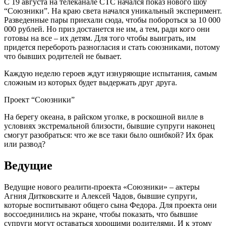
С 19 августа на телеканале СТС начался показ нового шоу
“Союзники”. На краю света начался уникальный эксперимент.
Разведенные пары приехали сюда, чтобы побороться за 10 000
000 рублей. Но приз достанется не им, а тем, ради кого они
готовы на все – их детям. Для того чтобы выиграть, им
придется перебороть разногласия и стать союзниками, потому
что бывших родителей не бывает.
Каждую неделю героев ждут изнуряющие испытания, самым
сложным из которых будет выдержать друг друга.
Проект “Союзники”
На берегу океана, в райском уголке, в роскошной вилле в
условиях экстремальной близости, бывшие супруги наконец
смогут разобраться: что же все таки было ошибкой? Их брак
или развод?
Ведущие
Ведущие нового реалити-проекта «Союзники» – актеры
Агния Дитковските и Алексей Чадов, бывшие супруги,
которые воспитывают общего сына Федора. Для проекта они
воссоединились на экране, чтобы показать, что бывшие
супруги могут оставаться хорошими родителями. И к этому