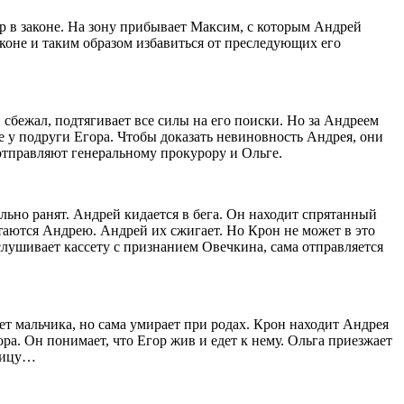
ор в законе. На зону прибывает Максим, с которым Андрей
аконе и таким образом избавиться от преследующих его
й сбежал, подтягивает все силы на его поиски. Но за Андреем
е у подруги Егора. Чтобы доказать невиновность Андрея, они
тправляют генеральному прокурору и Ольге.
льно ранят. Андрей кидается в бега. Он находит спрятанный
стаются Андрею. Андрей их сжигает. Но Крон не может в это
ослушивает кассету с признанием Овечкина, сама отправляется
ет мальчика, но сама умирает при родах. Крон находит Андрея
ра. Он понимает, что Егор жив и едет к нему. Ольга приезжает
ьницу…