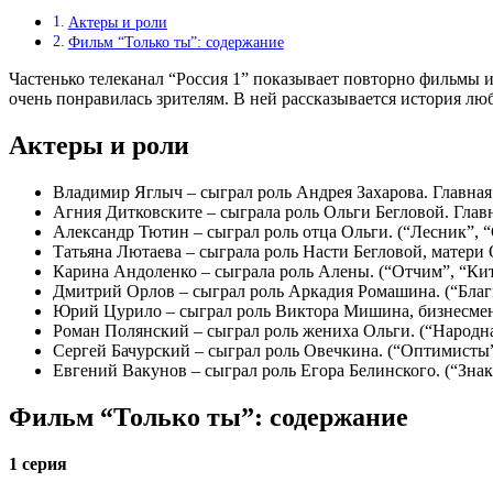
Актеры и роли
Фильм “Только ты”: содержание
Частенько телеканал “Россия 1” показывает повторно фильмы и 
очень понравилась зрителям. В ней рассказывается история лю
Актеры и роли
Владимир Яглыч – сыграл роль Андрея Захарова. Главная 
Агния Дитковските – сыграла роль Ольги Бегловой. Главн
Александр Тютин – сыграл роль отца Ольги. (“Лесник”, “
Татьяна Лютаева – сыграла роль Насти Бегловой, матери
Карина Андоленко – сыграла роль Алены. (“Отчим”, “Ки
Дмитрий Орлов – сыграл роль Аркадия Ромашина. (“Благ
Юрий Цурило – сыграл роль Виктора Мишина, бизнесмена
Роман Полянский – сыграл роль жениха Ольги. (“Народн
Сергей Бачурский – сыграл роль Овечкина. (“Оптимисты”
Евгений Вакунов – сыграл роль Егора Белинского. (“Знак
Фильм “Только ты”: содержание
1 серия