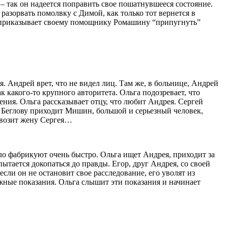
 – так он надеется поправить свое пошатнувшееся состояние.
азорвать помолвку с Димой, как только тот вернется в
ей приказывает своему помощнику Ромашину “припугнуть”
. Андрей врет, что не видел лиц. Там же, в больнице, Андрей
 какого-то крупного авторитета. Ольга подозревает, что
ения. Ольга рассказывает отцу, что любит Андрея. Сергей
 К Беглову приходит Мишин, большой и серьезный человек,
 увозит жену Сергея…
ло фабрикуют очень быстро. Ольга ищет Андрея, приходит за
ытается докопаться до правды. Егор, друг Андрея, со своей
сли он не остановит свое расследование, его уволят из
жные показания. Ольга слышит эти показания и начинает