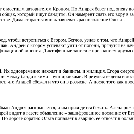
кт с местным авторитетом Кроном. Но Андрея берет под опеку в
л общак, который ищут бандиты. Он намерент сдать его вору в з
естве. Дима старается вновь завоевать расположение Ольги…
од, чтобы встретиться с Егором. Беглов, узнав о том, что Андре
бщак. Андрей с Егором успевают уйти от погони, прячутся на дач
фикации обвинения. Диктофонные записи с признанием друзья о
. Их одновременно находят и бандиты, и милиция. Егора смерте
ойня между бандитскими группировками. В результате деньги до
ает, что Андрей сбежал и что он в розыске. А после того как пр
бман Андрея раскрывается, и им приходится бежать. Алена рожа
рей видит в газете объявление – зашифрованное послание от Его
ет. По дороге обратно Ольга попадает в аварию, ее отвозят в бол