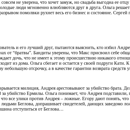
совсем не уверена, что хочет замуж, но свадьба выгодна ее отцу
лодые люди мгновенно влюбляются друг в друга. Ольга решает р
с разрывом помолвки рухнет весь его бизнес и состояние. Серг
ователь и его лучший друг, пытаются выяснить, кто избил Андрея
нах от “братвы”. Бандиты уверены, что Макс присвоил себе общак
еждает дочь, что не имеет к этому происшествию никакого отнош
ходит из дома. Ольга сбегает и остается у своей подруги Кати.
у небольшую отсрочку, а в качестве гарантии возврата средств
рывается милиция, Андрея арестовывают за убийство брата. Де
 за убийство Ермилы. Ольга понимает, что Андрея подставили, п
что все улики против Андрея – ложные. Егору дают понять, что е
 людьми Беглова, допрашивает свидетелей, дающих заведомо ло
ишина отступиться от Беглова…