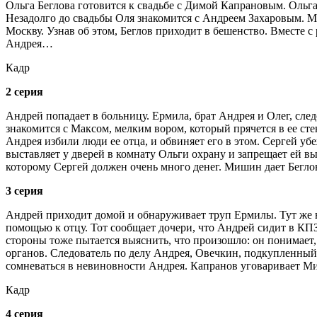
Ольга Беглова готовится к свадьбе с Димой Капрановым. Ольга 
Незадолго до свадьбы Оля знакомится с Андреем Захаровым. Мо
Москву. Узнав об этом, Беглов приходит в бешенство. Вместе 
Андрея…
Кадр
2 серия
Андрей попадает в больницу. Ермила, брат Андрея и Олег, след
знакомится с Максом, мелким вором, который прячется в ее сте
Андрея избили люди ее отца, и обвиняет его в этом. Сергей уб
выставляет у дверей в комнату Ольги охрану и запрещает ей вы
которому Сергей должен очень много денег. Мишин дает Беглов
3 серия
Андрей приходит домой и обнаруживает труп Ермилы. Тут же в
помощью к отцу. Тот сообщает дочери, что Андрей сидит в КПЗ
стороны тоже пытается выяснить, что произошло: он понимает, 
органов. Следователь по делу Андрея, Овечкин, подкупленный
сомневаться в невиновности Андрея. Капранов уговаривает М
Кадр
4 серия