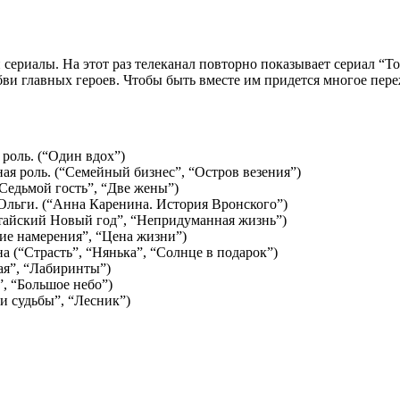
сериалы. На этот раз телеканал повторно показывает сериал “То
бви главных героев. Чтобы быть вместе им придется многое пере
роль. (“Один вдох”)
ая роль. (“Семейный бизнес”, “Остров везения”)
Седьмой гость”, “Две жены”)
 Ольги. (“Анна Каренина. История Вронского”)
тайский Новый год”, “Непридуманная жизнь”)
ие намерения”, “Цена жизни”)
 (“Страсть”, “Нянька”, “Солнце в подарок”)
ая”, “Лабиринты”)
, “Большое небо”)
и судьбы”, “Лесник”)