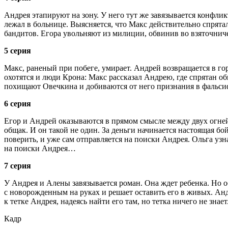
Андрея этапируют на зону. У него тут же завязывается конфли
лежал в больнице. Выясняется, что Макс действительно спрята
бандитов. Егора увольняют из милиции, обвинив во взяточнич
5 серия
Макс, раненый при побеге, умирает. Андрей возвращается в гор
охотятся и люди Крона: Макс рассказал Андрею, где спрятан о
похищают Овечкина и добиваются от него признания в фальси
6 серия
Егор и Андрей оказываются в прямом смысле между двух огней
общак. И он такой не один. За деньги начинается настоящая б
поверить, и уже сам отправляется на поиски Андрея. Ольга узн
на поиски Андрея…
7 серия
У Андрея и Алены завязывается роман. Она ждет ребенка. Но о
с новорожденным на руках и решает оставить его в живых. Анд
к тетке Андрея, надеясь найти его там, но тетка ничего не зна
Кадр