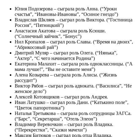
Юлия Подозерова – сыграла роль Анна. (“Уроки
счастья”, “Ивановы-Ивановы”, “Осиное гнездо”)
Владислав Шкляев – сыграл роль Виктора. (“Гостиница
Россия”, “Пятницкий”)
Анастасия Акатова – сыграла роль Ксюши.
(“Солнечный зайчик”, “Бонус”)
Нил Кропалов – сыграл роль Славы. (“Время на двоих”,
“Абрикосовый рай”)
Дмитрий Муляр – сыграл роль Олега. (“Нянька”,
“Актер”, “С чего начинается Родина”)
Екатерина Малахит – сыграла роль одноклассницы. (“А
мама лучше!”, “Вы не оставите меня”)
Алена Козырева – сыграла роль Алисы. (“Жизнь
рассудит”)
Виктор Рябов – сыграл роль адвоката. (“Василиса”, “Не
женское дело”)
Алексей Котовщиков – сыграл роль Андрея.
Иван Латушко – сыграл роль Дани. (“Катькино поле”,
“Цветок папоротника”)
Наталья Третьякова – сыграла роль сотрудницы ЗАГСа.
(“Барс”, “Секретарша”, “Отель Элеон”)
Владимир Веревочкин – сыграл роль Владика.
(“Перекрестки”, “Сказки мачехи”)
Максим Битюков – сыграл роль отца Владика.