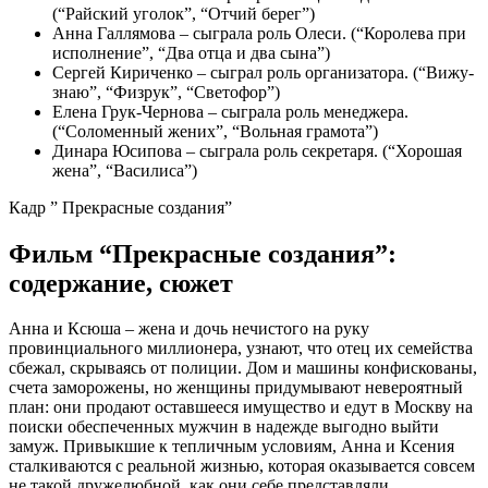
(“Райский уголок”, “Отчий берег”)
Анна Галлямова – сыграла роль Олеси. (“Королева при
исполнение”, “Два отца и два сына”)
Сергей Кириченко – сыграл роль организатора. (“Вижу-
знаю”, “Физрук”, “Светофор”)
Елена Грук-Чернова – сыграла роль менеджера.
(“Соломенный жених”, “Вольная грамота”)
Динара Юсипова – сыграла роль секретаря. (“Хорошая
жена”, “Василиса”)
Кадр ” Прекрасные создания”
Фильм “Прекрасные создания”:
содержание, сюжет
Анна и Ксюша – жена и дочь нечистого на руку
провинциального миллионера, узнают, что отец их семейства
сбежал, скрываясь от полиции. Дом и машины конфискованы,
счета заморожены, но женщины придумывают невероятный
план: они продают оставшееся имущество и едут в Москву на
поиски обеспеченных мужчин в надежде выгодно выйти
замуж. Привыкшие к тепличным условиям, Анна и Ксения
сталкиваются с реальной жизнью, которая оказывается совсем
не такой дружелюбной, как они себе представляли.