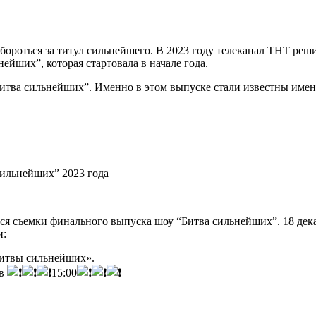
ы бороться за титул сильнейшего. В 2023 году телеканал ТНТ р
ейших”, которая стартовала в начале года.
итва сильнейших”. Именно в этом выпуске стали известны имена 
сильнейших” 2023 года
ются съемки финального выпуска шоу “Битва сильнейших”. 18 де
и:
Битвы сильнейших».
 в
15:00