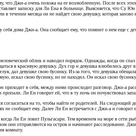
у, что Джи-а очень похожа на ее возлюбленную. После всех эти
ставляет записку для Ли Ена в больнице. Выясняется, что Су Юн 
и в течении месяца он не найдет свою девушку, которая заново во
 себя дома Джи-а. Она сообщает ему, что помнит о нем еще с дет
еловеческий облик и наводил порядок. Однажды, когда он спал 
аться в красивую девушку. Дух гор и девушка влюбились друг в 
луя, дал девушке свою бусинку. Из-за того, что девушка обещала
мую, искал свою бусинку, но не находил. Он искал свою бусинку
он приходит в себя, между ними происходит разговор. Джи-а рас
 пропали. Ли Ен говорит ей, что в ту ночь он почувствовал запах
тся согласиться на то, чтобы найти ее родителей. На следующий 
 не сообщает ему. Далее Ли Ен встречается с Джи-а и говорит е
когда Ли Ен ловит Пульгасари. Тем временем на море в сети рыб
Еном они отправляются на остров и начинают расследование. Джи-
им комнату.