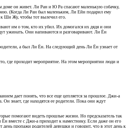
м доме он живет. Ли Ран и Ю Ра спасают маленькую собачку,
торию. (Когда Ли Ран был маленьким, Ли Ейн подарил ему
о к Ши Жу, чтобы тот вылечил его.
вают им о том, кто их убил. Их домогался их дядя и они
идут ужинать. Они напиваются и разговаривают. Ли Ён
 родители, а был Ли Ён. На следующий день Ли Ён узнает от
сто, где проходит мероприятие. На этом мероприятии люди и
анием дает понять, что все еще цепляется за прошлое. Джи-а
 Он знает, где находятся ее родители. Пока они ждут
которые помогают видеть прошлые жизни. Но предсказатель так
и Ён вместе с Джи-а приходит к наместнику. Если даже он его
 день пропажи родителей девушки и говорит, что в этот день к