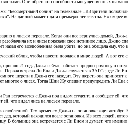
ятихвостыми. Они обретают способности могущественных шаманов
амы “Бессмертный/Гоблин” на телеканале ТВ3 зрители полюбили
са”. На данный момент дата премьеры неизвестна. Но скорее вс
арию в лисьем перевале. Когда они все вернулись домой, Джи-а 
то разоблачила их и лисы показали свое истинное лицо. Джию сп
 назад его возлюбленная была убита, но она обещала ему, что в
еческий облик, чтобы навести порядок в мире людей. А вот его
, прошло 21 год. Джи-а сейчас работает продюсером шоу о поту
в. Первая встреча Ли Ена и Джи-а случается в ЗАГСе, где Ли Ен
я немного шерсти и Джи-а его находит. Эту шерсть она приносит к
знает многое о лисах. Тогда Шин Жу спешит предупредить Ли Ена 
 Ран встречается с Джи-а под видом студента и сообщает ей, что
т ей, что видел лиса на лисьем перевале.
озлюбленной. Тем временем Джи-а на остановке ждет автобус. К
ает дед, который находился возле остановки. Из всех людей, кот
цу. В больнице она встречается с Ли Еном и думает, что именно