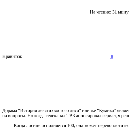
На чтение: 31 мин
Нравится:
8
Дорама “История девятихвостого лиса” или же “Кумихо” являетс
на вопросы. Но когда телеканал ТВ3 анонсировал сериал, я реш
Когда лисице исполняется 100, она может перевоплотит