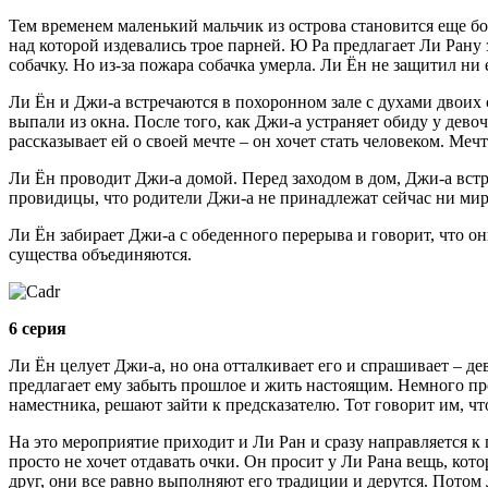
Тем временем маленький мальчик из острова становится еще бо
над которой издевались трое парней. Ю Ра предлагает Ли Рану 
собачку. Но из-за пожара собачка умерла. Ли Ён не защитил ни 
Ли Ён и Джи-а встречаются в похоронном зале с духами двоих с
выпали из окна. После того, как Джи-а устраняет обиду у дев
рассказывает ей о своей мечте – он хочет стать человеком. Меч
Ли Ён проводит Джи-а домой. Перед заходом в дом, Джи-а встре
провидицы, что родители Джи-а не принадлежат сейчас ни ми
Ли Ён забирает Джи-а с обеденного перерыва и говорит, что он
существа объединяются.
6 серия
Ли Ён целует Джи-а, но она отталкивает его и спрашивает – де
предлагает ему забыть прошлое и жить настоящим. Немного про
наместника, решают зайти к предсказателю. Тот говорит им, что
На это мероприятие приходит и Ли Ран и сразу направляется к
просто не хочет отдавать очки. Он просит у Ли Рана вещь, кот
друг, они все равно выполняют его традиции и дерутся. Потом