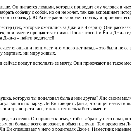
льше. Он питается людьми, которых приводит ему человек в чье
забрать собачку с собой, но он не хочет, так как вспоминает ис
его ни собачку). Ю Ра все равно забирает собачку и приводит ег
естер (тех, которые охотились за Джи-а в 4 серии). Они рассказы
очек, они вместе прощаются с ними. После этого Ли Ён и Джи-а 
та Джи-а – найти родителей.
чает огоньки и понимает, что много лет назад – это были не ее
ру мертвых, ни миру живых.
и сейчас поедут исполнять ее мечту. Они приезжают на такое ме
вушка, которую ты поцеловал была я или другая? Лис своим молч
гулявшись по парку, Ли Ён говорит Джи-а, что ищет наместника.
 они зря встретились, так как им нельзя быть вместе.
 предсказателю. Он пришел к нему, чтобы забрать у него очки, 
орым он больше всего дорожит, в обмен на очки. Тем временем Л
 Ли Ен спрашивает у него о родителях Джи-а. Наместник называет