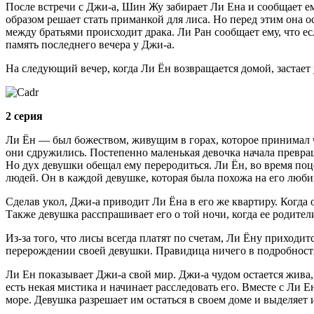
После встречи с Джи-а, Шин Жу забирает Ли Ена и сообщает ем
образом решает стать приманкой для лиса. Но перед этим она о
между братьями происходит драка. Ли Ран сообщает ему, что есл
память последнего вечера у Джи-а.
На следующий вечер, когда Ли Ён возвращается домой, застает у
2 серия
Ли Ён — был божеством, живущим в горах, которое принимал ч
они сдружились. Постепенно маленькая девочка начала превращ
Но дух девушки обещал ему переродиться. Ли Ён, во время поце
людей. Он в каждой девушке, которая была похожа на его люби
Сделав укол, Джи-а приводит Ли Ёна в его же квартиру. Когда 
Также девушка расспрашивает его о той ночи, когда ее родители
Из-за того, что лисы всегда платят по счетам, Ли Ёну приходи
перерождении своей девушки. Правидица ничего в подробностях
Ли Ен показывает Джи-а свой мир. Джи-а чудом остается жива, 
есть некая мистика и начинает расследовать его. Вместе с Ли 
море. Девушка разрешает им остаться в своем доме и выделяет 