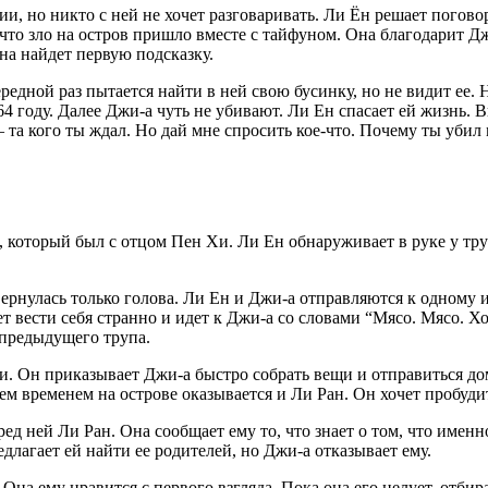
, но никто с ней не хочет разговаривать. Ли Ён решает поговор
, что зло на остров пришло вместе с тайфуном. Она благодарит Дж
она найдет первую подсказку.
едной раз пытается найти в ней свою бусинку, но не видит ее.
4 году. Далее Джи-а чуть не убивают. Ли Ен спасает ей жизнь. В
 – та кого ты ждал. Но дай мне спросить кое-что. Почему ты убил 
к, который был с отцом Пен Хи. Ли Ен обнаруживает в руке у тр
 вернулась только голова. Ли Ен и Джи-а отправляются к одному
 вести себя странно и идет к Джи-а со словами “Мясо. Мясо. Хоч
 предыдущего трупа.
. Он приказывает Джи-а быстро собрать вещи и отправиться домой
ем временем на острове оказывается и Ли Ран. Он хочет пробудит
еред ней Ли Ран. Она сообщает ему то, что знает о том, что име
длагает ей найти ее родителей, но Джи-а отказывает ему.
на ему нравится с первого взгляда. Пока она его целует, отбир