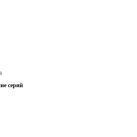
й
ие серий