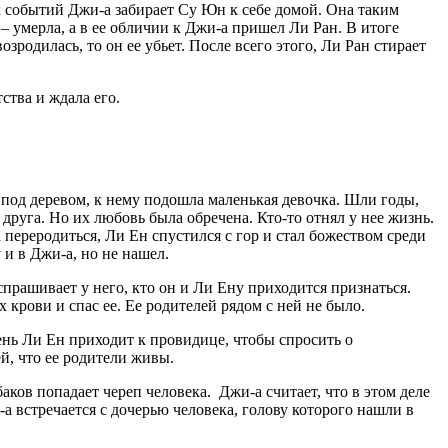
х событий Джи-а забирает Су Юн к себе домой. Она таким
– умерла, а в ее обличии к Джи-а пришел Ли Ран. В итоге
зродилась, то он ее убьет. После всего этого, Ли Ран стирает
ства и ждала его.
под деревом, к нему подошла маленькая девочка. Шли годы,
друга. Но их любовь была обречена. Кто-то отнял у нее жизнь.
 переродиться, Ли Ен спустился с гор и стал божеством среди
 и в Джи-а, но не нашел.
спрашивает у него, кто он и Ли Ену приходится признаться.
 крови и спас ее. Ее родителей рядом с ней не было.
день Ли Ен приходит к провидице, чтобы спросить о
й, что ее родители живы.
аков попадает череп человека. Джи-а считает, что в этом деле
а встречается с дочерью человека, голову которого нашли в