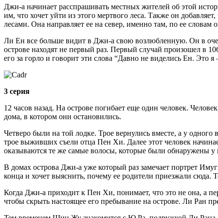
Джи-а начинает расспрашивать местных жителей об этой истории
им, что хочет уйти из этого мертвого леса. Также он добавляет
лесами. Она направляет ее на север, именно там, по ее словам 
Ли Ен все больше видит в Джи-а свою возлюбленную. Он в очер
острове находят не первый раз. Первый случай произошел в 106
его за горло и говорит эти слова “Давно не виделись Ен. Это я
3 серия
12 часов назад. На острове погибает еще один человек. Челове
дома, в котором они остановились.
Четверо были на той лодке. Трое вернулись вместе, а у одного
трое выживших съели отца Пен Хи. Далее этот человек начинает
оказываются те же самые волосы, которые были обнаружены у
В домах острова Джи-а уже который раз замечает портрет Имуги
конца и хочет выяснить, почему ее родители приезжали сюда. Т
Когда Джи-а приходит к Пен Хи, понимает, что это не она, а п
чтобы скрыть настоящее его пребывание на острове. Ли Ран пре
Тем временем Шин Жу знакомится с Ю Ра, подружкой Ли Рана. О