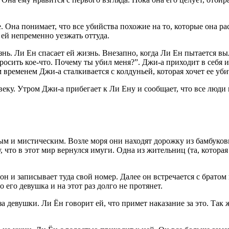
е. Она понимает, что все убийства похожие на то, которые она 
 ей непременно уезжать оттуда.
ь. Ли Ен спасает ей жизнь. Внезапно, когда Ли Ен пытается выле
спросить кое-что. Почему ты убил меня?”. Джи-а приходит в себя 
ременем Джи-а сталкивается с колдуньей, которая хочет ее уби
ку. Утром Джи-а прибегает к Ли Ену и сообщает, что все люди 
м и мистическим. Возле моря они находят дорожку из бамбуковы
 что в этот мир вернулся имуги. Одна из жительниц (та, котора
н и записывает туда свой номер. Далее он встречается с братом
о его девушка и на этот раз долго не протянет.
а девушки. Ли Ён говорит ей, что примет наказание за это. Так ж