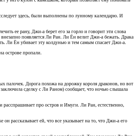
расследует здесь, были выполнены по лунному календарю. И
чить ее рану, Джи-а берет его за горло и говорит эти слова
и внезапно появляется Ли Ран. Ли Ён велит Джи-а бежать. Драка
ть. Ли Ён убивает эту колдунью и тем самым спасает Джи-а.
на острове пропали.
х палочек. Дорога похожа на дорожку короля драконов, но вот
я заключила сделку с Ли Раном) сообщает, что ночью слышала
 и расспрашивает про остров и Имуги. Ли Ран, естественно,
е он рассказывает ей, что все указывает на то, что Джи-а его