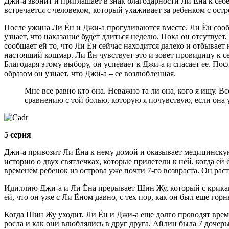
Джи-а звонит и приглашает в знак благодарности Ли Ёна к себ
встречается с человеком, который ухаживает за ребенком с остр
После ужина Ли Ён и Джи-а прогуливаются вместе. Ли Ён сообща
узнает, что наказание будет длиться неделю. Пока он отсутвует
сообщает ей то, что Ли Ён сейчас находится далеко и отбывает
настоящий кошмар. Ли Ён чувствует это и зовет провидицу к се
Благодаря этому выбору, он успевает к Джи-а и спасает ее. Пос
образом он узнает, что Джи-а – ее возлюбленная.
Мне все равно кто она. Неважно та ли она, кого я ищу. В
сравнению с той болью, которую я почувствую, если она
5 серия
Джи-а привозит Ли Ёна к нему домой и оказывает медицинскую 
историю о двух святлечках, которые прилетели к ней, когда ей
временем ребенок из острова уже почти 7-го возвраста. Он раст
Идиллию Джи-а и Ли Ёна прерывает Шин Жу, который с криками 
ей, что он уже с Ли Ёном давно, с тех пор, как он был еще гор
Когда Шин Жу уходит, Ли Ён и Джи-а еще долго проводят время
росла и как они влюблялись в друг друга. Айлин была 7 дочерь