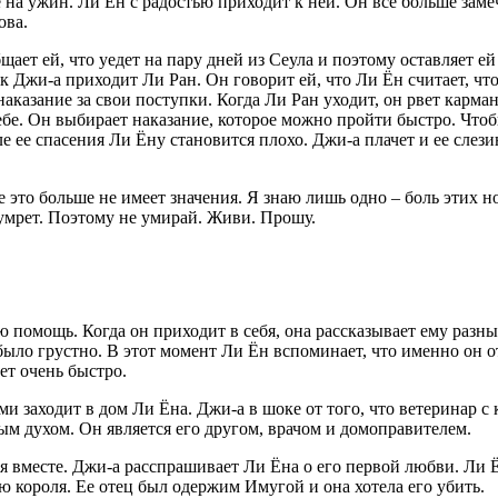
е на ужин. Ли Ён с радостью приходит к ней. Он все больше зам
ова.
ет ей, что уедет на пару дней из Сеула и поэтому оставляет ей
, к Джи-а приходит Ли Ран. Он говорит ей, что Ли Ён считает, ч
 наказание за свои поступки. Когда Ли Ран уходит, он рвет карм
бе. Он выбирает наказание, которое можно пройти быстро. Чтобы
ле ее спасения Ли Ёну становится плохо. Джи-а плачет и ее слез
се это больше не имеет значения. Я знаю лишь одно – боль этих н
 умрет. Поэтому не умирай. Живи. Прошу.
помощь. Когда он приходит в себя, она рассказывает ему разные
 было грустно. В этот момент Ли Ён вспоминает, что именно он о
ет очень быстро.
заходит в дом Ли Ёна. Джи-а в шоке от того, что ветеринар с 
ным духом. Он является его другом, врачом и домоправителем.
 вместе. Джи-а расспрашивает Ли Ёна о его первой любви. Ли Ё
ю короля. Ее отец был одержим Имугой и она хотела его убить.