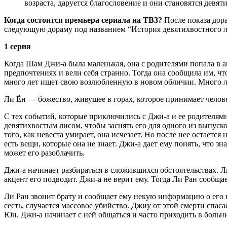
возраcта, даруется благословение и они становятся дев
Когда состоится премьера сериала на ТВ3?
После показа дор
следующую дораму под названием “История девятихвостного ли
1 серия
Когда Шам Джи-а была маленькая, она с родителями попала в ав
предпочтениях и вели себя странно. Тогда она сообщила им, ч
много лет ищет свою возлюбленную в новом обличии. Много лет
Ли Ён — божество, живущее в горах, которое принимает челов
С тех событий, которые приключились с Джи-а и ее родителями
девятихвостым лисом, чтобы заснять его для одного из выпуско
того, как невеста умирает, она исчезает. Но после нее остаетс
есть вещи, которые она не знает. Джи-а дает ему понять, что 
может его разоблачить.
Джи-а начинает разбираться в сложившихся обстоятельствах. Ли
акцент его подводит. Джи-а не верит ему. Тогда Ли Ран сообщае
Ли Ран звонит брату и сообщает ему некую информацию о его в
сесть, случается массовое убийство. Джиу от этой смерти спас
Юн. Джи-а начинает с ней общаться и часто приходить в больни