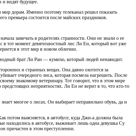
 и видят будущее.
 мир дорам. Именно поэтому телеканал решил показать
его премьера состоится после майских праздников.
начала замечать в родителях странности. Они не знали о ее
ас в тот момент девятихвостный лис Ли Ен, который вот уже
ернется в этот мир в новом обличии.
 сводный брат Ли Ран — кумихо, который людей ненавидит.
сторонних и странных вещах. Она давно охотится за
 убивает очередного лиса, которая посмела нагрешить. После
 своему знакомому ветеринару. Тот говорит, что в этом мире
о предстоящих неприятностях. Ли Ен не верит в то, что кто-то
 знает многое о лисах. Он выбирает неправильно обувь, да и
ак потом выясняется, в автобусе, куда Джи-а должна была
орые находились в автобусе, выживает лишь одна девушка Су
 он причастен в этом преступлении.