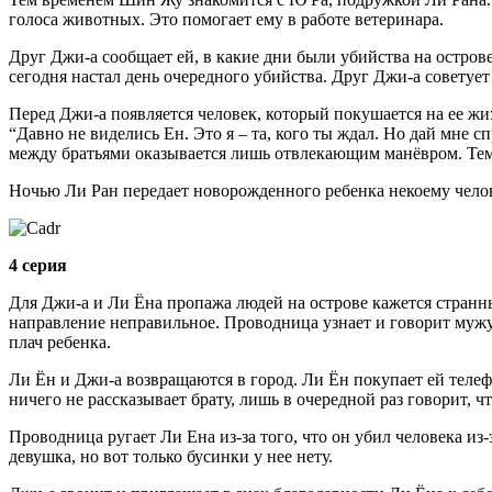
голоса животных. Это помогает ему в работе ветеринара.
Друг Джи-а сообщает ей, в какие дни были убийства на остров
сегодня настал день очередного убийства. Друг Джи-а советует
Перед Джи-а появляется человек, который покушается на ее жизн
“Давно не виделись Ен. Это я – та, кого ты ждал. Но дай мне 
между братьями оказывается лишь отвлекающим манёвром. Тем в
Ночью Ли Ран передает новорожденного ребенка некоему челове
4 серия
Для Джи-а и Ли Ёна пропажа людей на острове кажется странны
направление неправильное. Проводница узнает и говорит мужу,
плач ребенка.
Ли Ён и Джи-а возвращаются в город. Ли Ён покупает ей телефо
ничего не рассказывает брату, лишь в очередной раз говорит, чт
Проводница ругает Ли Ена из-за того, что он убил человека из-з
девушка, но вот только бусинки у нее нету.