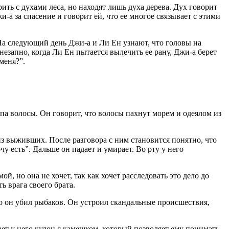
ить с духами леса, но находят лишь духа дерева. Дух говорит
и-а за спасение и говорит ей, что ее многое связывает с этими
 На следующий день Джи-а и Ли Ен узнают, что головы на
незапно, когда Ли Ен пытается вылечить ее рану, Джи-а берет
меня?”.
упа волосы. Он говорит, что волосы пахнут морем и одеялом из
 из выживших. После разговора с ним становится понятно, что
у есть”. Дальше он падает и умирает. Во рту у него
, но она не хочет, так как хочет расследовать это дело до
ь врага своего брата.
нно он убил рыбаков. Он устроил скандальные происшествия,
ает у него кулон с камешком, который позволяет ему понимать