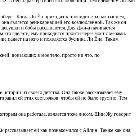
ечает в ней характер своей возлюбленной. Тем временем Ли Ран
 оберег. Когда Ли Ён приходит к провидице за наказанием,
то она является реинкарнацией его возлюбленной. Так же он
ан девушки и бобы рассыпаются. Для Джи-а начинается
 это сделать, ему приходится пройти через мост с мечами.
инка падает на него и появляется бусинка Ли Ёна. Таким
ожей, вонзающих в мое тело, просто ни что, по
 истории из своего детства. Она также рассказывает ему
тправил ей этих светлячков, чтобы ей не было грустно. Тем
которым она работала, является тоже лисом. Шин Жу говорит
н рассказывает ей как познакомился с Айлин. Также как она