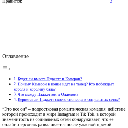
Нравится:
3
Оглавление
Будут ли вместе Пэджетт и Кэмерон?
Почему Кэмерон в конце идет на танец? Кто побеждает
короля и королеву бала?
Что между Паджеттом и Олденом?
Вернется ли Пэджетт своего спонсора в социальных сетях?
“Это все он” – подростковая романтическая комедия, действие
которой происходит в мире Instagram и Tik Tok, в которой
знаменитость из социальных сетей обнаруживает, что ее
онлайн-персонаж разваливается после ужасной прямой