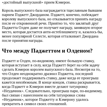
«достойный выпускной» прием Кэмерон.
Король выпускного бала награждается тщеславным бывшим
парнем Пэджетт Джорданом. Пэджетт, конечно, побеждает
королеву выпускного бала, но отказывается принять награду
после ее откровенной речи. Приятно то, что заклятый друг
Паджетта Олден даже не получает награду, занявшую второе
место, которая достается анти-истеблишменту и, казалось бы,
менее популярной Селесте, которая отталкивает Джордана
после принятия награды.
Что между Паджеттом и Олденом?
Пэджетт и Олден, по-видимому, имеют большую ставку,
которая вступает в силу, когда Пэджетт берет на себя задачу
сделать Кэмерон королем выпускного бала. Несмотря на то,
что Олден неоднократно дразнил Пэджетта, последний
продолжает поддерживать ставку, даже когда ее проигрыш
кажется неизбежным. В конце концов, ставка раскрывается,
когда Пэджетт и Кэмерон вместе делают татуировку
«Неудачник». Следовательно, проигрыш пари, по-видимому,
был связан с нанесением на себя татуировки слова
«Неудачник», которое Пэджетту и Кэмерону удалось
превратить в символ своих отношений.