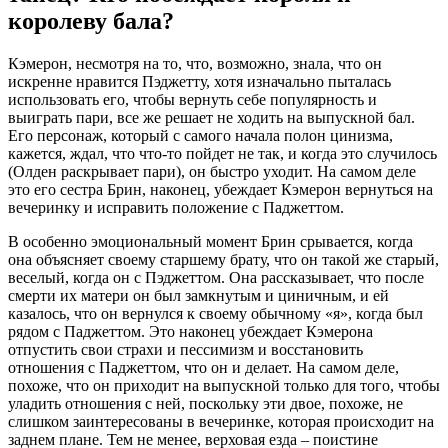
королеву бала?
Кэмерон, несмотря на то, что, возможно, знала, что он
искренне нравится Пэджетту, хотя изначально пыталась
использовать его, чтобы вернуть себе популярность и
выиграть пари, все же решает не ходить на выпускной бал.
Его персонаж, который с самого начала полон цинизма,
кажется, ждал, что что-то пойдет не так, и когда это случилось
(Олден раскрывает пари), он быстро уходит. На самом деле
это его сестра Брин, наконец, убеждает Кэмерон вернуться на
вечеринку и исправить положение с Паджеттом.
В особенно эмоциональный момент Брин срывается, когда
она объясняет своему старшему брату, что он такой же старый,
веселый, когда он с Пэджеттом. Она рассказывает, что после
смерти их матери он был замкнутым и циничным, и ей
казалось, что он вернулся к своему обычному «я», когда был
рядом с Паджеттом. Это наконец убеждает Кэмерона
отпустить свои страхи и пессимизм и восстановить
отношения с Паджеттом, что он и делает. На самом деле,
похоже, что он приходит на выпускной только для того, чтобы
уладить отношения с ней, поскольку эти двое, похоже, не
слишком заинтересованы в вечеринке, которая происходит на
заднем плане. Тем не менее, верховая езда – поистине