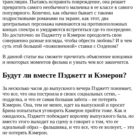
трансляции. Пытаясь исправить повреждение, она решает
превратить самого необычного мальчика в ее классе в самого
популярного. Конечно, как обычно бывает с такими
подростковыми романами на экране, как этот, два
центральных персонажа начинаются на противоположных
концах спектра и умудряются встретиться где-то посередине.
Но достаточно ли Паджетту и Кэмерон преодолеть свои
совершенно разные взгляды, чтобы обрести любовь? И в чем
суть этой большой «пожизненной» ставки с Олденом?
В данной статье вы сможете прочитать объяснение концовки
и некоторых моментов фильма и узнать чем все закончится.
Будут ли вместе Пэджетт и Кэмерон?
За несколько часов до выпускного вечера Пэджетт понимает,
что все, что она построила в своих социальных сетях, –
подделка, и что ее самая большая забота – не потерять
Кэмерон. Она, тем не менее, идет на выпускной и просит
Брина попытаться уговорить Камерон прийти тоже. Как и
ожидалось, Пэджетт побеждает королеву выпускного бала, но
вместо этого выходит на сцену и говорит о том, что ее
идеальный образ – фальшивка, и что все, что ее волнует, – это
не потерять Кэмерон.