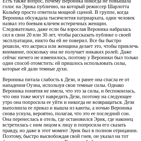
Есть также вопрос, почему Вероника никогда не повышала
голос на Эрика публично, на который режиссер Шарлотта
Кольбер просто ответила мощной сценой. В группе, когда
Вероника обсуждала тысячелетия патриархата, один человек
назвал это боевым кличем истеричных женщин.
Следовательно, даже если бы взрослая Вероника набралась
сил в свои 20 или 30 лет, чтобы рассказать публике о своей
эксплуатации, никто бы ей не поверил. Все бы быстро
решили, что актриса или женщина делает это, чтобы привлечь
внимание, поскольку она не получает никаких ролей. Даже
сейчас ничего не изменилось, поэтому у Вероники был только
один способ отомстить: ей пришлось использовать силы,
которые ей дали темные духи.
Вероника питала слабость к Дези, и ранее она спасла ее от
нападения Оуэна, используя свои темные силы. Однако
Вероника понятия не имела, что это за силы, и беспокоилась,
что они тоже могут навредить Дези, поэтому на следующее
утро она попросила ее уйти и никогда не возвращаться. Дези
выполнила ее приказ и вышла из каюты, а ночью Вероника
снова уснула, вероятно, полагая, что это ее последний сон.
Она перенеслась в отель, где остановился Эрик, где наконец
встретилась с ним лицом к лицу и попросила его сказать
правду, но даже в этот момент Эрик был в полном отрицании.
Поэтому, быстро высвобождая свой гнев, он указал на тот