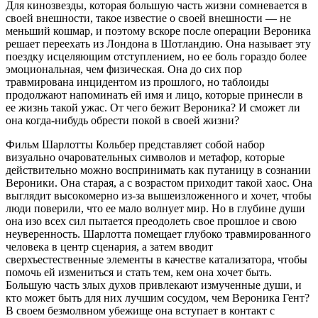
Для кинозвезды, которая большую часть жизни сомневается в
своей внешности, такое известие о своей внешности — не
меньший кошмар, и поэтому вскоре после операции Вероника
решает переехать из Лондона в Шотландию. Она называет эту
поездку исцеляющим отступлением, но ее боль гораздо более
эмоциональная, чем физическая. Она до сих пор
травмирована инцидентом из прошлого, но таблоиды
продолжают напоминать ей имя и лицо, которые принесли в
ее жизнь такой ужас. От чего бежит Вероника? И сможет ли
она когда-нибудь обрести покой в ​​своей жизни?
Фильм Шарлотты Кольбер представляет собой набор
визуально очаровательных символов и метафор, которые
действительно можно воспринимать как путаницу в сознании
Вероники. Она старая, а с возрастом приходит такой хаос. Она
выглядит высокомерно из-за вышеизложенного и хочет, чтобы
люди поверили, что ее мало волнует мир. Но в глубине души
она изо всех сил пытается преодолеть свое прошлое и свою
неуверенность. Шарлотта помещает глубоко травмированного
человека в центр сценария, а затем вводит
сверхъестественные элементы в качестве катализатора, чтобы
помочь ей измениться и стать тем, кем она хочет быть.
Большую часть злых духов привлекают измученные души, и
кто может быть для них лучшим сосудом, чем Вероника Гент?
В своем безмолвном убежище она вступает в контакт с