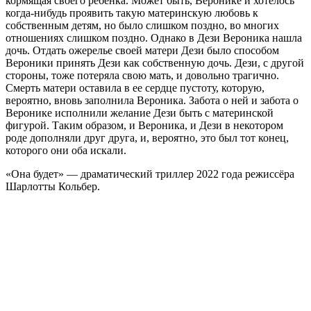
кормящая своего ребенка. Может быть, Веронике и хотелось
когда-нибудь проявить такую ​​материнскую любовь к
собственным детям, но было слишком поздно, во многих
отношениях слишком поздно. Однако в Дези Вероника нашла
дочь. Отдать ожерелье своей матери Дези было способом
Вероники принять Дези как собственную дочь. Дези, с другой
стороны, тоже потеряла свою мать, и довольно трагично.
Смерть матери оставила в ее сердце пустоту, которую,
вероятно, вновь заполнила Вероника. Забота о ней и забота о
Веронике исполнили желание Дези быть с материнской
фигурой. Таким образом, и Вероника, и Дези в некотором
роде дополняли друг друга, и, вероятно, это был тот конец,
которого они оба искали.
«Она будет» — драматический триллер 2022 года режиссёра
Шарлотты Кольбер.