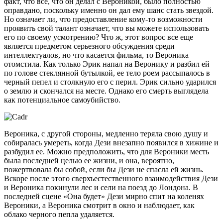
факт, что все, что он делал с Вероникой, было полностью
оправдано, поскольку именно он дал ему шанс стать звездой.
Но означает ли, что предоставление кому-то возможности
проявить свой талант означает, что вы можете использовать
его по своему усмотрению? Что ж, этот вопрос все еще
является предметом серьезного обсуждения среди
интеллектуалов, но что касается фильма, то Вероника
отомстила. Как только Эрик напал на Веронику и разбил ей
по голове стеклянной бутылкой, ее тело роем рассыпалось в
черный пепел и столкнуло его с перил. Эрик сильно ударился
о землю и скончался на месте. Однако его смерть выглядела
как потенциальное самоубийство.
Вероника, с другой стороны, медленно теряла свою душу и
собиралась умереть, когда Дези внезапно появился в хижине и
разбудил ее. Можно предположить, что для Вероники месть
была последней целью ее жизни, и она, вероятно,
пожертвовала бы собой, если бы Дези не спасла ей жизнь.
Вскоре после этого сверхъестественного взаимодействия Дези
и Вероника покинули лес и сели на поезд до Лондона. В
последней сцене «Она будет» Дези мирно спит на коленях
Вероники, а Вероника смотрит в окно и наблюдает, как
облако черного пепла удаляется.