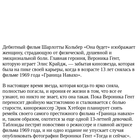
Дебютный фильм Шарлотты Кольбер «Она будет» изображает
женщину, страдающую от физической, душевной и
эмоциональной боли. Главная героиня, Вероника Гент,
которую играет Элис Крайдж, — забытая кинозвезда, которая
была на пике своей карьеры, когда в возрасте 13 лет снялась в
фильме 1969 года «Граница Навахо».
В настоящее время звезда, которая когда-то ярко сияла,
полностью погасла, и ирония ее жизни в том, что все ее
узнают, но никто не знает, кто она такая. Пока Вероника Гент
переносит двойную мастэктомию и сталкивается с болью
старости, кинорежиссер Эрик Хэтборн планирует снять
ремейк своего самого престижного фильма «Граница навахо»
и, таким образом, охотится за еще одной 13-летней девочкой.
Таблоиды пестрят новостями о режиссере и главной актрисе
фильма 1969 года, и ни одно издание не упускает случая
опубликовать фотографии Вероники Гент «Тогда и сейчас».