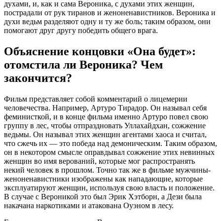
духами, и, как и сама Вероника, с духами этих женщин,
пострадали от рук тиранов и женоненавистников. Вероника и
духи ведьм разделяют одну и ту же боль; таким образом, они
помогают друг другу победить общего врага.
Объяснение концовки «Она будет»:
отомстила ли Вероника? Чем
закончится?
Фильм представляет собой комментарий о лицемерии
человечества. Например, Артуро Тирадор. Он называл себя
феминисткой, и в конце фильма именно Артуро повел свою
группу в лес, чтобы отпраздновать Уллахайдхан, сожжение
ведьмы. Он называл этих женщин агентами хаоса и считал,
что сжечь их — это победа над демоническим. Таким образом,
он в некотором смысле оправдывал сожжение этих невинных
женщин во имя верований, которые мог распространять
некий человек в прошлом. Точно так же в фильме мужчины-
женоненавистники изображены как нападающие, которые
эксплуатируют женщин, используя свою власть и положение.
В случае с Вероникой это был Эрик Хэтборн, а Дези была
накачана наркотиками и атакована Оуэном в лесу.