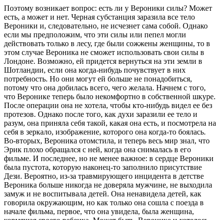
Поэтому возникает вопрос: есть ли у Вероники силы? Может
есть, а может и нет. Черная субстанция заразила все тело
Вероники и, следовательно, не исчезнет сама собой. Однако
если мы предположим, что эти силы или пепел могли
действовать только в лесу, где были сожжены женщины, то в
этом случае Вероника не сможет использовать свои силы в
Лондоне. Возможно, ей придется вернуться на эти земли в
Шотландии, если она когда-нибудь почувствует в них
потребность. Но они могут ей больше не понадобиться,
потому что она добилась всего, чего желала. Начнем с того,
что Веронике теперь было некомфортно в собственной шкуре.
После операции она не хотела, чтобы кто-нибудь видел ее без
протезов. Однако после того, как духи заразили ее тело и
разум, она приняла себя такой, какая она есть, и посмотрела на
себя в зеркало, изображение, которого она когда-то боялась.
Во-вторых, Вероника отомстила, и теперь весь мир знал, что
Эрик плохо обращался с ней, когда она снималась в его
фильме. И последнее, но не менее важное: в сердце Вероники
была пустота, которую наконец-то заполнило присутствие
Дези. Вероятно, из-за травмирующего инцидента в детстве
Вероника больше никогда не доверяла мужчине, не выходила
замуж и не воспитывала детей. Она ненавидела детей, как
говорила окружающим, но как только она сошла с поезда в
начале фильма, первое, что она увидела, была женщина,