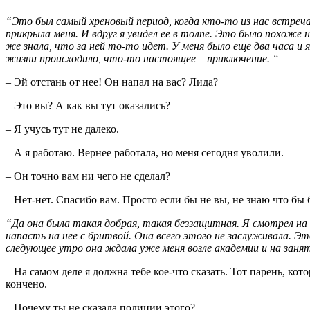
“Это был самый хреновый период, когда кто-то из нас встречал
прикрыла меня. И вдруг я увидел ее в толпе. Это было похоже н
же знала, что за ней то-то идет. У меня было еще два часа и 
жизни происходило, что-то настоящее – приключение. “
– Эй отстань от нее! Он напал на вас? Лида?
– Это вы? А как вы тут оказались?
– Я учусь тут не далеко.
– А я работаю. Вернее работала, но меня сегодня уволили.
– Он точно вам ни чего не сделал?
– Нет-нет. Спасибо вам. Просто если бы не вы, не знаю что бы 
“Да она была такая добрая, такая беззащитная. Я смотрел на 
напасть на нее с бритвой. Она всего этого не заслуживала. Эт
следующее утро она ждала уже меня возле академии и на занят
– На самом деле я должна тебе кое-что сказать. Тот парень, ко
кончено.
– Почему ты не сказала полиции этого?