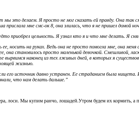
лет мы это делаем. Я просто не мог сказать ей правду. Она так 
а прислала мне смс-ок 8, она злилась, что я не пришел домой но
дто приобрел цельность. Я узнал кто я и что мне делать. Я снял
е, носить на руках. Ведь она не просто помогла мне, она меня сп
ее, она становилось просто маленькой девочкой.
Смешливой, ласк
сте вырвимся наконец из тех лживых дней, в которых я существо
стоящей жизнью.
и его источник давно устранен. Ее страданием была нищета. И 
знали, что нам делать дальше.”
ра, лоси. Мы купим ранчо, лошадей.Утром будем их кормить, а п