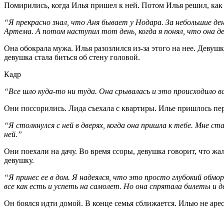
Помирились, когда Илья пришел к ней. Потом Илья решил, как 
“Я прекрасно знал, что Аня бывает у Нодара. За небольшие де
Артема. А потом наступил тот день, когда я понял, что она 
Она обокрала мужа. Илья разозлился из-за этого на нее. Девуш
девушка стала биться об стену головой.
Кадр
“Все шло куда-то ни туда. Она срывалась и это происходило в
Они поссорились. Лида съехала с квартиры. Илье пришлось пере
“Я столкнулся с ней в дверях, когда она пришла к тебе. Мне с
ней.”
Они поехали на дачу. Во время ссоры, девушка говорит, что жа
девушку.
“Я принес ее в дом. Я надеялся, что это просто глубокий обм
все как есть и успеть на самолет. Но она спрятала билеты и де
Он боялся идти домой. В конце семья сближается. Илью не аре