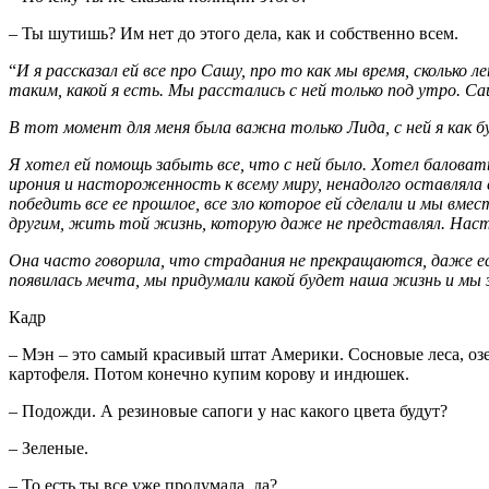
– Ты шутишь? Им нет до этого дела, как и собственно всем.
“
И я рассказал ей все про Сашу, про то как мы время, сколько 
таким, какой я есть. Мы расстались с ней только под утро. Саш
В тот момент для меня была важна только Лида, с ней я как бу
Я хотел ей помощь забыть все, что с ней было. Хотел баловать е
ирония и настороженность к всему миру, ненадолго оставляла 
победить все ее прошлое, все зло которое ей сделали и мы вме
другим, жить той жизнь, которую даже не представлял. На
Она часто говорила, что страдания не прекращаются, даже есл
появилась мечта, мы придумали какой будет наша жизнь и мы 
Кадр
– Мэн – это самый красивый штат Америки. Сосновые леса, озе
картофеля. Потом конечно купим корову и индюшек.
– Подожди. А резиновые сапоги у нас какого цвета будут?
– Зеленые.
– То есть ты все уже продумала, да?