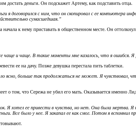
им достать деньги. Он подскажет Артему, как подставить отца.
ньги я договорился с ним, что он скопировал с ее компьютера 
действительно сумасшедшая.”
ка начала к нему приставать в общественном месте. Он оттолкнул 
се чаще и чаще. В такие моменты мне казалось, что я ошибся. 
вести ее на дачу. Позже девушка перестала пить таблетки.
тало ясно, больше так продолжаться не может. Я чувствовал, что
леет о том, что Сережа не убил его мать. Оказывается именно Ли
орок. Я хотел ее привести в чувства, но нет. Она была мертва. 
ньги. Все было у нее. Я закапал ее как смог. Потом я вспомнил 
стовывают.