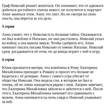
Граф Николай решает жениться. Он понимает, что от адвоката
добиться достойного списка невест, не получится и поручает
Анне заняться этим. Анну это злит. Но не смотря на свою
злость, она берется за это дело.
3 серия
Анна узнает, что у Николая есть большая тайна. Оказывается,
он был влюблен в Наталью, но они расстались. Николай уехал
на войну, а она вышла замуж. Чтобы сдобрить его, Анна
начинает писать письма Николаю от имени Натальи. Николай
сразу догадывается об этом, но до конца играет с ней в игру.
4 серия
Юлия признается матери, что влюблена в Рому. Екатерина
Михайловна приходит к Роману и просит его больше не
видиться с её дочерью. Анна с самого утра убегает от
общества Николая. Она видела сон, в котором он был и
теперь, ей не ловко находиться рядом с ним. Аверин замечает,
что Екатерина Михайловна заболела и заботится о ней. После
этого, Екатерина Михайловна начинает его сравнивать с
мужем. Анна напивается на ночь глядя и Николай ухаживает
за ней.