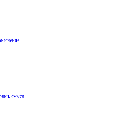
бъяснение
цовки, смысл