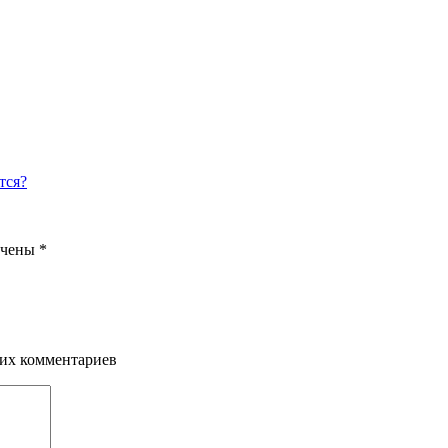
тся?
ечены
*
щих комментариев