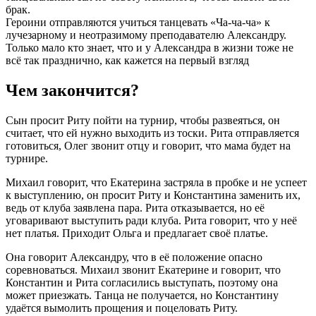
брак.
Героини отправляются учиться танцевать «Ча-ча-ча» к
лучезарному и неотразимому преподавателю Александру.
Только мало кто знает, что и у Александра в жизни тоже не
всё так празднично, как кажется на первый взгляд
Чем закончится?
Сын просит Риту пойти на турнир, чтобы развеяться, он
считает, что ей нужно выходить из тоски. Рита отправляется
готовиться, Олег звонит отцу и говорит, что мама будет на
турнире.
Михаил говорит, что Екатерина застряла в пробке и не успеет
к выступлению, он просит Риту и Константина заменить их,
ведь от клуба заявлена пара. Рита отказывается, но её
уговаривают выступить ради клуба. Рита говорит, что у неё
нет платья. Приходит Ольга и предлагает своё платье.
Она говорит Александру, что в её положение опасно
соревноваться. Михаил звонит Екатерине и говорит, что
Константин и Рита согласились выступать, поэтому она
может приезжать. Танца не получается, но Константину
удаётся вымолить прощения и поцеловать Риту.