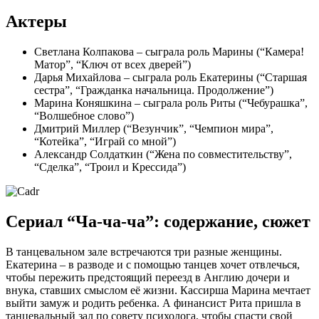
Актеры
Светлана Колпакова – сыграла роль Марины (“Камера!
Матор”, “Ключ от всех дверей”)
Дарья Михайлова – сыграла роль Екатерины (“Старшая
сестра”, “Гражданка начальница. Продолжение”)
Марина Коняшкина – сыграла роль Риты (“Чебурашка”,
“Волшебное слово”)
Дмитрий Миллер (“Везунчик”, “Чемпион мира”,
“Котейка”, “Играй со мной”)
Александр Солдаткин (“Жена по совместительству”,
“Сделка”, “Троил и Крессида”)
Сериал “Ча-ча-ча”: содержание, сюжет
В танцевальном зале встречаются три разные женщины.
Екатерина – в разводе и с помощью танцев хочет отвлечься,
чтобы пережить предстоящий переезд в Англию дочери и
внука, ставших смыслом её жизни. Кассирша Марина мечтает
выйти замуж и родить ребенка. А финансист Рита пришла в
танцевальный зал по совету психолога, чтобы спасти свой